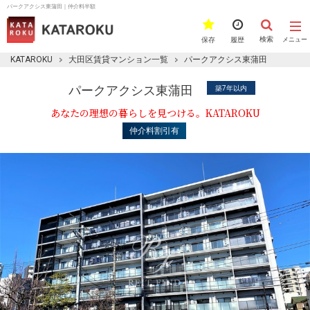
パークアクシス東蒲田｜仲介料半額
検索
保存
履歴
メニュー
KATAROKU
大田区賃貸マンション一覧
パークアクシス東蒲田
パークアクシス東蒲田
築7年以内
あなたの理想の暮らしを見つける。KATAROKU
仲介料割引有