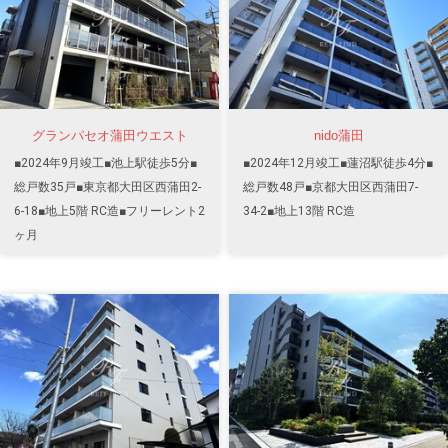
グランパセオ蒲田ウエスト
nido蒲田
■2024年9月竣工■池上駅徒歩5分■
■2024年12月竣工■蓮沼駅徒歩4分■
総戸数35戸■東京都大田区西蒲田2-
総戸数48戸■京都大田区西蒲田7-
6-18■地上5階 RC造■フリーレント2
34-2■地上13階 RC造
ヶ月