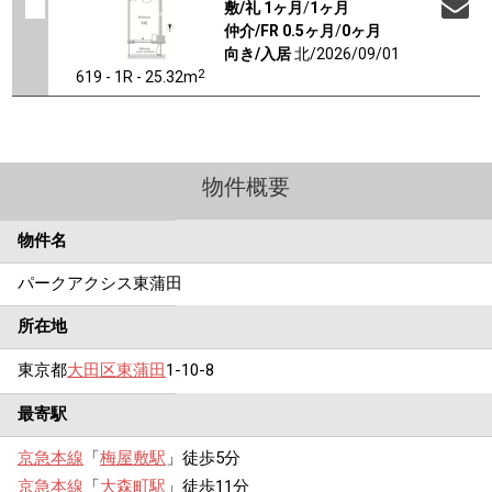
敷/礼
1ヶ月
/
1ヶ月
仲介/FR
0.5ヶ月
/
0ヶ月
向き/入居
北/2026/09/01
2
619 - 1R - 25.32m
物件概要
物件名
パークアクシス東蒲田
所在地
東京都
大田区
東蒲田
1-10-8
最寄駅
京急本線
「
梅屋敷駅
」徒歩5分
京急本線
「
大森町駅
」徒歩11分