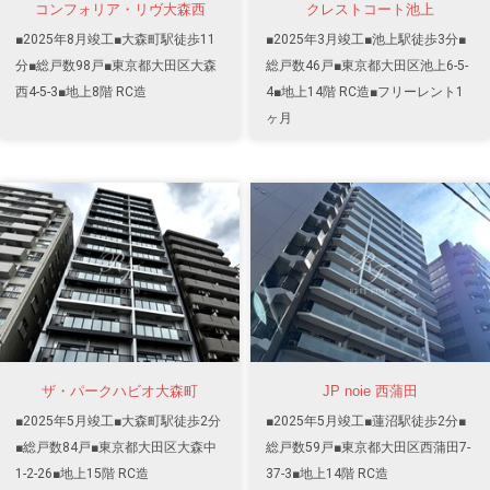
コンフォリア・リヴ大森西
クレストコート池上
■2025年8月竣工■大森町駅徒歩11
■2025年3月竣工■池上駅徒歩3分■
分■総戸数98戸■東京都大田区大森
総戸数46戸■東京都大田区池上6-5-
西4-5-3■地上8階 RC造
4■地上14階 RC造■フリーレント1
ヶ月
ザ・パークハビオ大森町
JP noie 西蒲田
■2025年5月竣工■大森町駅徒歩2分
■2025年5月竣工■蓮沼駅徒歩2分■
■総戸数84戸■東京都大田区大森中
総戸数59戸■東京都大田区西蒲田7-
1-2-26■地上15階 RC造
37-3■地上14階 RC造