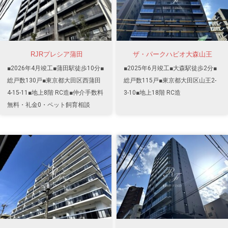
RJRプレシア蒲田
ザ・パークハビオ大森山王
■2026年4月竣工■蒲田駅徒歩10分■
■2025年6月竣工■大森駅徒歩2分■
総戸数130戸■東京都大田区西蒲田
総戸数115戸■東京都大田区山王2-
4-15-11■地上8階 RC造■仲介手数料
3-10■地上18階 RC造
無料・礼金0・ペット飼育相談