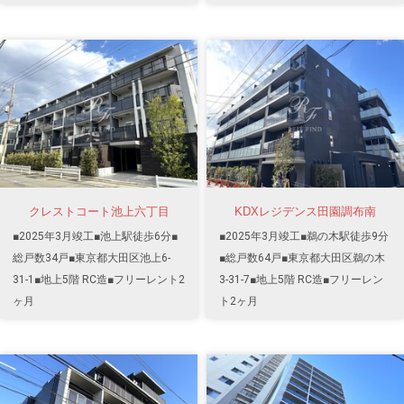
クレストコート池上六丁目
KDXレジデンス田園調布南
■2025年3月竣工■池上駅徒歩6分■
■2025年3月竣工■鵜の木駅徒歩9分
総戸数34戸■東京都大田区池上6-
■総戸数64戸■東京都大田区鵜の木
31-1■地上5階 RC造■フリーレント2
3-31-7■地上5階 RC造■フリーレン
ヶ月
ト2ヶ月