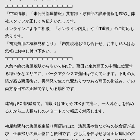
□□□□□□□□□□□□□□□□□□□□□□□□□□□
「空室情報」「未公開部屋情報」共有部・専有部の詳細情報を確認し弊
社スタッフが正しくお伝えいたします。
オンラインによるご相談、「オンライン内見」や「IT重説」のご対応も
承ります。
「初期費用の概算見積もり」「内覧現地お待ち合わせ」お申し込みはお
気軽にお申し付け下さい。」
□□□□□□□□□□□□□□□□□□□□□□□□□□□
京急本線の梅屋敷駅から歩いて約5分。蒲田と京急蒲田の中間に位置す
る穏やかなエリアに、パークアクシス東蒲田は佇んでいます。下町の人
情が残る商店街と、再開発で生まれ変わりつつある蒲田の街並み。その
両方を日常の距離で楽しめる場所です。
建物はRC造8階建て。間取りは1Kから2DKまで揃い、一人暮らしを始め
る方から二人暮らしのスタートまで幅広く対応します。
梅屋敷駅前の梅屋敷東通り商店街には、惣菜店や昔ながらの飲食店が並
び、仕事帰りの買い物にも便利です。少し足を伸ばせば蒲田駅周辺のグ