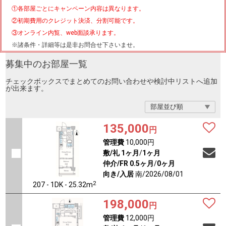
①各部屋ごとにキャンペーン内容は異なります。
②初期費用のクレジット決済、分割可能です。
③オンライン内覧、web面談承ります。
※諸条件・詳細等は是非お問合せ下さいませ。
募集中のお部屋一覧
チェックボックスでまとめてのお問い合わせや検討中リストへ追加
が出来ます。
135,000
円
管理費
10,000円
敷/礼
1ヶ月
/
1ヶ月
仲介/FR
0.5ヶ月
/
0ヶ月
向き/入居
南/2026/08/01
2
207 - 1DK - 25.32m
198,000
円
管理費
12,000円