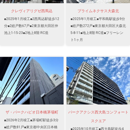
クレヴィアリグゼ西馬込
プライムネクサス大森北
■2025年1月竣工■2西馬込駅徒歩12
■2025年1月竣工■平和島駅徒歩9分
分■2総戸数67戸■2東京都大田区仲
■総戸数272戸■東京都大田区大森北
池上1-15-23■2地上8階 RC造
5-8-11■地上8階 RC造■フリーレン
ト1ヶ月
ザ・パークハビオ日本橋茅場町
パークアクシス西大島コンフォート
■2026年2月竣工■茅場町駅徒歩3分
スクエア
■総戸数81戸■東京都中央区日本橋
■2025年10月竣工■西大島駅徒歩4