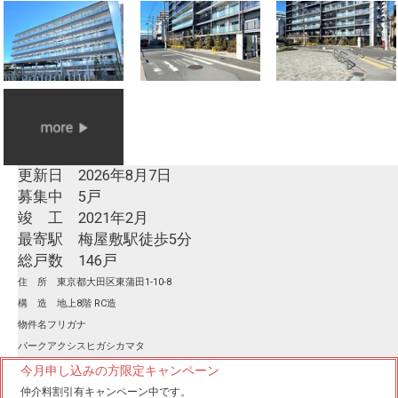
更新日 2026年8月7日
募集中 5戸
竣 工 2021年2月
最寄駅 梅屋敷駅徒歩5分
総戸数 146戸
住 所 東京都大田区東蒲田1-10-8
構 造 地上8階 RC造
物件名フリガナ
パークアクシスヒガシカマタ
今月申し込みの方限定キャンペーン
仲介料割引有
キャンペーン中です。