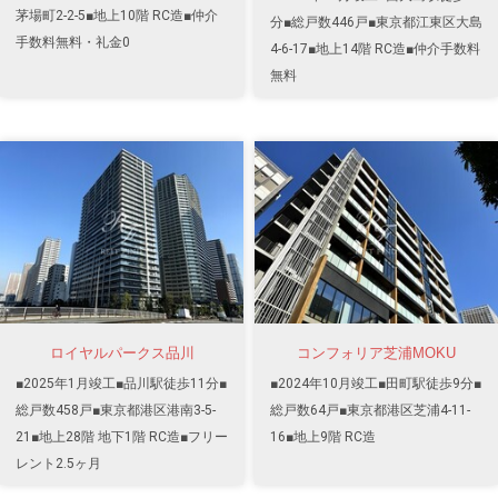
茅場町2-2-5■地上10階 RC造■仲介
分■総戸数446戸■東京都江東区大島
手数料無料・礼金0
4-6-17■地上14階 RC造■仲介手数料
無料
ロイヤルパークス品川
コンフォリア芝浦MOKU
■2025年1月竣工■品川駅徒歩11分■
■2024年10月竣工■田町駅徒歩9分■
総戸数458戸■東京都港区港南3-5-
総戸数64戸■東京都港区芝浦4-11-
21■地上28階 地下1階 RC造■フリー
16■地上9階 RC造
レント2.5ヶ月