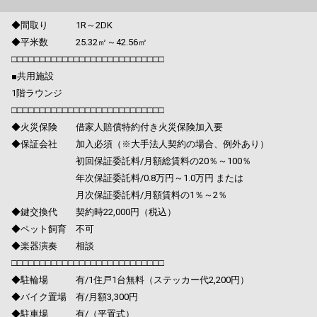
◆間取り 1R～2DK
◆平米数 25.32㎡～42.56㎡
□□□□□□□□□□□□□□□□□□□□□□□□□□□
■共用施設
1階ラウンジ
□□□□□□□□□□□□□□□□□□□□□□□□□□□
◆火災保険 借家人賠償特約付き火災保険加入要
◆保証会社 加入必須（※大手法人契約の場合、例外あり）
初回保証委託料/月額総賃料の20％～100％
年次保証委託料/0.8万円～1.0万円 または
月次保証委託料/月額賃料の1％～2％
◆鍵交換代 契約時22,000円（税込）
◆ペット飼育 不可
◆楽器演奏 相談
□□□□□□□□□□□□□□□□□□□□□□□□□□□
◆駐輪場 有/1住戸1台無料（ステッカー代2,200円）
◆バイク置場 有/月額3,300円
◆駐車場 有/（平置式）