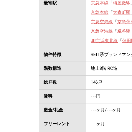
最寄駅
京急本線
「
梅屋敷駅
京急本線
「
大森町駅
京急空港線
「
京急蒲
京急空港線
「
糀谷駅
JR京浜東北線
「
蒲田
物件特徴
REIT系ブランドマ
階数構造
地上8階 RC造
総戸数
146戸
賃料
---
円
敷金/礼金
---ヶ月
/
---ヶ月
フリーレント
---ヶ月