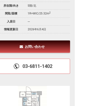
所在階/向き
5階/北
2
間取/面積
1R+WIC/25.32m
入居日
---
情報更新日
2026年6月4日
お問い合わせ
03-6811-1402