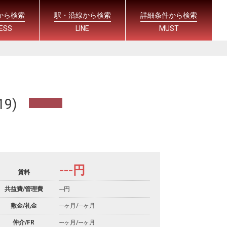
から検索
駅・沿線から検索
詳細条件から検索
ESS
LINE
MUST
9)
---
円
賃料
共益費/管理費
---円
敷金/礼金
---ヶ月
/
---ヶ月
仲介/FR
---ヶ月
/
---ヶ月