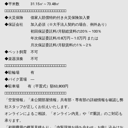
◆平米数 31.15㎡～73.48㎡
□□□□□□□□□□□□□□□□□□□□□□□□□□□
◆火災保険 借家人賠償特約付き火災保険加入要
◆保証会社 加入必須（※大手法人契約の場合、例外あり）
初回保証委託料/月額総賃料の20％～100％
年次保証委託料/0.8万円～1.0万円 または
月次保証委託料/月額賃料の1％～2％
◆ペット飼育 不可
◆楽器演奏 不可
□□□□□□□□□□□□□□□□□□□□□□□□□□□
◆駐輪場 有
◆バイク置場 ―
◆駐車場 有（平置式）額63,800円
□□□□□□□□□□□□□□□□□□□□□□□□□□□
「空室情報」「未公開部屋情報」共有部・専有部の詳細情報を確認し弊
社スタッフが正しくお伝えいたします。
オンラインによるご相談、「オンライン内見」や「IT重説」のご対応も
承ります。
「初期費用の概算見積もり」「内覧現地お待ち合わせ」お申し込みはお