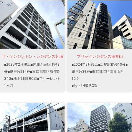
ザ・ケンジントン・レジデンス芝浦
ブリックレジデンス南青山
■2025年2月竣工■芝浦ふ頭駅徒歩8
■2024年9月竣工■広尾駅徒歩13分■
分■総戸数114戸■東京都港区海岸3-
総戸数39戸■東京都港区南青山7-
3-18■地上11階 RC造■フリーレント
10-9
1ヶ月
■地上14階 RC造