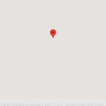
※建物周辺情報はGoogleMapを使用しており、物件表示位置が実際の位置と