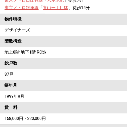
東京メトロ日比谷線
「
六本木駅
」徒歩7分
東京メトロ銀座線
「
青山一丁目駅
」徒歩14分
物件特徴
デザイナーズ
階数構造
地上8階 地下1階 RC造
総戸数
87戸
築年月
1999年9月
賃 料
158,000円 - 320,000円