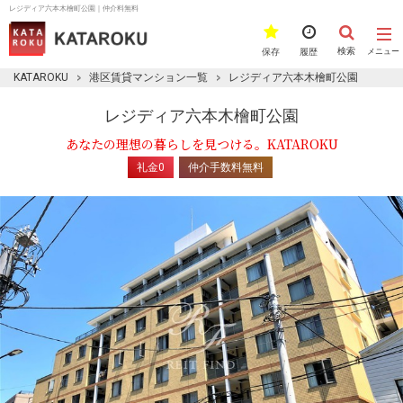
レジディア六本木檜町公園｜仲介料無料
検索
保存
履歴
メニュー
KATAROKU
港区賃貸マンション一覧
レジディア六本木檜町公園
レジディア六本木檜町公園
あなたの理想の暮らしを見つける。KATAROKU
礼金0
仲介手数料無料