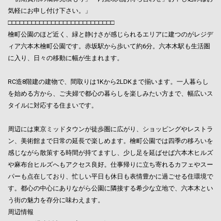
気軽にお申し付け下さい。」
□□□□□□□□□□□□□□□□□□□□□□□□□□□
檜町公園のほど近く、緑と静けさが感じられるエリアに建つのがレジデ
ィア六本木檜町公園です。赤坂駅から歩いて約6分。六本木駅も生活圏
に入り、日々の移動に幅が生まれます。
RC造8階建の建物で、間取りは1Kから2LDKまで揃います。一人暮らし
を始める方から、ご夫婦で都心の暮らしを楽しみたい方まで、幅広いス
タイルに対応する住まいです。
周辺には東京ミッドタウンが徒歩圏に広がり、ショッピングやレストラ
ン、美術館まで日常の延長で楽しめます。檜町公園では四季の移ろいを
感じながら散策する時間が持てますし、少し足を延ばせば六本木ヒルズ
や麻布台ヒルズへもアクセス良好。仕事帰りに立ち寄れるカフェやスー
パーも点在しており、忙しい平日も休日も表情豊かに過ごせる住環境で
す。都心の中心にありながら公園に隣接する希少な立地で、六本木とい
う街の魅力を存分に味わえます。
周辺情報