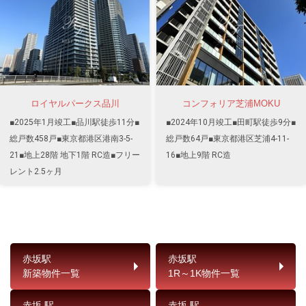
ロイヤルパークス品川
コンフォリア芝浦MOKU
■2025年1月竣工■品川駅徒歩11分■
■2024年10月竣工■田町駅徒歩9分■
総戸数458戸■東京都港区港南3-5-
総戸数64戸■東京都港区芝浦4-11-
21■地上28階 地下1階 RC造■フリー
16■地上9階 RC造
レント2.5ヶ月
赤坂駅
赤坂駅
新築物件一覧
1R～1K物件一覧
赤坂 駅
赤坂 駅