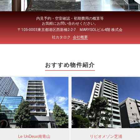
内見予約・空室確認・初期費用の概算等
お気軽にお問い合わせください。
〒105-0003東京都港区西新橋2-2-7 MARYSOLビル4階 株式会
社カタロク
会社概要
おすすめ物件紹介
Le UnDeux南青山
リビオメゾン芝浦