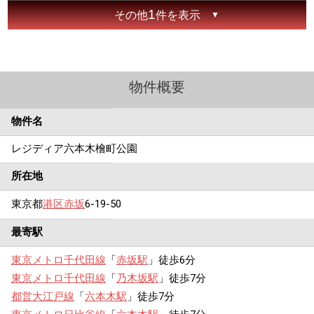
1
その他
件を表示
物件概要
物件名
レジディア六本木檜町公園
所在地
東京都
港区
赤坂
6-19-50
最寄駅
東京メトロ千代田線
「
赤坂駅
」徒歩6分
東京メトロ千代田線
「
乃木坂駅
」徒歩7分
都営大江戸線
「
六本木駅
」徒歩7分