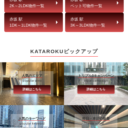
2K～2LDK物件一覧
ペット可物件一覧
赤坂 駅
赤坂 駅
1DK～1LDK物件一覧
3K～3LDK物件一覧
KATAROKUピックアップ
人気のエリア
トリプル0キャンペーン
popular area
triple campaign
詳細はこちら
詳細はこちら
人気のキーワード
昨日・本日の新着
popular keyword
new arrival