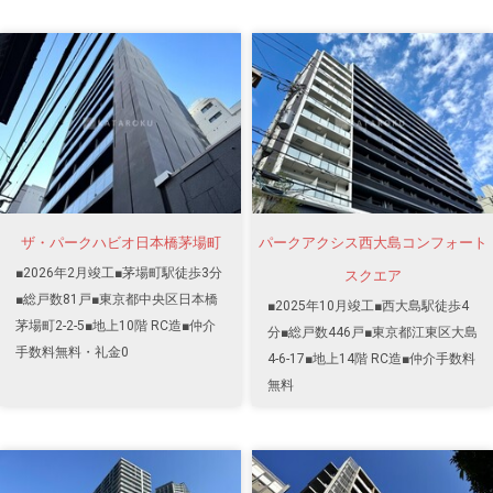
ザ・パークハビオ日本橋茅場町
パークアクシス西大島コンフォート
■2026年2月竣工■茅場町駅徒歩3分
スクエア
■総戸数81戸■東京都中央区日本橋
■2025年10月竣工■西大島駅徒歩4
茅場町2-2-5■地上10階 RC造■仲介
分■総戸数446戸■東京都江東区大島
手数料無料・礼金0
4-6-17■地上14階 RC造■仲介手数料
無料