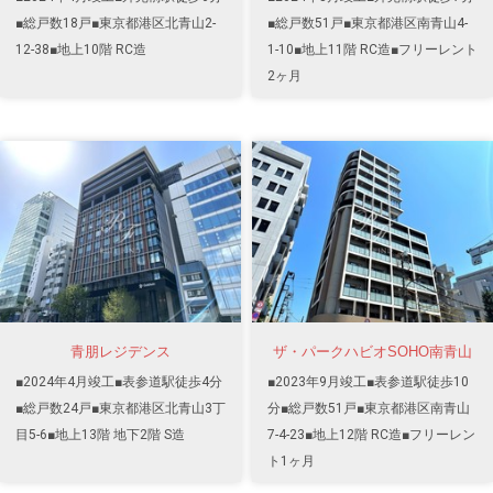
■総戸数18戸■東京都港区北青山2-
■総戸数51戸■東京都港区南青山4-
12-38■地上10階 RC造
1-10■地上11階 RC造■フリーレント
2ヶ月
青朋レジデンス
ザ・パークハビオSOHO南青山
■2024年4月竣工■表参道駅徒歩4分
■2023年9月竣工■表参道駅徒歩10
■総戸数24戸■東京都港区北青山3丁
分■総戸数51戸■東京都港区南青山
目5-6■地上13階 地下2階 S造
7-4-23■地上12階 RC造■フリーレン
ト1ヶ月