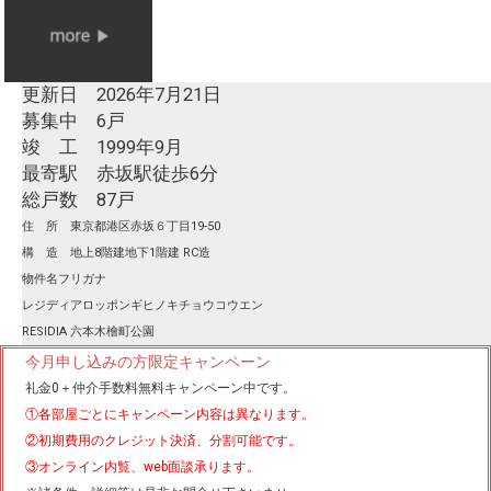
更新日 2026年7月21日
募集中 6戸
竣 工 1999年9月
最寄駅 赤坂駅徒歩6分
総戸数 87戸
住 所 東京都港区赤坂６丁目19-50
構 造 地上8階建地下1階建 RC造
物件名フリガナ
レジディアロッポンギヒノキチョウコウエン
RESIDIA 六本木檜町公園
今月申し込みの方限定キャンペーン
礼金0
＋
仲介手数料無料
キャンペーン中です。
①各部屋ごとにキャンペーン内容は異なります。
②初期費用のクレジット決済、分割可能です。
③オンライン内覧、web面談承ります。