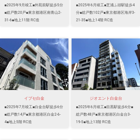
■2025年9月竣工■外苑前駅徒歩5分
■2025年6月竣工■芝浦ふ頭駅徒歩4
■総戸数20戸■東京都港区南青山2-
分■総戸数102戸■東京都港区海岸3-
31-6■地上11階 RC造
21-35■地上14階 RC造
イプセ白金
ジオエント白金台
■2025年7月竣工■白金台駅徒歩6分
■2025年6月竣工■目黒駅徒歩6分■
■総戸数14戸■東京都港区白金2-6-
総戸数48戸■東京都港区白金台3-
4■地上5階 RC造
19-5■地上13階 RC造