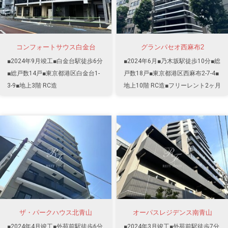
コンフォートサウス白金台
グランパセオ西麻布2
■2024年9月竣工■白金台駅徒歩6分
■2024年6月■乃木坂駅徒歩10分■総
■総戸数14戸■東京都港区白金台1-
戸数18戸■東京都港区西麻布2-7-4■
3-9■地上3階 RC造
地上10階 RC造■フリーレント2ヶ月
ザ・パークハウス北青山
オーパスレジデンス南青山
■2024年4月竣工■外苑前駅徒歩6分
■2024年3月竣工■外苑前駅徒歩7分