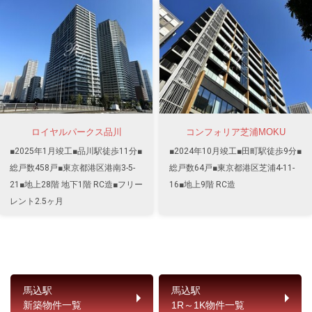
ロイヤルパークス品川
コンフォリア芝浦MOKU
■2025年1月竣工■品川駅徒歩11分■
■2024年10月竣工■田町駅徒歩9分■
総戸数458戸■東京都港区港南3-5-
総戸数64戸■東京都港区芝浦4-11-
21■地上28階 地下1階 RC造■フリー
16■地上9階 RC造
レント2.5ヶ月
馬込駅
馬込駅
新築物件一覧
1R～1K物件一覧