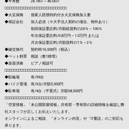
◆平米数 26.18㎡～46.00㎡
□□□□□□□□□□□□□□□□□□□□□□□□□□□
◆火災保険 借家人賠償特約付き火災保険加入要
◆保証会社 加入必須（※大手法人契約の場合、例外あり）
初回保証委託料/月額総賃料の20％～100％
年次保証委託料/0.8万円～1.0万円 または
月次保証委託料/月額賃料の1％～2％
◆鍵交換代 契約時16,500円（税込）
◆ペット飼育 相談（敷1積増）
◆楽器演奏 ピアノ相談可
□□□□□□□□□□□□□□□□□□□□□□□□□□□
◆駐輪場 有/59台
◆バイク置場 有/3台/月額5,500円
◆駐車場 有/4台（平置式）月額38,500円
□□□□□□□□□□□□□□□□□□□□□□□□□□□
「空室情報」「未公開部屋情報」共有部・専有部の詳細情報を確認し弊
社スタッフが正しくお伝えいたします。
オンラインによるご相談、「オンライン内見」や「IT重説」のご対応も
承ります。