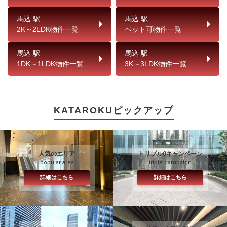
馬込 駅
馬込 駅
2K～2LDK物件一覧
ペット可物件一覧
馬込 駅
馬込 駅
1DK～1LDK物件一覧
3K～3LDK物件一覧
KATAROKUピックアップ
人気のエリア
トリプル0キャンペーン
popular area
triple campaign
詳細はこちら
詳細はこちら