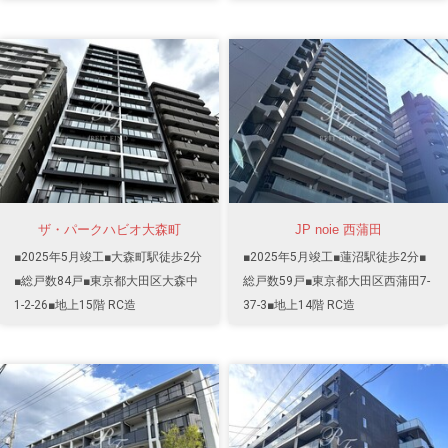
ザ・パークハビオ大森町
JP noie 西蒲田
■2025年5月竣工■大森町駅徒歩2分
■2025年5月竣工■蓮沼駅徒歩2分■
■総戸数84戸■東京都大田区大森中
総戸数59戸■東京都大田区西蒲田7-
1-2-26■地上15階 RC造
37-3■地上14階 RC造