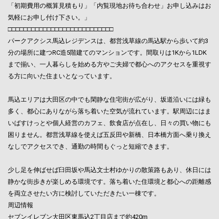
「初期費用の概算見積もり」「内覧現地お待ち合わせ」お申し込みはお
気軽にお申し付け下さい。」
□□□□□□□□□□□□□□□□□□□□□□□□□□□
パークアクシス馬込レジデンスは、都営浅草線の馬込駅から歩いて約3
分の場所に建つRC造5階建てのマンションです。間取りは1Kから1LDK
まで揃い、一人暮らしを始める方やご夫婦で都心へのアクセスを重視す
る方に向いた住まいとなっています。
馬込エリアは大田区の中でも閑静な住宅街が広がり、坂道沿いには緑も
多く、都心にありながら落ち着いた空気が流れています。駅周辺にはま
いばすけっとや個人経営のカフェ、飲食店が点在し、日々の買い物にも
困りません。都営浅草線を使えば五反田や新橋、日本橋方面へ乗り換え
なしでアクセスでき、通勤の時間もぐっと短縮できます。
少し足を伸ばせば臼田坂や馬込文士村ゆかりの散策路もあり、休日には
静かな街歩きが楽しめる環境です。落ち着いた住環境と都心への距離感
を両立させたい方に検討していただきたい一棟です。
周辺情報
セブンイレブン大田区東馬込2丁目店まで約420m