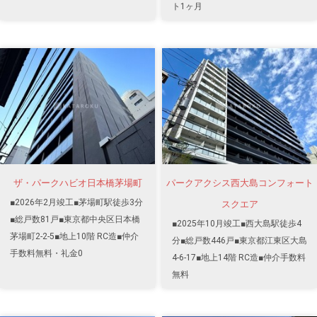
ト1ヶ月
ザ・パークハビオ日本橋茅場町
パークアクシス西大島コンフォート
■2026年2月竣工■茅場町駅徒歩3分
スクエア
■総戸数81戸■東京都中央区日本橋
■2025年10月竣工■西大島駅徒歩4
茅場町2-2-5■地上10階 RC造■仲介
分■総戸数446戸■東京都江東区大島
手数料無料・礼金0
4-6-17■地上14階 RC造■仲介手数料
無料