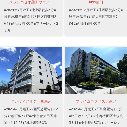
グランパセオ蒲田ウエスト
nido蒲田
■2024年9月竣工■池上駅徒歩5分■
■2024年12月竣工■蓮沼駅徒歩4分■
総戸数35戸■東京都大田区西蒲田2-
総戸数48戸■京都大田区西蒲田7-
6-18■地上5階 RC造■フリーレント2
34-2■地上13階 RC造
ヶ月
クレヴィアリグゼ西馬込
プライムネクサス大森北
■2025年1月竣工■2西馬込駅徒歩12
■2025年1月竣工■平和島駅徒歩9分
分■2総戸数67戸■2東京都大田区仲
■総戸数272戸■東京都大田区大森北
池上1-15-23■2地上8階 RC造
5-8-11■地上8階 RC造■フリーレン