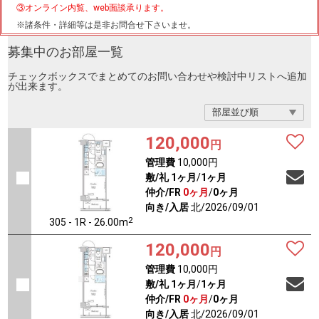
③オンライン内覧、web面談承ります。
※諸条件・詳細等は是非お問合せ下さいませ。
募集中のお部屋一覧
チェックボックスでまとめてのお問い合わせや検討中リストへ追加
が出来ます。
120,000
円
管理費
10,000円
敷/礼
1ヶ月
/
1ヶ月
仲介/FR
0ヶ月
/
0ヶ月
向き/入居
北/2026/09/01
2
305 - 1R - 26.00m
120,000
円
管理費
10,000円
敷/礼
1ヶ月
/
1ヶ月
仲介/FR
0ヶ月
/
0ヶ月
向き/入居
北/2026/09/01