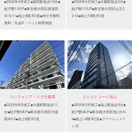
■2026年4月竣工■蒲田駅徒歩10分■
■2025年6月竣工■大森駅徒歩2分■
総戸数130戸■東京都大田区西蒲田
総戸数115戸■東京都大田区山王2-
4-15-11■地上8階 RC造■仲介手数料
3-10■地上18階 RC造
無料・礼金0・ペット飼育相談
コンフォリア・リヴ大森西
クレストコート池上
■2025年8月竣工■大森町駅徒歩11
■2025年3月竣工■池上駅徒歩3分■
分■総戸数98戸■東京都大田区大森
総戸数46戸■東京都大田区池上6-5-
西4-5-3■地上8階 RC造
4■地上14階 RC造■フリーレント1
ヶ月