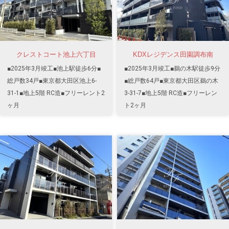
クレストコート池上六丁目
KDXレジデンス田園調布南
■2025年3月竣工■池上駅徒歩6分■
■2025年3月竣工■鵜の木駅徒歩9分
総戸数34戸■東京都大田区池上6-
■総戸数64戸■東京都大田区鵜の木
31-1■地上5階 RC造■フリーレント2
3-31-7■地上5階 RC造■フリーレン
ヶ月
ト2ヶ月