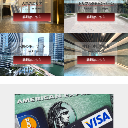
人気のエリア
トリプル0キャンペーン
popular area
triple campaign
詳細はこちら
詳細はこちら
人気のキーワード
昨日・本日の新着
popular keyword
new arrival
詳細はこちら
詳細はこちら