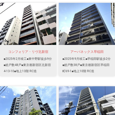
コンフォリア・リヴ北新宿
アーバネックス早稲田
■2025年2月竣工■東中野駅徒歩9分
■2025年9月竣工■早稲田駅徒歩2分
■総戸数48戸■東京都新宿区北新宿
■総戸数38戸■東京都新宿区早稲田
4-13-10■地上13階 RC造
町69-1■地上10階 RC造