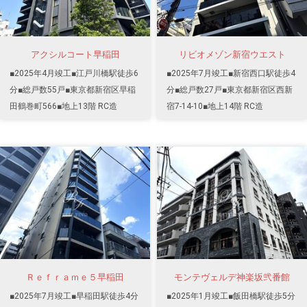
アクシルコート早稲田
リビオメゾン新宿ウエスト
■2025年4月竣工■江戸川橋駅徒歩6
■2025年7月竣工■新宿西口駅徒歩4
分■総戸数55戸■東京都新宿区早稲
分■総戸数27戸■東京都新宿区西新
田鶴巻町566■地上13階 RC造
宿7-14-10■地上14階 RC造
Ｒｅｆｒａｍｅ５早稲田
モンテヴェルデ神楽坂弐番館
■2025年7月竣工■早稲田駅徒歩4分
■2025年1月竣工■飯田橋駅徒歩5分