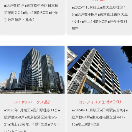
■総戸数81戸■東京都中央区日本橋
■2025年10月竣工■西大島駅徒歩4
茅場町2-2-5■地上10階 RC造■仲介
分■総戸数446戸■東京都江東区大島
手数料無料・礼金0
4-6-17■地上14階 RC造■仲介手数料
無料
ロイヤルパークス品川
コンフォリア芝浦MOKU
■2025年1月竣工■品川駅徒歩11分■
■2024年10月竣工■田町駅徒歩9分■
総戸数458戸■東京都港区港南3-5-
総戸数64戸■東京都港区芝浦4-11-
21■地上28階 地下1階 RC造■フリー
16■地上9階 RC造
レント2.5ヶ月