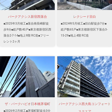
パークアクシス新宿西落合
レクシード目白
■2025年3月竣工■落合南長崎駅徒
■2024年5月竣工■目白駅徒歩7分■
歩9分■総戸数40戸■東京都新宿区西
総戸数65戸■東京都新宿区下落合3-
落合2-7-14■地上9階 RC造■フリー
15-29■地上4階 RC造
レント2ヶ月
ザ・パークハビオ日本橋茅場町
パークアクシス西大島コンフォート
■2026年2月竣工■茅場町駅徒歩3分
スクエア