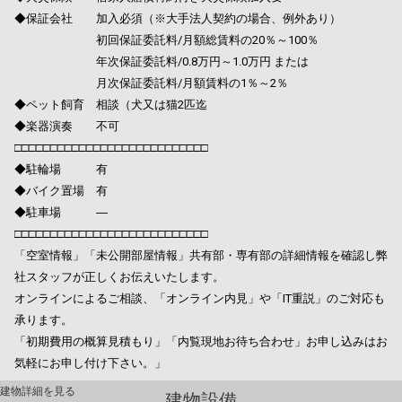
◆保証会社 加入必須（※大手法人契約の場合、例外あり）
初回保証委託料/月額総賃料の20％～100％
年次保証委託料/0.8万円～1.0万円 または
月次保証委託料/月額賃料の1％～2％
◆ペット飼育 相談（犬又は猫2匹迄
◆楽器演奏 不可
□□□□□□□□□□□□□□□□□□□□□□□□□□□
◆駐輪場 有
◆バイク置場 有
◆駐車場 ―
□□□□□□□□□□□□□□□□□□□□□□□□□□□
「空室情報」「未公開部屋情報」共有部・専有部の詳細情報を確認し弊
社スタッフが正しくお伝えいたします。
オンラインによるご相談、「オンライン内見」や「IT重説」のご対応も
承ります。
「初期費用の概算見積もり」「内覧現地お待ち合わせ」お申し込みはお
気軽にお申し付け下さい。」
建物詳細を見る
建物設備