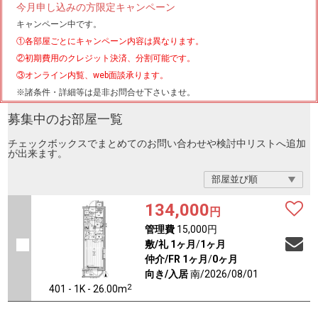
今月申し込みの方限定キャンペーン
キャンペーン中です。
①各部屋ごとにキャンペーン内容は異なります。
②初期費用のクレジット決済、分割可能です。
③オンライン内覧、web面談承ります。
※諸条件・詳細等は是非お問合せ下さいませ。
募集中のお部屋一覧
チェックボックスでまとめてのお問い合わせや検討中リストへ追加
が出来ます。
134,000
円
管理費
15,000円
敷/礼
1ヶ月
/
1ヶ月
仲介/FR
1ヶ月
/
0ヶ月
向き/入居
南/2026/08/01
2
401 - 1K - 26.00m