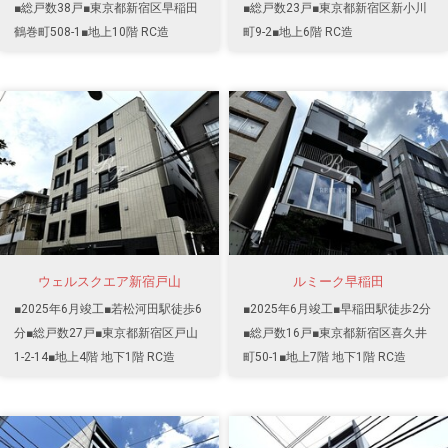
■総戸数38戸■東京都新宿区早稲田
■総戸数23戸■東京都新宿区新小川
鶴巻町508-1■地上10階 RC造
町9-2■地上6階 RC造
ウェルスクエア新宿戸山
ルミーク早稲田
■2025年6月竣工■若松河田駅徒歩6
■2025年6月竣工■早稲田駅徒歩2分
分■総戸数27戸■東京都新宿区戸山
■総戸数16戸■東京都新宿区喜久井
1-2-14■地上4階 地下1階 RC造
町50-1■地上7階 地下1階 RC造