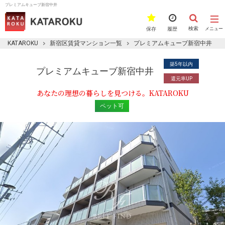
プレミアムキューブ新宿中井
検索
保存
履歴
メニュー
KATAROKU
新宿区賃貸マンション一覧
プレミアムキューブ新宿中井
築5年以内
プレミアムキューブ新宿中井
還元率UP
あなたの理想の暮らしを見つける。KATAROKU
ペット可