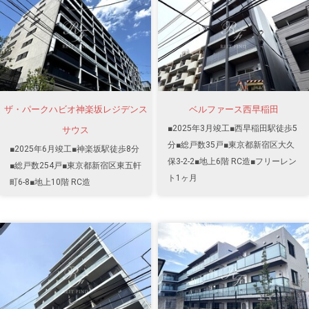
ザ・パークハビオ神楽坂レジデンス
ベルファース西早稲田
■2025年3月竣工■西早稲田駅徒歩5
サウス
分■総戸数35戸■東京都新宿区大久
■2025年6月竣工■神楽坂駅徒歩8分
保3-2-2■地上6階 RC造■フリーレン
■総戸数254戸■東京都新宿区東五軒
ト1ヶ月
町6-8■地上10階 RC造