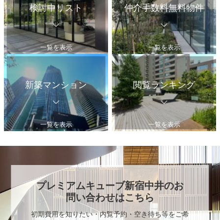
検討中リスト
仲介手数料無料物件
一覧を表示
一覧を表示
新築マンション
閲覧ランキング
一覧を表示
一覧を表示
プレミアムキューブ新宿中井
のお
問い合わせはこちら
初期費用を知りたい・内覧予約・空き待ち等をご希