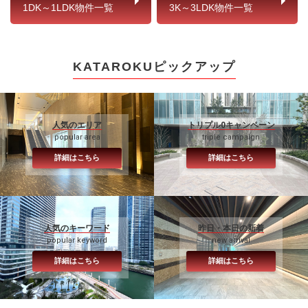
1DK～1LDK物件一覧
3K～3LDK物件一覧
KATAROKUピックアップ
人気のエリア
トリプル0キャンペーン
popular area
triple campaign
詳細はこちら
詳細はこちら
人気のキーワード
昨日・本日の新着
popular keyword
new arrival
詳細はこちら
詳細はこちら