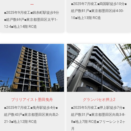
■2025年7月竣工■両国駅徒歩10分■
ー
総戸数81戸■東京都墨田区緑4-30-
■2025年9月竣工■錦糸町駅徒歩9分
10■地上13階 RC造
■総戸数69戸■東京都墨田区太平1-
12-4■地上14階 RC造
ブリリアイスト墨田曳舟
グランパセオ押上2
■2025年7月竣工■曳舟駅徒歩4分■
■2025年5月竣工■押上駅徒歩7分■
総戸数43戸■東京都墨田区東向島2-
総戸数31戸■東京都墨田区向島3-8-
21-3■地上12階 RC造
8■地上7階 RC造■フリーレント2ヶ
月