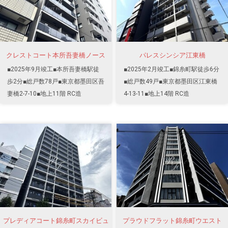
クレストコート本所吾妻橋ノース
パレスシンシア江東橋
■2025年9月竣工■本所吾妻橋駅徒
■2025年2月竣工■錦糸町駅徒歩6分
歩2分■総戸数78戸■東京都墨田区吾
■総戸数49戸■東京都墨田区江東橋
妻橋2-7-10■地上11階 RC造
4-13-11■地上14階 RC造
プレディアコート錦糸町スカイビュ
プラウドフラット錦糸町ウエスト