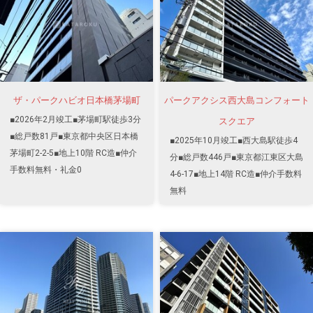
ザ・パークハビオ日本橋茅場町
パークアクシス西大島コンフォート
■2026年2月竣工■茅場町駅徒歩3分
スクエア
■総戸数81戸■東京都中央区日本橋
■2025年10月竣工■西大島駅徒歩4
茅場町2-2-5■地上10階 RC造■仲介
分■総戸数446戸■東京都江東区大島
手数料無料・礼金0
4-6-17■地上14階 RC造■仲介手数料
無料