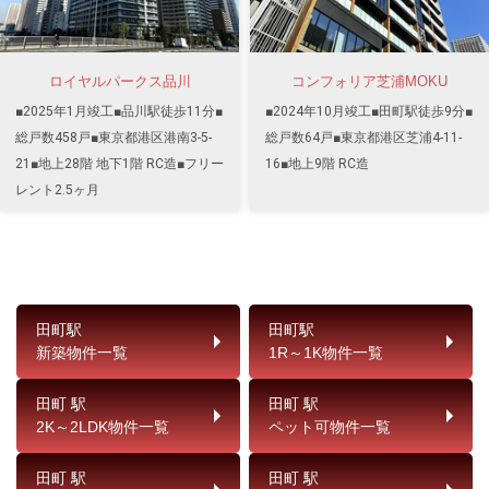
ロイヤルパークス品川
コンフォリア芝浦MOKU
■2025年1月竣工■品川駅徒歩11分■
■2024年10月竣工■田町駅徒歩9分■
総戸数458戸■東京都港区港南3-5-
総戸数64戸■東京都港区芝浦4-11-
21■地上28階 地下1階 RC造■フリー
16■地上9階 RC造
レント2.5ヶ月
田町駅
田町駅
新築物件一覧
1R～1K物件一覧
田町 駅
田町 駅
2K～2LDK物件一覧
ペット可物件一覧
田町 駅
田町 駅