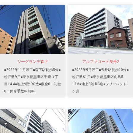
ジーグランデ森下
アルファコート曳舟2
■2025年11月竣工■森下駅徒歩5分■
■2025年9月竣工■曳舟駅徒歩10分■
総戸数9戸■東京都墨田区千歳３丁
総戸数61戸■東京都墨田区向島5-
目14-4■地上9階 RC造■敷金0・礼金
12-8■地上8階 RC造■フリーレント1
0・仲介手数料無料
ヶ月