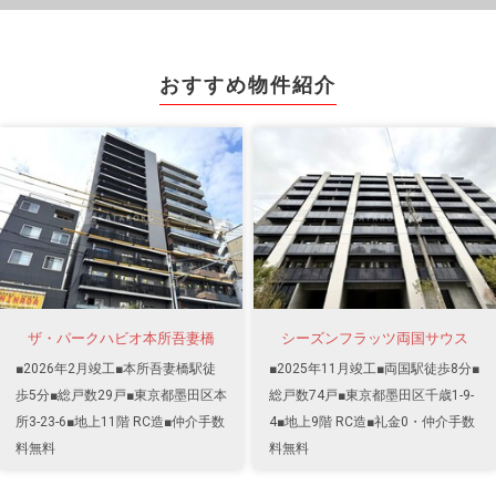
おすすめ物件紹介
ザ・パークハビオ本所吾妻橋
シーズンフラッツ両国サウス
■2026年2月竣工■本所吾妻橋駅徒
■2025年11月竣工■両国駅徒歩8分■
歩5分■総戸数29戸■東京都墨田区本
総戸数74戸■東京都墨田区千歳1-9-
所3-23-6■地上11階 RC造■仲介手数
4■地上9階 RC造■礼金0・仲介手数
料無料
料無料