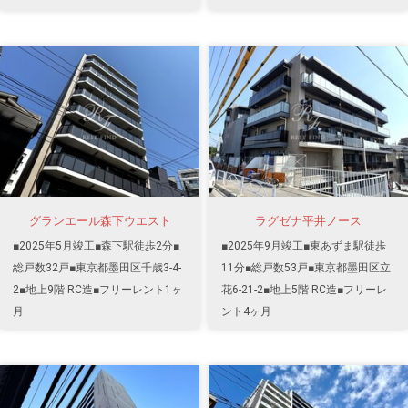
グランエール森下ウエスト
ラグゼナ平井ノース
■2025年5月竣工■森下駅徒歩2分■
■2025年9月竣工■東あずま駅徒歩
総戸数32戸■東京都墨田区千歳3-4-
11分■総戸数53戸■東京都墨田区立
2■地上9階 RC造■フリーレント1ヶ
花6-21-2■地上5階 RC造■フリーレ
月
ント4ヶ月