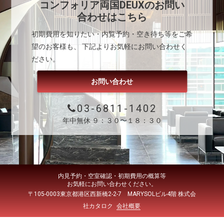
コンフォリア両国DEUX
のお問い
合わせはこちら
初期費用を知りたい・内覧予約・空き待ち等をご希
望のお客様も、 下記よりお気軽にお問い合わせく
ださい。
お問い合わせ
03-6811-1402
年中無休 ９：３０〜１８：３０
内見予約・空室確認・初期費用の概算等
お気軽にお問い合わせください。
〒105-0003東京都港区西新橋2-2-7 MARYSOLビル4階 株式会
社カタロク
会社概要