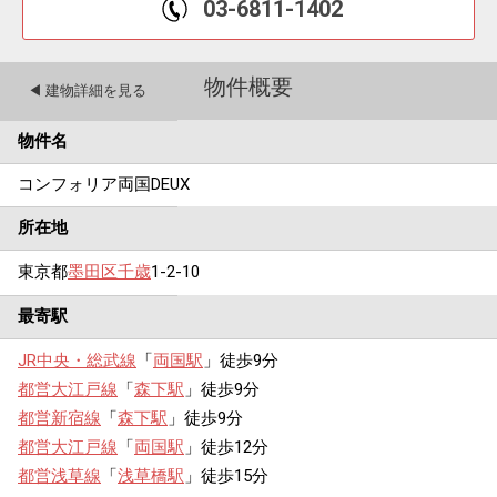
03-6811-1402
物件概要
◀︎ 建物詳細を見る
物件名
コンフォリア両国DEUX
所在地
東京都
墨田区
千歳
1-2-10
最寄駅
JR中央・総武線
「
両国駅
」徒歩9分
都営大江戸線
「
森下駅
」徒歩9分
都営新宿線
「
森下駅
」徒歩9分
都営大江戸線
「
両国駅
」徒歩12分
都営浅草線
「
浅草橋駅
」徒歩15分