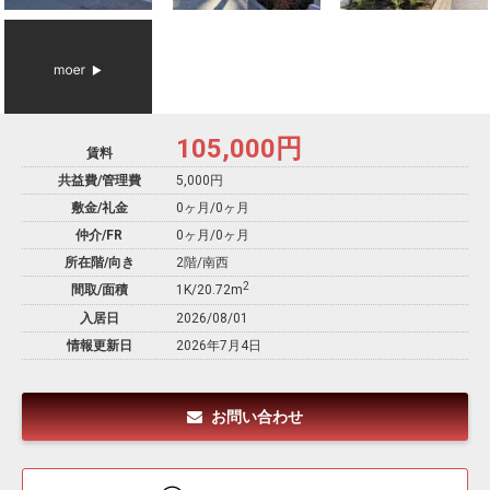
105,000
円
賃料
共益費/管理費
5,000円
敷金/礼金
0ヶ月
/
0ヶ月
仲介/FR
0ヶ月
/
0ヶ月
所在階/向き
2階/南西
2
間取/面積
1K/20.72m
入居日
2026/08/01
情報更新日
2026年7月4日
お問い合わせ