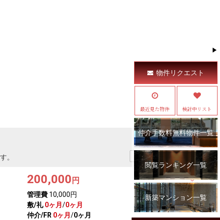
物件リクエスト
最近見た物件
検討中リスト
仲介手数料無料物件一覧
す。
閲覧ランキング一覧
200,000
円
管理費
10,000円
新築マンション一覧
敷/礼
0ヶ月
/
0ヶ月
仲介/FR
0ヶ月
/
0ヶ月