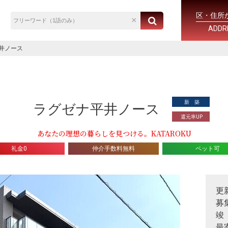
区・住所
ADDR
井ノース
新 築
ラグゼナ平井ノース
還元率UP
あなたの理想の暮らしを見つける。KATAROKU
礼金0
仲介手数料無料
ペット可
更
募
竣
最