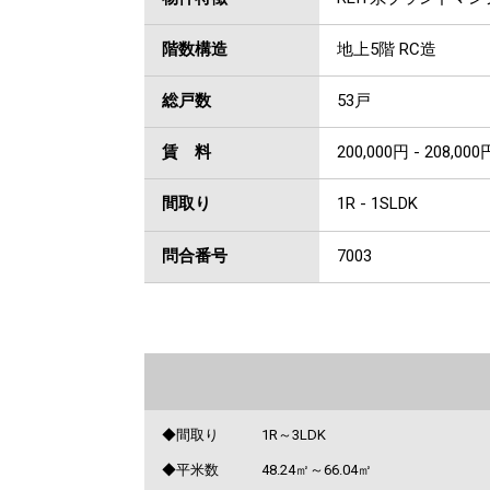
階数構造
地上5階 RC造
総戸数
53戸
賃 料
200,000円 - 208,000
間取り
1R - 1SLDK
問合番号
7003
◆間取り 1R～3LDK
◆平米数 48.24㎡～66.04㎡