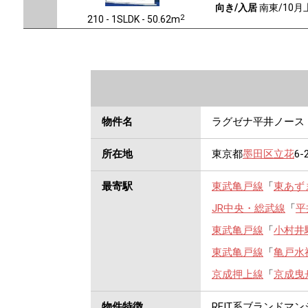
向き/入居
南東/10月
2
210 - 1SLDK - 50.62m
物件名
ラグゼナ平井ノース
所在地
東京都
墨田区
立花
6-
最寄駅
東武亀戸線
「
東あず
JR中央・総武線
「
平
東武亀戸線
「
小村井
東武亀戸線
「
亀戸水
京成押上線
「
京成曳
物件特徴
REIT系ブランドマ