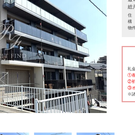
総
住 
構
物
礼金
①
②
③
※