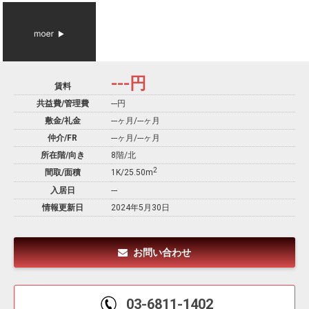
---
円
賃料
共益費/管理費
---円
敷金/礼金
---ヶ月
/
---ヶ月
仲介/FR
---ヶ月
/
---ヶ月
所在階/向き
8階/北
2
間取/面積
1K/25.50m
入居日
---
情報更新日
2024年5月30日
お問い合わせ
03-6811-1402