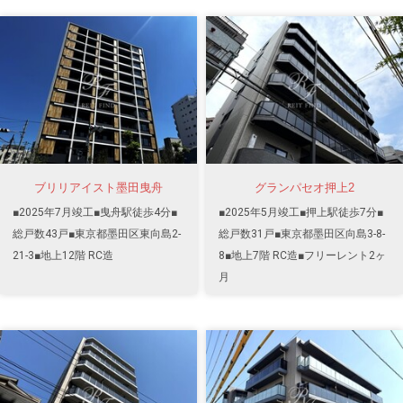
ブリリアイスト墨田曳舟
グランパセオ押上2
■2025年7月竣工■曳舟駅徒歩4分■
■2025年5月竣工■押上駅徒歩7分■
総戸数43戸■東京都墨田区東向島2-
総戸数31戸■東京都墨田区向島3-8-
21-3■地上12階 RC造
8■地上7階 RC造■フリーレント2ヶ
月