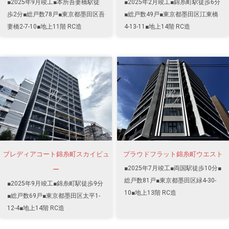
■2025年9月竣工■本所吾妻橋駅徒
■2025年2月竣工■錦糸町駅徒歩6分
歩2分■総戸数78戸■東京都墨田区吾
■総戸数49戸■東京都墨田区江東橋
妻橋2-7-10■地上11階 RC造
4-13-11■地上14階 RC造
プレディアコート錦糸町スカイビュ
プラウドフラット錦糸町ウエスト
■2025年7月竣工■両国駅徒歩10分■
ー
総戸数81戸■東京都墨田区緑4-30-
■2025年9月竣工■錦糸町駅徒歩9分
10■地上13階 RC造
■総戸数69戸■東京都墨田区太平1-
12-4■地上14階 RC造