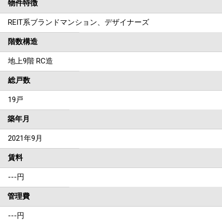
物件特徴
REIT系ブランドマンション、デザイナーズ
階数構造
地上9階 RC造
総戸数
19戸
築年月
2021年9月
賃料
---
円
管理費
---円