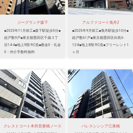
ジーグランデ森下
アルファコート曳舟2
■2025年11月竣工■森下駅徒歩5分■
■2025年9月竣工■曳舟駅徒歩10分■
総戸数9戸■東京都墨田区千歳３丁
総戸数61戸■東京都墨田区向島5-
目14-4■地上9階 RC造■敷金0・礼金
12-8■地上8階 RC造■フリーレント1
0・仲介手数料無料
ヶ月
クレストコート本所吾妻橋ノース
パレスシンシア江東橋