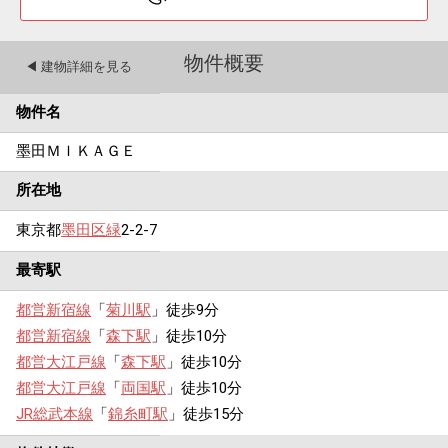
物件概要
◀︎ 建物詳細を見る
物件名
墨田ＭＩＫＡＧＥ
所在地
東京都
墨田区
緑
2-2-7
最寄駅
都営新宿線
「
菊川駅
」徒歩9分
都営新宿線
「
森下駅
」徒歩10分
都営大江戸線
「
森下駅
」徒歩10分
都営大江戸線
「
両国駅
」徒歩10分
JR総武本線
「
錦糸町駅
」徒歩15分