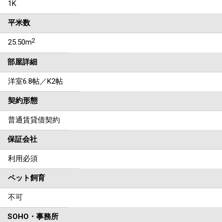
1K
平米数
2
25.50m
部屋詳細
洋室6.8帖／K2帖
契約形態
普通賃貸借契約
保証会社
利用必須
ペット飼育
不可
SOHO・事務所