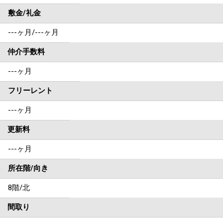
敷金/礼金
---ヶ月
/
---ヶ月
仲介手数料
---ヶ月
フリーレント
---ヶ月
更新料
---ヶ月
所在階/向き
8階/北
間取り