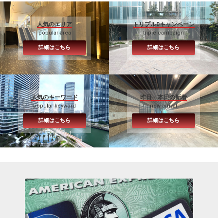
人気のエリア
トリプル0キャンペーン
popular area
triple campaign
詳細はこちら
詳細はこちら
人気のキーワード
昨日・本日の新着
popular keyword
new arrival
詳細はこちら
詳細はこちら