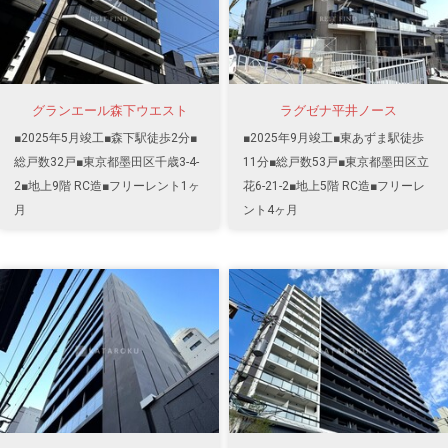
グランエール森下ウエスト
ラグゼナ平井ノース
■2025年5月竣工■森下駅徒歩2分■
■2025年9月竣工■東あずま駅徒歩
総戸数32戸■東京都墨田区千歳3-4-
11分■総戸数53戸■東京都墨田区立
2■地上9階 RC造■フリーレント1ヶ
花6-21-2■地上5階 RC造■フリーレ
月
ント4ヶ月