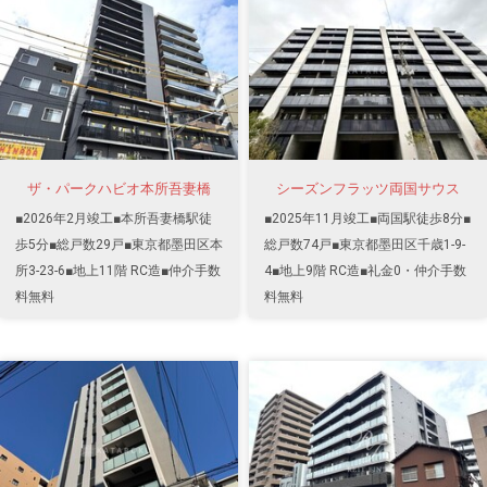
ザ・パークハビオ本所吾妻橋
シーズンフラッツ両国サウス
■2026年2月竣工■本所吾妻橋駅徒
■2025年11月竣工■両国駅徒歩8分■
歩5分■総戸数29戸■東京都墨田区本
総戸数74戸■東京都墨田区千歳1-9-
所3-23-6■地上11階 RC造■仲介手数
4■地上9階 RC造■礼金0・仲介手数
料無料
料無料