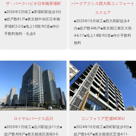
ザ・パークハビオ日本橋茅場町
パークアクシス西大島コンフォート
■2026年2月竣工■茅場町駅徒歩3分
スクエア
■総戸数81戸■東京都中央区日本橋
■2025年10月竣工■西大島駅徒歩4
茅場町2-2-5■地上10階 RC造■仲介
分■総戸数446戸■東京都江東区大島
手数料無料・礼金0
4-6-17■地上14階 RC造■仲介手数料
無料
ロイヤルパークス品川
コンフォリア芝浦MOKU
■2025年1月竣工■品川駅徒歩11分■
■2024年10月竣工■田町駅徒歩9分■
総戸数458戸■東京都港区港南3-5-
総戸数64戸■東京都港区芝浦4-11-