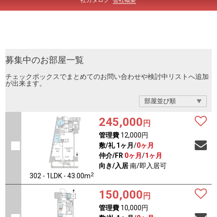
社カタロク
会社概要
募集中のお部屋一覧
チェックボックスでまとめてのお問い合わせや検討中リストへ追加
が出来ます。
245,000
円
管理費
12,000円
敷/礼
1ヶ月
/
0ヶ月
仲介/FR
0ヶ月
/
1ヶ月
向き/入居
南/即入居可
2
302 - 1LDK - 43.00m
150,000
円
管理費
10,000円