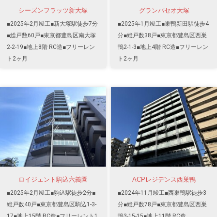
シーズンフラッツ新大塚
グランパセオ大塚
■2025年2月竣工■新大塚駅徒歩7分
■2025年1月竣工■巣鴨新田駅徒歩4
■総戸数60戸■東京都豊島区南大塚
分■総戸数38戸■東京都豊島区西巣
2-2-19■地上8階 RC造■フリーレン
鴨2-1-3■地上4階 RC造■フリーレン
ト2ヶ月
ト2ヶ月
ロイジェント駒込六義園
ACPレジデンス西巣鴨
■2025年2月竣工■駒込駅徒歩2分■
■2024年11月竣工■西巣鴨駅徒歩3
総戸数40戸■東京都豊島区駒込1-3-
分■総戸数78戸■東京都豊島区西巣
17■地上15階 RC造■フリーレント1
鴨3-15-15■地上11階 RC造