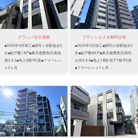
グランパセオ池袋
ブランシエスタ雑司が谷
■2025年4月竣工■雑司ヶ谷駅徒歩2
■2025年3月竣工■雑司が谷駅徒歩2
分■総戸数14戸■東京都豊島区南池
分■総戸数68戸■東京都豊島区雑司
袋2-3-2■地上5階 RC造■フリーレン
が谷3-3-4■地上14階 地下1階 RC造
ト2ヶ月
■フリーレント1ヶ月