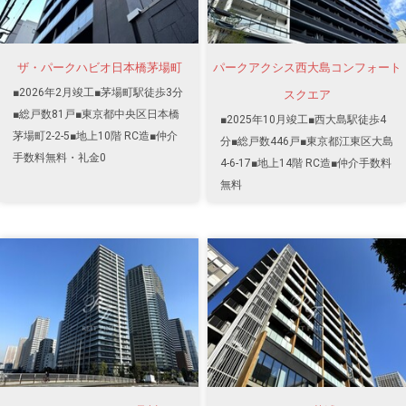
ザ・パークハビオ日本橋茅場町
パークアクシス西大島コンフォート
■2026年2月竣工■茅場町駅徒歩3分
スクエア
■総戸数81戸■東京都中央区日本橋
■2025年10月竣工■西大島駅徒歩4
茅場町2-2-5■地上10階 RC造■仲介
分■総戸数446戸■東京都江東区大島
手数料無料・礼金0
4-6-17■地上14階 RC造■仲介手数料
無料