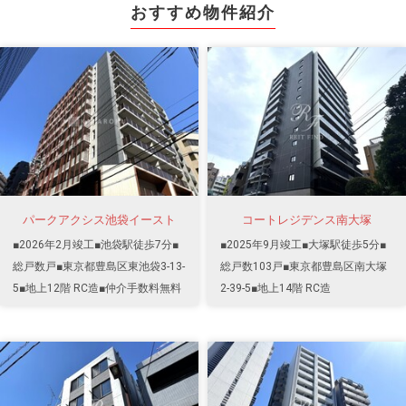
おすすめ物件紹介
パークアクシス池袋イースト
コートレジデンス南大塚
■2026年2月竣工■池袋駅徒歩7分■
■2025年9月竣工■大塚駅徒歩5分■
総戸数戸■東京都豊島区東池袋3-13-
総戸数103戸■東京都豊島区南大塚
5■地上12階 RC造■仲介手数料無料
2-39-5■地上14階 RC造