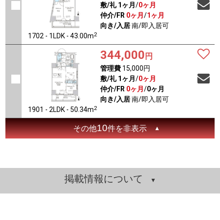
敷/礼
1ヶ月
/
0ヶ月
仲介/FR
0ヶ月
/
1ヶ月
向き/入居
南/即入居可
2
1702 - 1LDK - 43.00m
344,000
円
管理費
15,000円
敷/礼
1ヶ月
/
0ヶ月
仲介/FR
0ヶ月
/
0ヶ月
向き/入居
南/即入居可
2
1901 - 2LDK - 50.34m
10
その他
件を非表示
掲載情報について