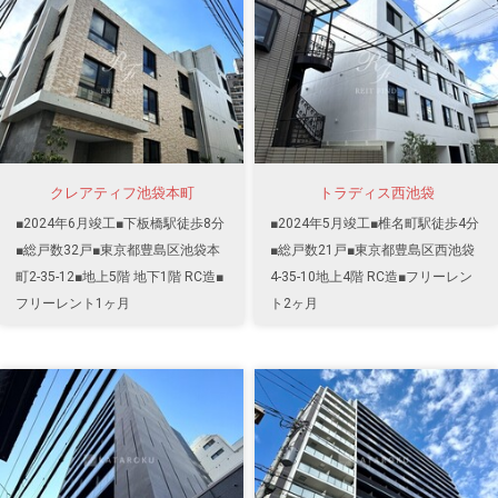
クレアティフ池袋本町
トラディス西池袋
■2024年6月竣工■下板橋駅徒歩8分
■2024年5月竣工■椎名町駅徒歩4分
■総戸数32戸■東京都豊島区池袋本
■総戸数21戸■東京都豊島区西池袋
町2-35-12■地上5階 地下1階 RC造■
4-35-10地上4階 RC造■フリーレン
フリーレント1ヶ月
ト2ヶ月