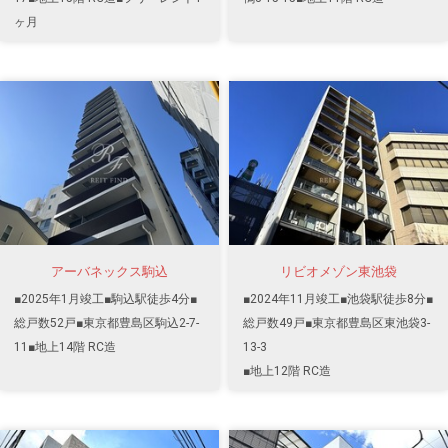
ヶ月
アーバネックス駒込
リビオメゾン東池袋
■2025年1月竣工■駒込駅徒歩4分■
■2024年11月竣工■池袋駅徒歩8分■
総戸数52戸■東京都豊島区駒込2-7-
総戸数49戸■東京都豊島区東池袋3-
11■地上14階 RC造
13-3
■地上12階 RC造