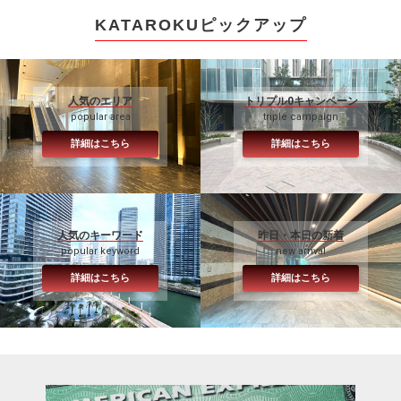
KATAROKUピックアップ
人気のエリア
トリプル0キャンペーン
popular area
triple campaign
詳細はこちら
詳細はこちら
人気のキーワード
昨日・本日の新着
popular keyword
new arrival
詳細はこちら
詳細はこちら