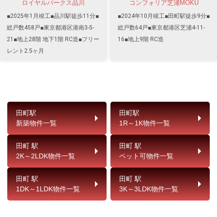
ロイヤルパークス品川
コンフォリア芝浦MOKU
■2025年1月竣工■品川駅徒歩11分■
■2024年10月竣工■田町駅徒歩9分■
総戸数458戸■東京都港区港南3-5-
総戸数64戸■東京都港区芝浦4-11-
21■地上28階 地下1階 RC造■フリー
16■地上9階 RC造
レント2.5ヶ月
田町駅
田町駅
新築物件一覧
1R～1K物件一覧
田町 駅
田町 駅
2K～2LDK物件一覧
ペット可物件一覧
田町 駅
田町 駅
1DK～1LDK物件一覧
3K～3LDK物件一覧