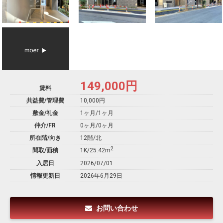
149,000
円
賃料
共益費/管理費
10,000円
敷金/礼金
1ヶ月
/
1ヶ月
仲介/FR
0ヶ月
/
0ヶ月
所在階/向き
12階/北
2
間取/面積
1K/25.42m
入居日
2026/07/01
情報更新日
2026年6月29日
お問い合わせ