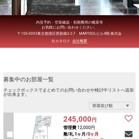
内見予約・空室確認・初期費用の概算等
お気軽にお問い合わせください。
〒105-0003東京都港区西新橋2-2-7 MARYSOLビル4階 株式会
社カタロク
会社概要
募集中のお部屋一覧
チェックボックスでまとめてのお問い合わせや検討中リストへ追加
が出来ます。
245,000
円
管理費
12,000円
敷/礼
1ヶ月
/
0ヶ月