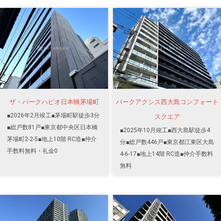
ザ・パークハビオ日本橋茅場町
パークアクシス西大島コンフォート
■2026年2月竣工■茅場町駅徒歩3分
スクエア
■総戸数81戸■東京都中央区日本橋
■2025年10月竣工■西大島駅徒歩4
茅場町2-2-5■地上10階 RC造■仲介
分■総戸数446戸■東京都江東区大島
手数料無料・礼金0
4-6-17■地上14階 RC造■仲介手数料
無料