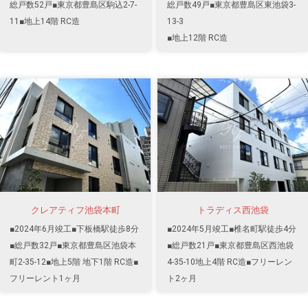
総戸数52戸■東京都豊島区駒込2-7-
総戸数49戸■東京都豊島区東池袋3-
11■地上14階 RC造
13-3
■地上12階 RC造
クレアティフ池袋本町
トラディス西池袋
■2024年6月竣工■下板橋駅徒歩8分
■2024年5月竣工■椎名町駅徒歩4分
■総戸数32戸■東京都豊島区池袋本
■総戸数21戸■東京都豊島区西池袋
町2-35-12■地上5階 地下1階 RC造■
4-35-10地上4階 RC造■フリーレン
フリーレント1ヶ月
ト2ヶ月