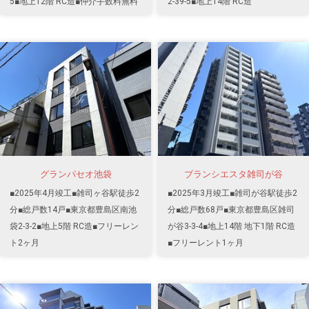
5■地上12階 RC造■仲介手数料無料
2-39-5■地上14階 RC造
グランパセオ池袋
ブランシエスタ雑司が谷
■2025年4月竣工■雑司ヶ谷駅徒歩2
■2025年3月竣工■雑司が谷駅徒歩2
分■総戸数14戸■東京都豊島区南池
分■総戸数68戸■東京都豊島区雑司
袋2-3-2■地上5階 RC造■フリーレン
が谷3-3-4■地上14階 地下1階 RC造
ト2ヶ月
■フリーレント1ヶ月