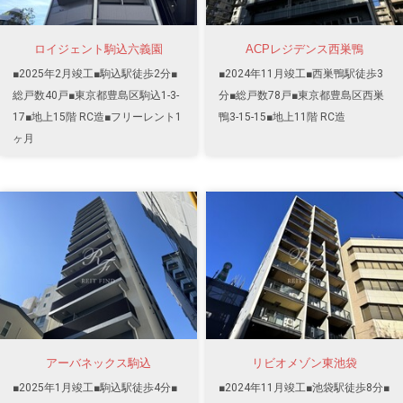
ロイジェント駒込六義園
ACPレジデンス西巣鴨
■2025年2月竣工■駒込駅徒歩2分■
■2024年11月竣工■西巣鴨駅徒歩3
総戸数40戸■東京都豊島区駒込1-3-
分■総戸数78戸■東京都豊島区西巣
17■地上15階 RC造■フリーレント1
鴨3-15-15■地上11階 RC造
ヶ月
アーバネックス駒込
リビオメゾン東池袋
■2025年1月竣工■駒込駅徒歩4分■
■2024年11月竣工■池袋駅徒歩8分■