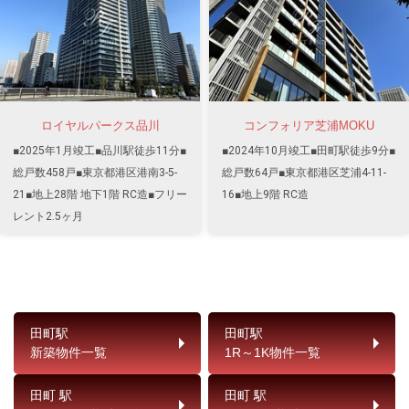
ロイヤルパークス品川
コンフォリア芝浦MOKU
■2025年1月竣工■品川駅徒歩11分■
■2024年10月竣工■田町駅徒歩9分■
総戸数458戸■東京都港区港南3-5-
総戸数64戸■東京都港区芝浦4-11-
21■地上28階 地下1階 RC造■フリー
16■地上9階 RC造
レント2.5ヶ月
田町駅
田町駅
新築物件一覧
1R～1K物件一覧
田町 駅
田町 駅