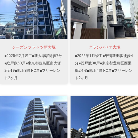
シーズンフラッツ新大塚
グランパセオ大塚
■2025年2月竣工■新大塚駅徒歩7分
■2025年1月竣工■巣鴨新田駅徒歩4
■総戸数60戸■東京都豊島区南大塚
分■総戸数38戸■東京都豊島区西巣
2-2-19■地上8階 RC造■フリーレン
鴨2-1-3■地上4階 RC造■フリーレン
ト2ヶ月
ト2ヶ月