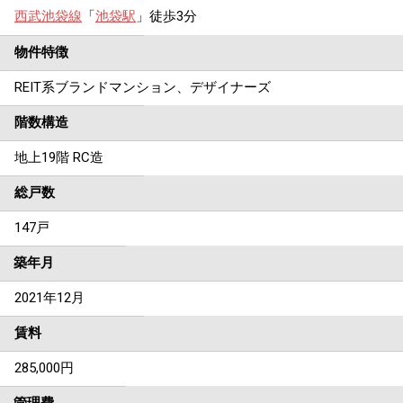
西武池袋線
「
池袋駅
」徒歩3分
物件特徴
REIT系ブランドマンション、デザイナーズ
階数構造
地上19階 RC造
総戸数
147戸
築年月
2021年12月
賃料
285,000
円