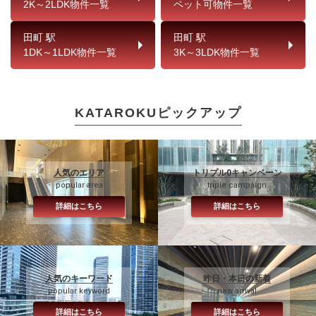
2K～2LDK物件一覧
ペット可物件一覧
田町 駅
田町 駅
1DK～1LDK物件一覧
3K～3LDK物件一覧
KATAROKUピックアップ
人気のエリア
トリプル0キャンペーン
popular area
triple campaign
詳細はこちら
詳細はこちら
人気のキーワード
昨日・本日の新着
popular keyword
new arrival
詳細はこちら
詳細はこちら