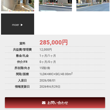
285,000
円
賃料
共益費/管理費
12,000円
敷金/礼金
1ヶ月
/
1ヶ月
仲介/FR
0ヶ月
/
0ヶ月
所在階/向き
15階/南
2
間取/面積
1LDK+WIC+SIC/43.00m
入居日
2026/08/01
情報更新日
2026年6月29日
お問い合わせ