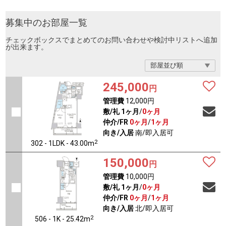
募集中のお部屋一覧
チェックボックスでまとめてのお問い合わせや検討中リストへ追加
が出来ます。
245,000
円
管理費
12,000円
敷/礼
1ヶ月
/
0ヶ月
仲介/FR
0ヶ月
/
1ヶ月
向き/入居
南/即入居可
2
302 - 1LDK - 43.00m
150,000
円
管理費
10,000円
敷/礼
1ヶ月
/
0ヶ月
仲介/FR
0ヶ月
/
1ヶ月
向き/入居
北/即入居可
2
506 - 1K - 25.42m