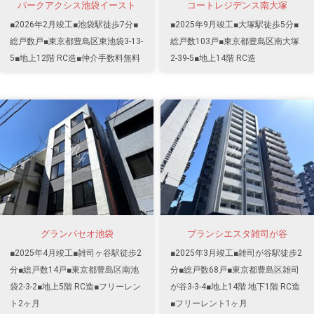
パークアクシス池袋イースト
コートレジデンス南大塚
■2026年2月竣工■池袋駅徒歩7分■
■2025年9月竣工■大塚駅徒歩5分■
総戸数戸■東京都豊島区東池袋3-13-
総戸数103戸■東京都豊島区南大塚
5■地上12階 RC造■仲介手数料無料
2-39-5■地上14階 RC造
グランパセオ池袋
ブランシエスタ雑司が谷
■2025年4月竣工■雑司ヶ谷駅徒歩2
■2025年3月竣工■雑司が谷駅徒歩2
分■総戸数14戸■東京都豊島区南池
分■総戸数68戸■東京都豊島区雑司
袋2-3-2■地上5階 RC造■フリーレン
が谷3-3-4■地上14階 地下1階 RC造
ト2ヶ月
■フリーレント1ヶ月