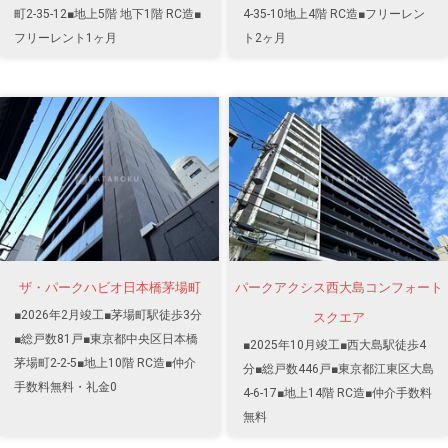
町2-35-12■地上5階 地下1階 RC造■
4-35-10地上4階 RC造■フリーレン
フリーレント1ヶ月
ト2ヶ月
ザ・パークハビオ日本橋茅場町
パークアクシス西大島コンフォート
■2026年2月竣工■茅場町駅徒歩3分
スクエア
■総戸数81戸■東京都中央区日本橋
■2025年10月竣工■西大島駅徒歩4
茅場町2-2-5■地上10階 RC造■仲介
分■総戸数446戸■東京都江東区大島
手数料無料・礼金0
4-6-17■地上14階 RC造■仲介手数料
無料