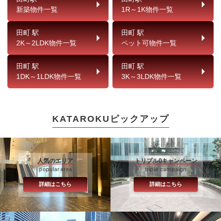
新築物件一覧
1R～1K物件一覧
田町 駅
田町 駅
2K～2LDK物件一覧
ペット可物件一覧
田町 駅
田町 駅
1DK～1LDK物件一覧
3K～3LDK物件一覧
KATAROKUピックアップ
人気のエリア
トリプル0キャンペーン
popular area
triple campaign
詳細はこちら
詳細はこちら