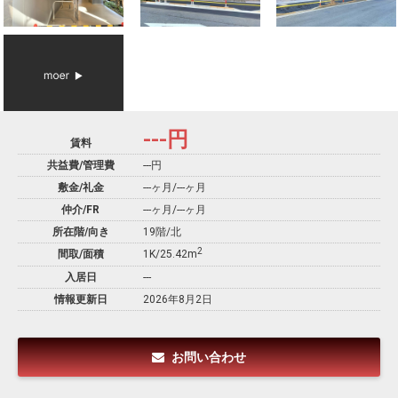
---
円
賃料
共益費/管理費
---円
敷金/礼金
---ヶ月
/
---ヶ月
仲介/FR
---ヶ月
/
---ヶ月
所在階/向き
19階/北
2
間取/面積
1K/25.42m
入居日
---
情報更新日
2026年8月2日
お問い合わせ