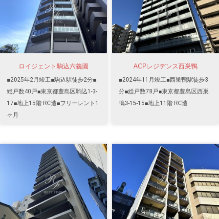
ロイジェント駒込六義園
ACPレジデンス西巣鴨
■2025年2月竣工■駒込駅徒歩2分■
■2024年11月竣工■西巣鴨駅徒歩3
総戸数40戸■東京都豊島区駒込1-3-
分■総戸数78戸■東京都豊島区西巣
17■地上15階 RC造■フリーレント1
鴨3-15-15■地上11階 RC造
ヶ月