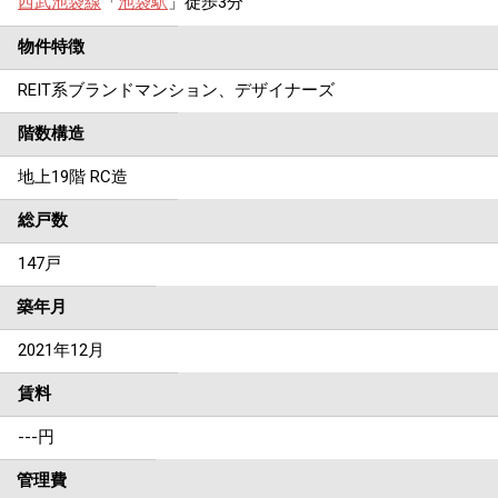
西武池袋線
「
池袋駅
」徒歩3分
物件特徴
REIT系ブランドマンション、デザイナーズ
階数構造
地上19階 RC造
総戸数
147戸
築年月
2021年12月
賃料
---
円
管理費