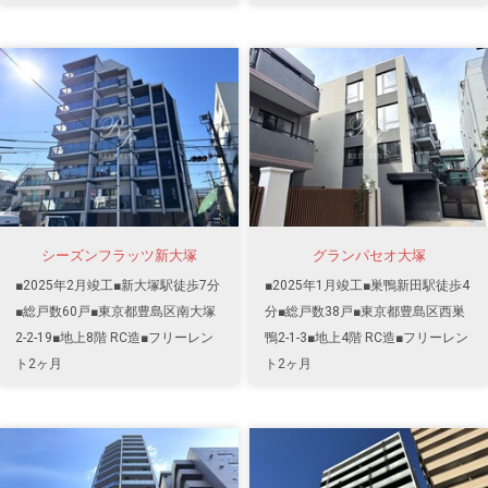
シーズンフラッツ新大塚
グランパセオ大塚
■2025年2月竣工■新大塚駅徒歩7分
■2025年1月竣工■巣鴨新田駅徒歩4
■総戸数60戸■東京都豊島区南大塚
分■総戸数38戸■東京都豊島区西巣
2-2-19■地上8階 RC造■フリーレン
鴨2-1-3■地上4階 RC造■フリーレン
ト2ヶ月
ト2ヶ月