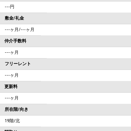
---円
敷金/礼金
---ヶ月
/
---ヶ月
仲介手数料
---ヶ月
フリーレント
---ヶ月
更新料
---ヶ月
所在階/向き
19階/北