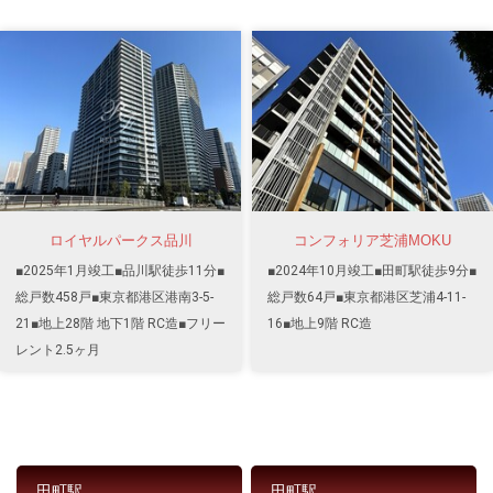
ロイヤルパークス品川
コンフォリア芝浦MOKU
■2025年1月竣工■品川駅徒歩11分■
■2024年10月竣工■田町駅徒歩9分■
総戸数458戸■東京都港区港南3-5-
総戸数64戸■東京都港区芝浦4-11-
21■地上28階 地下1階 RC造■フリー
16■地上9階 RC造
レント2.5ヶ月
田町駅
田町駅