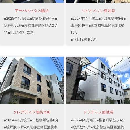
アーバネックス駒込
リビオメゾン東池袋
■2025年1月竣工■駒込駅徒歩4分■
■2024年11月竣工■池袋駅徒歩8分■
総戸数52戸■東京都豊島区駒込2-7-
総戸数49戸■東京都豊島区東池袋3-
11■地上14階 RC造
13-3
■地上12階 RC造
クレアティフ池袋本町
トラディス西池袋
■2024年6月竣工■下板橋駅徒歩8分
■2024年5月竣工■椎名町駅徒歩4分
■総戸数32戸■東京都豊島区池袋本
■総戸数21戸■東京都豊島区西池袋