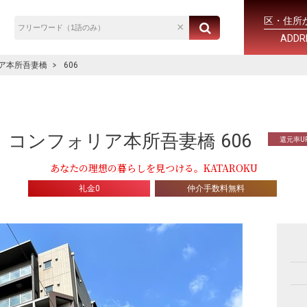
区・住所
ADDR
ア本所吾妻橋
606
コンフォリア本所吾妻橋 606
還元率U
あなたの理想の暮らしを見つける。KATAROKU
礼金0
仲介手数料無料