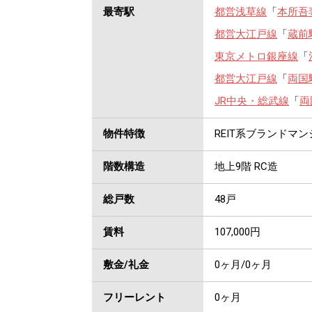
最寄駅
都営浅草線
「
本所吾
都営大江戸線
「
蔵前
東京メトロ銀座線
「
都営大江戸線
「
両国
JR中央・総武線
「
両
物件特徴
REIT系ブランドマ
階数構造
地上9階 RC造
総戸数
48戸
賃料
107,000
円
敷金/礼金
0ヶ月
/
0ヶ月
フリーレント
0ヶ月