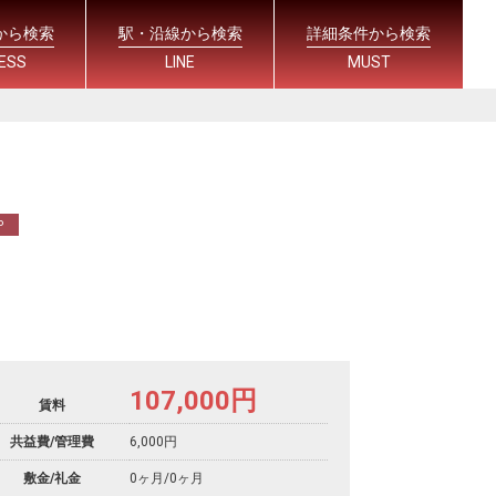
から検索
駅・沿線から検索
詳細条件から検索
ESS
LINE
MUST
P
107,000
円
賃料
共益費/管理費
6,000円
敷金/礼金
0ヶ月
/
0ヶ月