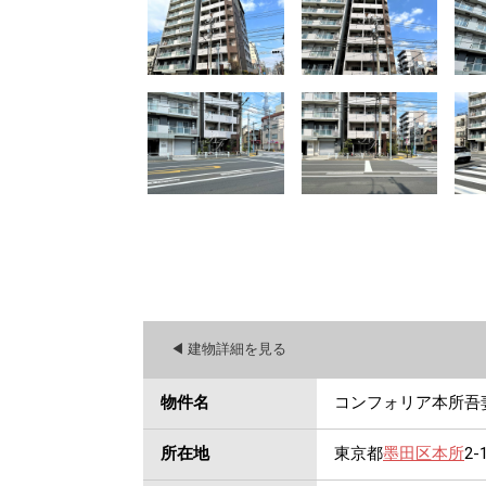
◀︎ 建物詳細を見る
物件名
コンフォリア本所吾
所在地
東京都
墨田区
本所
2-