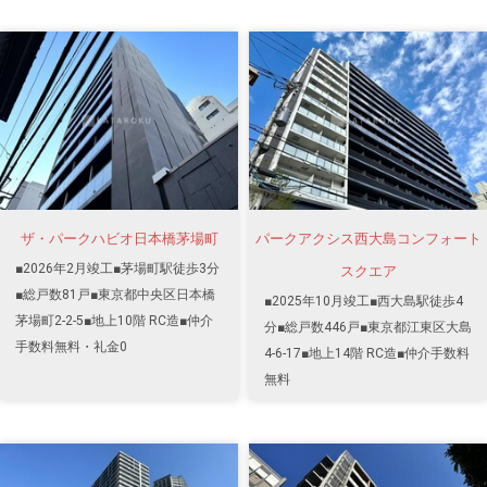
ザ・パークハビオ日本橋茅場町
パークアクシス西大島コンフォート
■2026年2月竣工■茅場町駅徒歩3分
スクエア
■総戸数81戸■東京都中央区日本橋
■2025年10月竣工■西大島駅徒歩4
茅場町2-2-5■地上10階 RC造■仲介
分■総戸数446戸■東京都江東区大島
手数料無料・礼金0
4-6-17■地上14階 RC造■仲介手数料
無料