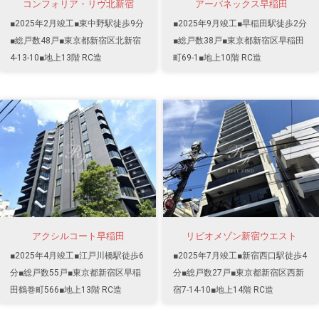
コンフォリア・リヴ北新宿
アーバネックス早稲田
■2025年2月竣工■東中野駅徒歩9分
■2025年9月竣工■早稲田駅徒歩2分
■総戸数48戸■東京都新宿区北新宿
■総戸数38戸■東京都新宿区早稲田
4-13-10■地上13階 RC造
町69-1■地上10階 RC造
アクシルコート早稲田
リビオメゾン新宿ウエスト
■2025年4月竣工■江戸川橋駅徒歩6
■2025年7月竣工■新宿西口駅徒歩4
分■総戸数55戸■東京都新宿区早稲
分■総戸数27戸■東京都新宿区西新
田鶴巻町566■地上13階 RC造
宿7-14-10■地上14階 RC造