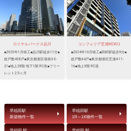
ロイヤルパークス品川
コンフォリア芝浦MOKU
■2025年1月竣工■品川駅徒歩11分■
■2024年10月竣工■田町駅徒歩9分■
総戸数458戸■東京都港区港南3-5-
総戸数64戸■東京都港区芝浦4-11-
21■地上28階 地下1階 RC造■フリー
16■地上9階 RC造
レント2.5ヶ月
早稲田駅
早稲田駅
新築物件一覧
1R～1K物件一覧
早稲田 駅
早稲田 駅