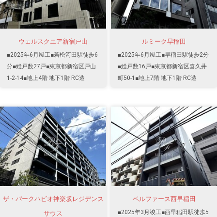
ウェルスクエア新宿戸山
ルミーク早稲田
■2025年6月竣工■若松河田駅徒歩6
■2025年6月竣工■早稲田駅徒歩2分
分■総戸数27戸■東京都新宿区戸山
■総戸数16戸■東京都新宿区喜久井
1-2-14■地上4階 地下1階 RC造
町50-1■地上7階 地下1階 RC造
ザ・パークハビオ神楽坂レジデンス
ベルファース西早稲田
■2025年3月竣工■西早稲田駅徒歩5
サウス