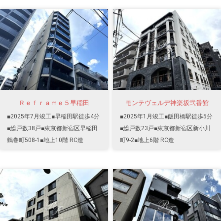
Ｒｅｆｒａｍｅ５早稲田
モンテヴェルデ神楽坂弐番館
■2025年7月竣工■早稲田駅徒歩4分
■2025年1月竣工■飯田橋駅徒歩5分
■総戸数38戸■東京都新宿区早稲田
■総戸数23戸■東京都新宿区新小川
鶴巻町508-1■地上10階 RC造
町9-2■地上6階 RC造