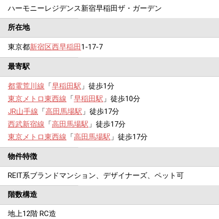
ハーモニーレジデンス新宿早稲田ザ・ガーデン
所在地
東京都
新宿区
西早稲田
1-17-7
最寄駅
都電荒川線
「
早稲田駅
」徒歩1分
東京メトロ東西線
「
早稲田駅
」徒歩10分
JR山手線
「
高田馬場駅
」徒歩17分
西武新宿線
「
高田馬場駅
」徒歩17分
東京メトロ東西線
「
高田馬場駅
」徒歩17分
物件特徴
REIT系ブランドマンション、デザイナーズ、ペット可
階数構造
地上12階 RC造