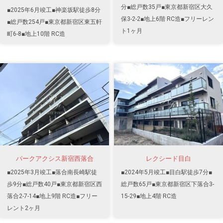
分■総戸数35戸■東京都新宿区大久
■2025年6月竣工■神楽坂駅徒歩8分
保3-2-2■地上6階 RC造■フリーレン
■総戸数254戸■東京都新宿区東五軒
ト1ヶ月
町6-8■地上10階 RC造
パークアクシス新宿西落合
レクシード目白
■2025年3月竣工■落合南長崎駅徒
■2024年5月竣工■目白駅徒歩7分■
歩9分■総戸数40戸■東京都新宿区西
総戸数65戸■東京都新宿区下落合3-
落合2-7-14■地上9階 RC造■フリー
15-29■地上4階 RC造
レント2ヶ月