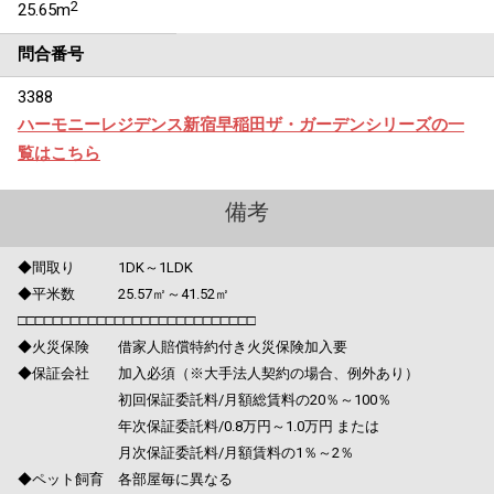
2
25.65m
問合番号
3388
ハーモニーレジデンス新宿早稲田ザ・ガーデンシリーズの一
覧はこちら
備考
◆間取り 1DK～1LDK
◆平米数 25.57㎡～41.52㎡
□□□□□□□□□□□□□□□□□□□□□□□□□□□
◆火災保険 借家人賠償特約付き火災保険加入要
◆保証会社 加入必須（※大手法人契約の場合、例外あり）
初回保証委託料/月額総賃料の20％～100％
年次保証委託料/0.8万円～1.0万円 または
月次保証委託料/月額賃料の1％～2％
◆ペット飼育 各部屋毎に異なる