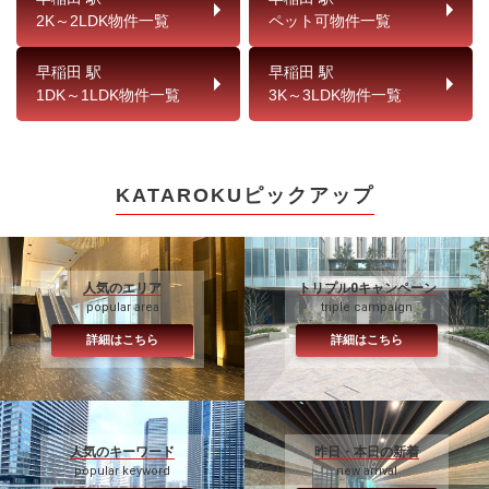
2K～2LDK物件一覧
ペット可物件一覧
早稲田 駅
早稲田 駅
1DK～1LDK物件一覧
3K～3LDK物件一覧
KATAROKUピックアップ
人気のエリア
トリプル0キャンペーン
popular area
triple campaign
詳細はこちら
詳細はこちら
人気のキーワード
昨日・本日の新着
popular keyword
new arrival