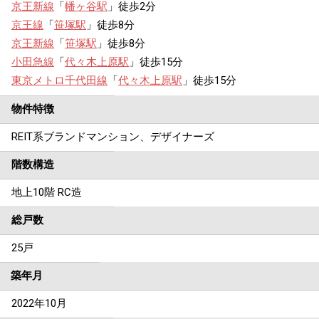
京王新線
「
幡ヶ谷駅
」徒歩2分
京王線
「
笹塚駅
」徒歩8分
京王新線
「
笹塚駅
」徒歩8分
小田急線
「
代々木上原駅
」徒歩15分
東京メトロ千代田線
「
代々木上原駅
」徒歩15分
物件特徴
REIT系ブランドマンション、デザイナーズ
階数構造
地上10階 RC造
総戸数
25戸
築年月
2022年10月