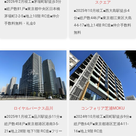
■2026年2月竣工■茅場町駅徒歩3分
スクエア
■総戸数81戸■東京都中央区日本橋
■2025年10月竣工■西大島駅徒歩4
茅場町2-2-5■地上10階 RC造■仲介
分■総戸数446戸■東京都江東区大島
手数料無料・礼金0
4-6-17■地上14階 RC造■仲介手数料
無料
ロイヤルパークス品川
コンフォリア芝浦MOKU
■2025年1月竣工■品川駅徒歩11分■
■2024年10月竣工■田町駅徒歩9分■
総戸数458戸■東京都港区港南3-5-
総戸数64戸■東京都港区芝浦4-11-
21■地上28階 地下1階 RC造■フリー
16■地上9階 RC造