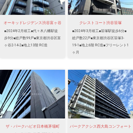
オーキッドレジデンス渋谷富ヶ谷
クレストコート渋谷笹塚
■2024年2月竣工■代々木八幡駅徒
■2024年3月竣工■笹塚駅徒歩6分■
歩9分■総戸数99戸■東京都渋谷区富
総戸数22戸■東京都渋谷区笹塚3-
ヶ谷2-14-2■地上13階 RC造
19-1■地上6階 RC造■フリーレント1
ヶ月
ザ・パークハビオ日本橋茅場町
パークアクシス西大島コンフォート