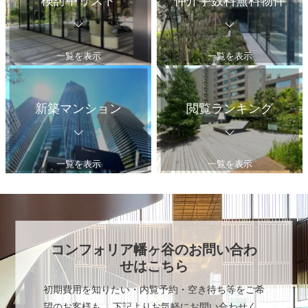
検討中リスト
仲介手数料無料物件
一覧を表示
一覧を表示
新築マンション
閲覧ランキング
一覧を表示
一覧を表示
コンフォリア幡ヶ谷
のお問い合わ
せはこちら
初期費用を知りたい・内覧予約・空き待ち等をご希
望のお客様も、 下記よりお気軽にお問い合わせく