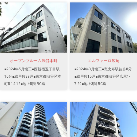
オープンブルーム渋谷本町
エルファーロ広尾
■2024年5月竣工■西新宿五丁目駅
■2024年3月竣工■恵比寿駅徒歩8分
10分■総戸数39戸■東京都渋谷区本
■総戸数15戸■東京都渋谷区広尾1-
町5-14-12■地上5階 RC造
7-20■地上3階 RC造