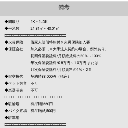
備考
◆間取り 1K～1LDK
◆平米数 21.81㎡～40.01㎡
□□□□□□□□□□□□□□□□□□□□□□□□□□□
◆火災保険 借家人賠償特約付き火災保険加入要
◆保証会社 加入必須（※大手法人契約の場合、例外あり）
初回保証委託料/月額総賃料の20％～100％
年次保証委託料/0.8万円～1.0万円 または
月次保証委託料/月額賃料の1％～2％
◆鍵交換代 契約時33,000円（税込）
◆ペット飼育 不可
◆楽器演奏 不可
□□□□□□□□□□□□□□□□□□□□□□□□□□□
◆駐輪場 有/月額550円
◆バイク置場 有/月額5,500円
◆駐車場 ─
□□□□□□□□□□□□□□□□□□□□□□□□□□□