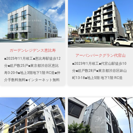
ガーデンレジデンス恵比寿
アーバンパークグラン代官山
■2025年11月竣工■恵比寿駅徒歩12
■2023年1月竣工■代官山駅徒歩10
分■総戸数25戸■東京都渋谷区恵比
分■総戸数28戸■東京都渋谷区鉢山
寿3-20-9■地上3階地下1階 RC造■仲
町13-18■地上5階 地下1階 RC造
介手数料無料■インターネット無料