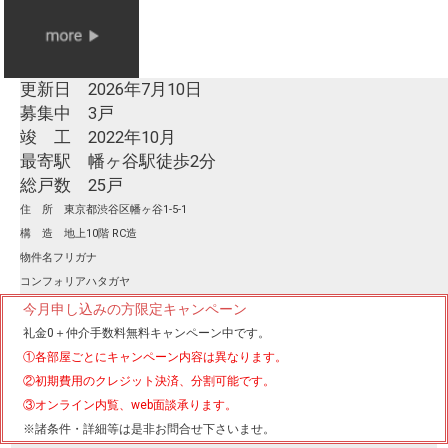
更新日 2026年7月10日
募集中 3戸
竣 工 2022年10月
最寄駅 幡ヶ谷駅徒歩2分
総戸数 25戸
住 所 東京都渋谷区幡ヶ谷1-5-1
構 造 地上10階 RC造
物件名フリガナ
コンフォリアハタガヤ
今月申し込みの方限定キャンペーン
礼金0
＋
仲介手数料無料
キャンペーン中です。
①各部屋ごとにキャンペーン内容は異なります。
②初期費用のクレジット決済、分割可能です。
③オンライン内覧、web面談承ります。
※諸条件・詳細等は是非お問合せ下さいませ。