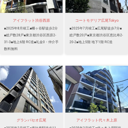
アイフラット渋谷西原
コートモデリア広尾Tokyo
■2025年8月竣工■幡ヶ谷駅徒歩2分
■2025年7月竣工■広尾駅徒歩7分■
■総戸数28戸■東京都渋谷区西原2-
総戸数20戸■東京都渋谷区恵比寿2-
31-3■地上6階 RC造■礼金0・仲介手
20-2■地上5階 地下1階 RC造
数料無料
グランパセオ広尾
アイフラット代々木上原
■2025年2月竣工■恵比寿駅徒歩11
■2025年2月竣工■代々木上原駅徒