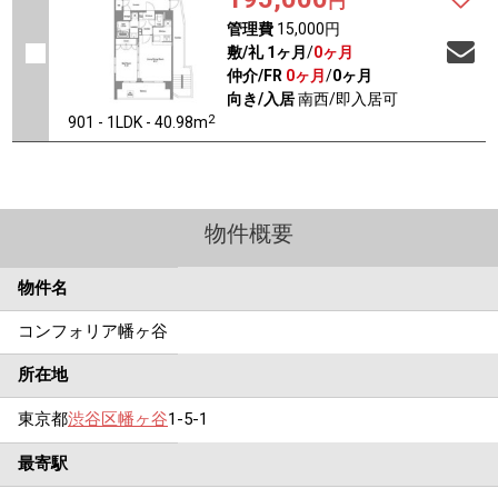
円
管理費
15,000円
敷/礼
1ヶ月
/
0ヶ月
仲介/FR
0ヶ月
/
0ヶ月
向き/入居
南西/即入居可
2
901 - 1LDK - 40.98m
物件概要
物件名
コンフォリア幡ヶ谷
所在地
東京都
渋谷区
幡ヶ谷
1-5-1
最寄駅