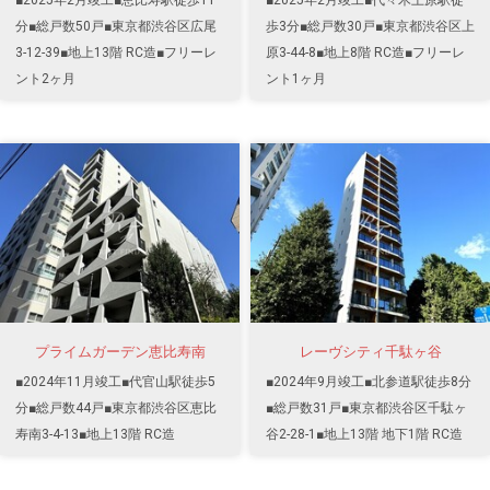
分■総戸数50戸■東京都渋谷区広尾
歩3分■総戸数30戸■東京都渋谷区上
3-12-39■地上13階 RC造■フリーレ
原3-44-8■地上8階 RC造■フリーレ
ント2ヶ月
ント1ヶ月
プライムガーデン恵比寿南
レーヴシティ千駄ヶ谷
■2024年11月竣工■代官山駅徒歩5
■2024年9月竣工■北参道駅徒歩8分
分■総戸数44戸■東京都渋谷区恵比
■総戸数31戸■東京都渋谷区千駄ヶ
寿南3-4-13■地上13階 RC造
谷2-28-1■地上13階 地下1階 RC造