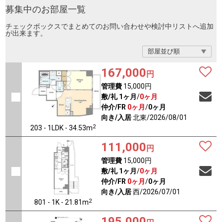
募集中のお部屋一覧
チェックボックスでまとめてのお問い合わせや検討中リストへ追加
が出来ます。
167,000
円
管理費
15,000円
敷/礼
1ヶ月
/
0ヶ月
仲介/FR
0ヶ月
/
0ヶ月
向き/入居
北東/2026/08/01
2
203 - 1LDK - 34.53m
111,000
円
管理費
15,000円
敷/礼
1ヶ月
/
0ヶ月
仲介/FR
0ヶ月
/
0ヶ月
向き/入居
西/2026/07/01
2
801 - 1K - 21.81m
195,000