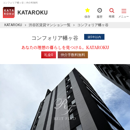
コンフォリア幡ヶ谷｜仲介料無料
検索
保存
履歴
メニュー
KATAROKU
渋谷区賃貸マンション一覧
コンフォリア幡ヶ谷
コンフォリア幡ヶ谷
築5年以内
あなたの理想の暮らしを見つける。KATAROKU
礼金0
仲介手数料無料