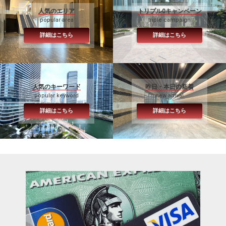
人気のエリア
トリプル0キャンペーン
popular area
triple campaign
詳細はこちら
詳細はこちら
人気のキーワード
昨日・本日の新着
popular keyword
new arrival
詳細はこちら
詳細はこちら