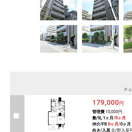
チェ
179,000
円
管理費
10,000円
敷/礼
1ヶ月
/
0ヶ月
仲介/FR
0ヶ月
/
0ヶ月
向き/入居
北/即入居