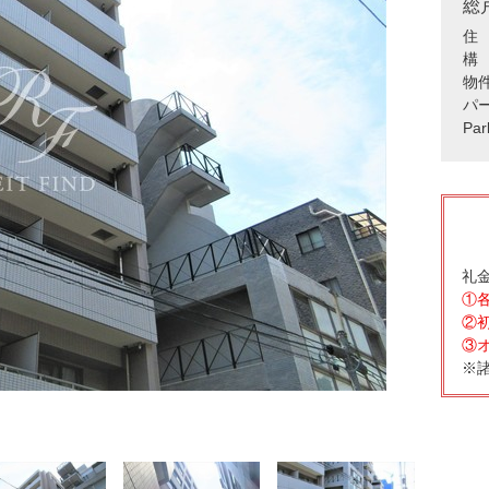
総
住
構 
物
パ
Pa
礼金
①
②
③
※