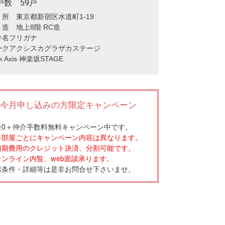
戸数 59戸
 所 東京都新宿区水道町1-19
造 地上8階 RC造
件名フリガナ
ークアクシスカグラザカステージ
rk Axis 神楽坂STAGE
今月申し込みの方限定キャンペーン
0
＋
仲介手数料無料
キャンペーン中です。
各部屋ごとにキャンペーン内容は異なります。
初期費用のクレジット決済、分割可能です。
オンライン内覧、web面談承ります。
諸条件・詳細等は是非お問合せ下さいませ。