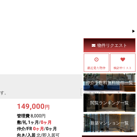
物件リクエスト
最近見た物件
検討中リスト
仲介手数料無料物件一覧
す。
閲覧ランキング一覧
149,000
円
管理費
8,000円
敷/礼
1ヶ月
/
0ヶ月
新築マンション一覧
仲介/FR
0ヶ月
/
0ヶ月
向き/入居
北/即入居可