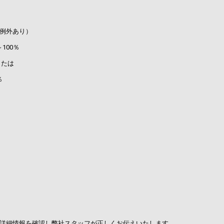
例外あり）
00％
たは
％
詳細情報を確認し弊社スタッフが正しくお伝えいたします。