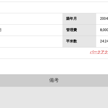
築年月
200
円
管理費
8,00
平米数
24.2
パークアク
備考