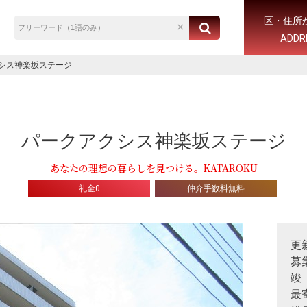
区・住所
ADDR
シス神楽坂ステージ
パークアクシス神楽坂ステージ
あなたの理想の暮らしを見つける。KATAROKU
礼金0
仲介手数料無料
更
募
竣
最