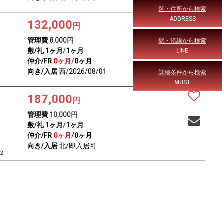
区・住所から検索
ADDRESS
132,000
円
管理費
8,000円
駅・沿線から検索
敷/礼
1ヶ月
/
1ヶ月
LINE
仲介/FR
0ヶ月
/
0ヶ月
向き/入居
西/2026/08/01
詳細条件から検索
MUST
187,000
円
管理費
10,000円
敷/礼
1ヶ月
/
1ヶ月
仲介/FR
0ヶ月
/
0ヶ月
向き/入居
北/即入居可
2