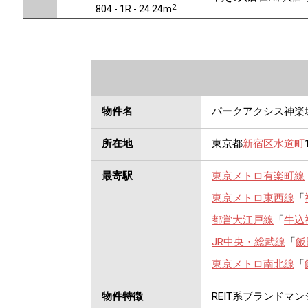
2
804 - 1R - 24.24m
物件名
パークアクシス神楽
所在地
東京都
新宿区
水道町
最寄駅
東京メトロ有楽町線
東京メトロ東西線
「
都営大江戸線
「
牛込
JR中央・総武線
「
飯
東京メトロ南北線
「
物件特徴
REIT系ブランドマ