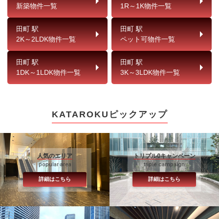
新築物件一覧
1R～1K物件一覧
田町 駅
田町 駅
2K～2LDK物件一覧
ペット可物件一覧
田町 駅
田町 駅
1DK～1LDK物件一覧
3K～3LDK物件一覧
KATAROKUピックアップ
人気のエリア
トリプル0キャンペーン
popular area
triple campaign
詳細はこちら
詳細はこちら