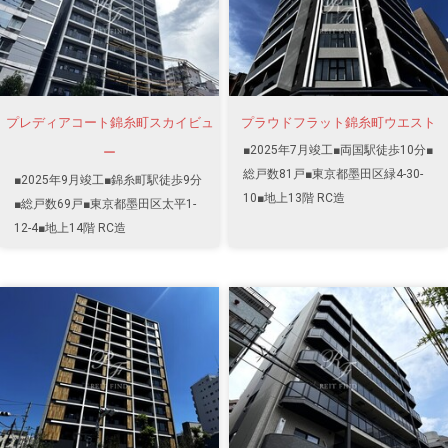
プレディアコート錦糸町スカイビュ
プラウドフラット錦糸町ウエスト
■2025年7月竣工■両国駅徒歩10分■
ー
総戸数81戸■東京都墨田区緑4-30-
■2025年9月竣工■錦糸町駅徒歩9分
10■地上13階 RC造
■総戸数69戸■東京都墨田区太平1-
12-4■地上14階 RC造