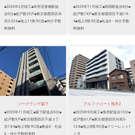
■2026年2月竣工■本所吾妻橋駅徒
■2025年11月竣工■両国駅徒歩8分■
歩5分■総戸数29戸■東京都墨田区本
総戸数74戸■東京都墨田区千歳1-9-
所3-23-6■地上11階 RC造■仲介手数
4■地上9階 RC造■礼金0・仲介手数
料無料
料無料
ジーグランデ森下
アルファコート曳舟2
■2025年11月竣工■森下駅徒歩5分■
■2025年9月竣工■曳舟駅徒歩10分■
総戸数9戸■東京都墨田区千歳３丁
総戸数61戸■東京都墨田区向島5-
目14-4■地上9階 RC造■敷金0・礼金
12-8■地上8階 RC造■フリーレント1
0・仲介手数料無料
ヶ月