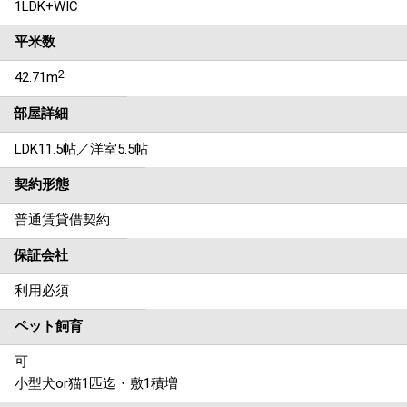
1LDK+WIC
平米数
2
42.71m
部屋詳細
LDK11.5帖／洋室5.5帖
契約形態
普通賃貸借契約
保証会社
利用必須
ペット飼育
可
小型犬or猫1匹迄・敷1積増