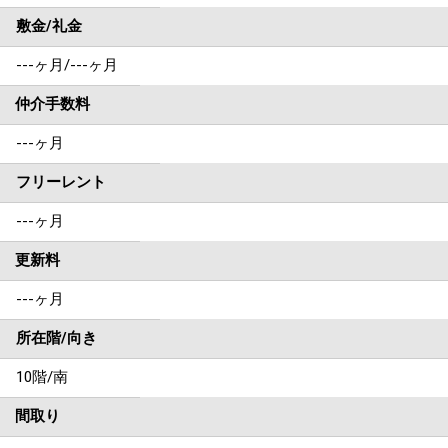
敷金/礼金
---ヶ月
/
---ヶ月
仲介手数料
---ヶ月
フリーレント
---ヶ月
更新料
---ヶ月
所在階/向き
10階/南
間取り