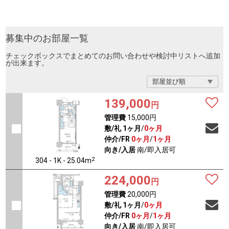
募集中のお部屋一覧
チェックボックスでまとめてのお問い合わせや検討中リストへ追加
が出来ます。
139,000
円
管理費
15,000円
敷/礼
1ヶ月
/
0ヶ月
仲介/FR
0ヶ月
/
1ヶ月
向き/入居
南/即入居可
2
304 - 1K - 25.04m
224,000
円
管理費
20,000円
敷/礼
1ヶ月
/
0ヶ月
仲介/FR
0ヶ月
/
1ヶ月
向き/入居
南/即入居可