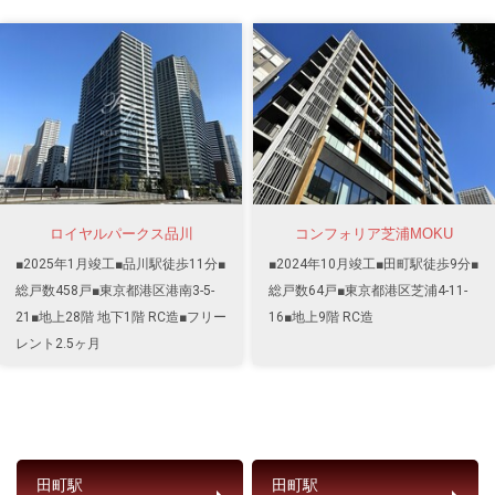
ロイヤルパークス品川
コンフォリア芝浦MOKU
■2025年1月竣工■品川駅徒歩11分■
■2024年10月竣工■田町駅徒歩9分■
総戸数458戸■東京都港区港南3-5-
総戸数64戸■東京都港区芝浦4-11-
21■地上28階 地下1階 RC造■フリー
16■地上9階 RC造
レント2.5ヶ月
田町駅
田町駅