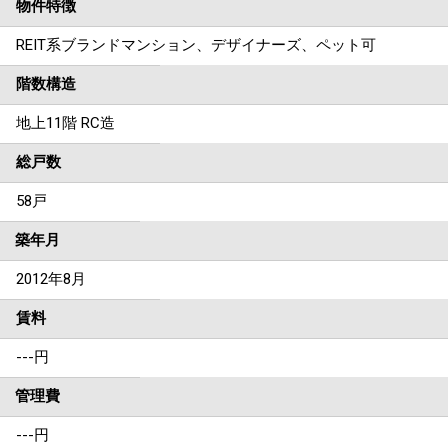
物件特徴
REIT系ブランドマンション、デザイナーズ、ペット可
階数構造
地上11階 RC造
総戸数
58戸
築年月
2012年8月
賃料
---
円
管理費
---円