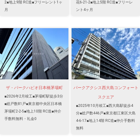
2■地上9階 RC造■フリーレント1ヶ
花6-21-2■地上5階 RC造■フリーレ
月
ント4ヶ月
ザ・パークハビオ日本橋茅場町
パークアクシス西大島コンフォート
■2026年2月竣工■茅場町駅徒歩3分
スクエア
■総戸数81戸■東京都中央区日本橋
■2025年10月竣工■西大島駅徒歩4
茅場町2-2-5■地上10階 RC造■仲介
分■総戸数446戸■東京都江東区大島
手数料無料・礼金0
4-6-17■地上14階 RC造■仲介手数料
無料