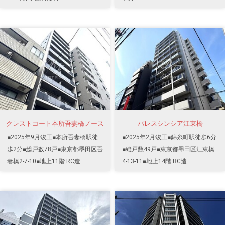
クレストコート本所吾妻橋ノース
パレスシンシア江東橋
■2025年9月竣工■本所吾妻橋駅徒
■2025年2月竣工■錦糸町駅徒歩6分
歩2分■総戸数78戸■東京都墨田区吾
■総戸数49戸■東京都墨田区江東橋
妻橋2-7-10■地上11階 RC造
4-13-11■地上14階 RC造