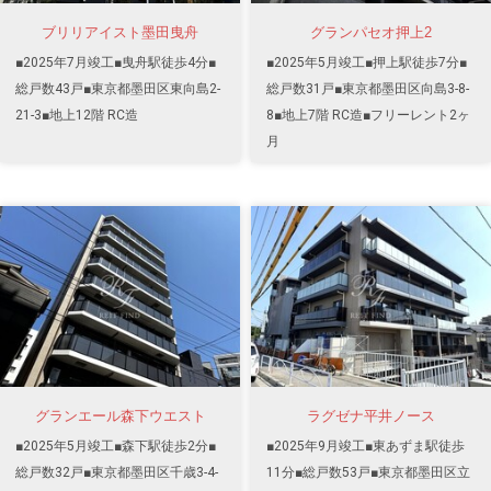
ブリリアイスト墨田曳舟
グランパセオ押上2
■2025年7月竣工■曳舟駅徒歩4分■
■2025年5月竣工■押上駅徒歩7分■
総戸数43戸■東京都墨田区東向島2-
総戸数31戸■東京都墨田区向島3-8-
21-3■地上12階 RC造
8■地上7階 RC造■フリーレント2ヶ
月
グランエール森下ウエスト
ラグゼナ平井ノース
■2025年5月竣工■森下駅徒歩2分■
■2025年9月竣工■東あずま駅徒歩
総戸数32戸■東京都墨田区千歳3-4-
11分■総戸数53戸■東京都墨田区立