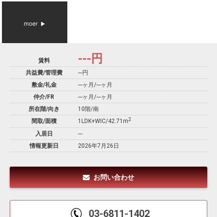
---
円
賃料
共益費/管理費
---円
敷金/礼金
---ヶ月
/
---ヶ月
仲介/FR
---ヶ月
/
---ヶ月
所在階/向き
10階/南
2
間取/面積
1LDK+WIC/42.71m
入居日
---
情報更新日
2026年7月26日
お問い合わせ
03-6811-1402