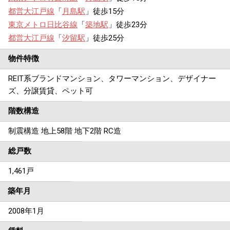
都営大江戸線
「
月島駅
」徒歩15分
東京メトロ日比谷線
「
築地駅
」徒歩23分
都営大江戸線
「
汐留駅
」徒歩25分
物件特徴
REIT系ブランドマンション、タワーマンション、デザイナー
ズ、分譲賃貸、ペット可
階数構造
制震構造 地上58階 地下2階 RC造
総戸数
1,461戸
築年月
2008年1月