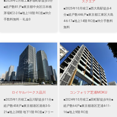
■2026年2月竣工■茅場町駅徒歩3分
スクエア
■総戸数81戸■東京都中央区日本橋
■2025年10月竣工■西大島駅徒歩4
茅場町2-2-5■地上10階 RC造■仲介
分■総戸数446戸■東京都江東区大島
手数料無料・礼金0
4-6-17■地上14階 RC造■仲介手数料
無料
ロイヤルパークス品川
コンフォリア芝浦MOKU
■2025年1月竣工■品川駅徒歩11分■
■2024年10月竣工■田町駅徒歩9分■
総戸数458戸■東京都港区港南3-5-
総戸数64戸■東京都港区芝浦4-11-
21■地上28階 地下1階 RC造■フリー
16■地上9階 RC造