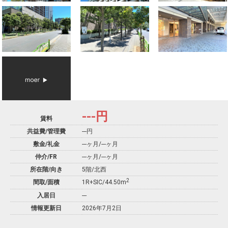
---
円
賃料
共益費/管理費
---円
敷金/礼金
---ヶ月
/
---ヶ月
仲介/FR
---ヶ月
/
---ヶ月
所在階/向き
5階/北西
2
間取/面積
1R+SIC/44.50m
入居日
---
情報更新日
2026年7月2日