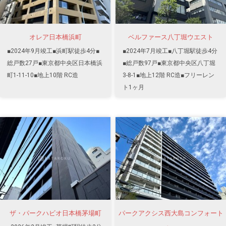
オレア日本橋浜町
ベルファース八丁堀ウエスト
■2024年9月竣工■浜町駅徒歩4分■
■2024年7月竣工■八丁堀駅徒歩4分
総戸数27戸■東京都中央区日本橋浜
■総戸数97戸■東京都中央区八丁堀
町1-11-10■地上10階 RC造
3-8-1■地上12階 RC造■フリーレン
ト1ヶ月
ザ・パークハビオ日本橋茅場町
パークアクシス西大島コンフォート