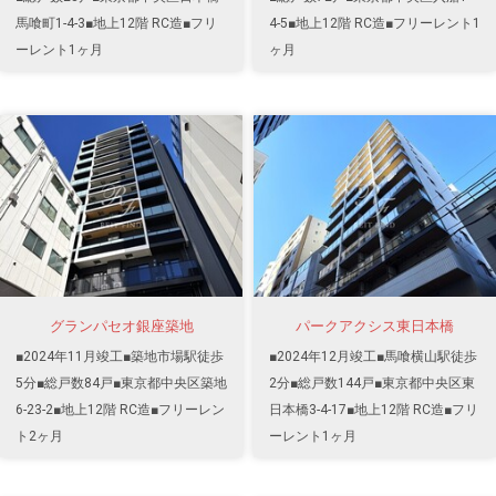
馬喰町1-4-3■地上12階 RC造■フリ
4-5■地上12階 RC造■フリーレント1
ーレント1ヶ月
ヶ月
グランパセオ銀座築地
パークアクシス東日本橋
■2024年11月竣工■築地市場駅徒歩
■2024年12月竣工■馬喰横山駅徒歩
5分■総戸数84戸■東京都中央区築地
2分■総戸数144戸■東京都中央区東
6-23-2■地上12階 RC造■フリーレン
日本橋3-4-17■地上12階 RC造■フリ
ト2ヶ月
ーレント1ヶ月