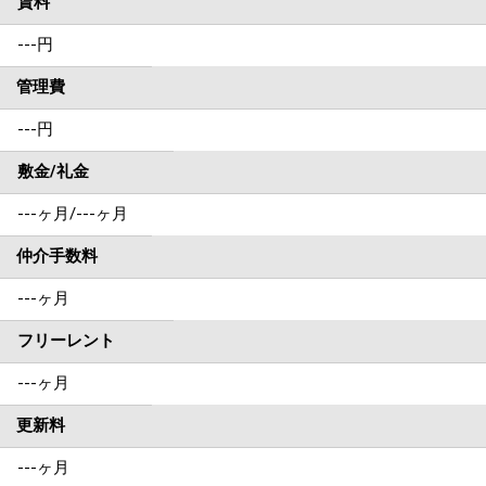
賃料
---
円
管理費
---円
敷金/礼金
---ヶ月
/
---ヶ月
仲介手数料
---ヶ月
フリーレント
---ヶ月
更新料
---ヶ月