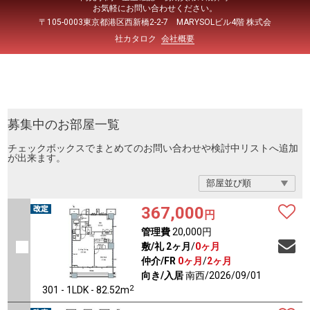
お気軽にお問い合わせください。
〒105-0003東京都港区西新橋2-2-7 MARYSOLビル4階 株式会
社カタロク
会社概要
募集中のお部屋一覧
チェックボックスでまとめてのお問い合わせや検討中リストへ追加
が出来ます。
367,000
円
管理費
20,000円
敷/礼
2ヶ月
/
0ヶ月
仲介/FR
0ヶ月
/
2ヶ月
向き/入居
南西/2026/09/01
2
301 - 1LDK - 82.52m