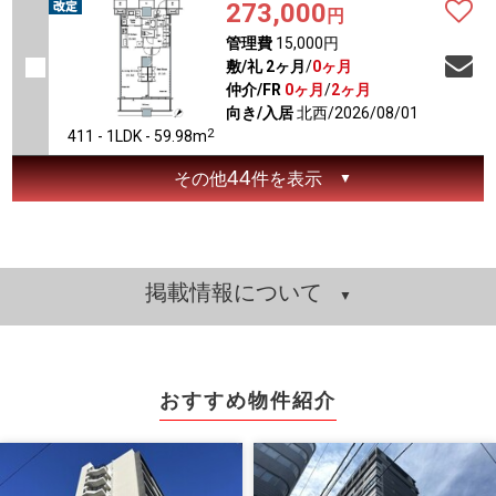
273,000
円
管理費
15,000円
敷/礼
2ヶ月
/
0ヶ月
仲介/FR
0ヶ月
/
2ヶ月
向き/入居
北西/2026/08/01
2
411 - 1LDK - 59.98m
44
その他
件を表示
掲載情報について
おすすめ物件紹介