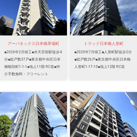
アーバネックス日本橋茅場町
トラッド日本橋人形町
■2026年2月竣工■水天宮前駅徒歩4
■2025年7月竣工■人形町駅徒歩2分
分■総戸数37戸■東京都中央区日本
■総戸数26戸■東京都中央区日本橋
橋蛎殻町1-1-1■地上11階 RC造■仲
人形町1-17-10■地上12階 RC造
介手数無料・フリーレント