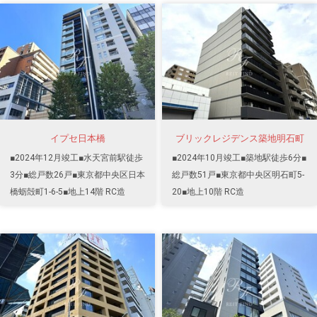
イプセ日本橋
ブリックレジデンス築地明石町
■2024年12月竣工■水天宮前駅徒歩
■2024年10月竣工■築地駅徒歩6分■
3分■総戸数26戸■東京都中央区日本
総戸数51戸■東京都中央区明石町5-
橋蛎殻町1-6-5■地上14階 RC造
20■地上10階 RC造