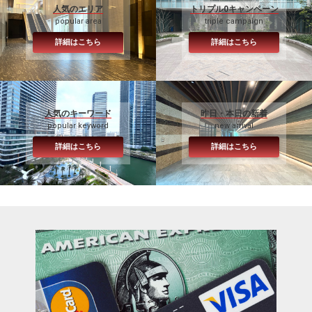
人気のエリア
トリプル0キャンペーン
popular area
triple campaign
詳細はこちら
詳細はこちら
人気のキーワード
昨日・本日の新着
popular keyword
new arrival
詳細はこちら
詳細はこちら