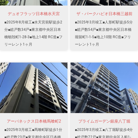
デュオフラッツ日本橋水天宮
ザ・パークハビオ日本橋三越前
■2025年8月竣工■水天宮前駅徒歩2
■2025年3月竣工■人形町駅徒歩5分
分■総戸数34戸■東京都中央区日本
■総戸数54戸■東京都中央区日本橋
橋蛎殻町1-28-3■地上14階 RC造■フ
堀留町1-1-5■地上10階 RC造■フリ
リーレント1ヶ月
ーレント1ヶ月
アーバネックス日本橋馬喰町2
プライムガーデン銀座八丁堀
■2025年3月竣工■馬喰町駅徒歩1分
■2025年3月竣工■八丁堀駅徒歩4分
■総戸数23戸■東京都中央区日本橋
■総戸数72戸■東京都中央区入船1-