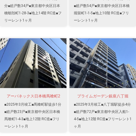
分■総戸数34戸■東京都中央区日本
■総戸数54戸■東京都中央区日本橋
橋蛎殻町1-28-3■地上14階 RC造■フ
堀留町1-1-5■地上10階 RC造■フリ
リーレント1ヶ月
ーレント1ヶ月
アーバネックス日本橋馬喰町2
プライムガーデン銀座八丁堀
■2025年3月竣工■馬喰町駅徒歩1分
■2025年3月竣工■八丁堀駅徒歩4分
■総戸数23戸■東京都中央区日本橋
■総戸数72戸■東京都中央区入船1-
馬喰町1-4-3■地上12階 RC造■フリ
4-5■地上12階 RC造■フリーレント1
ーレント1ヶ月
ヶ月