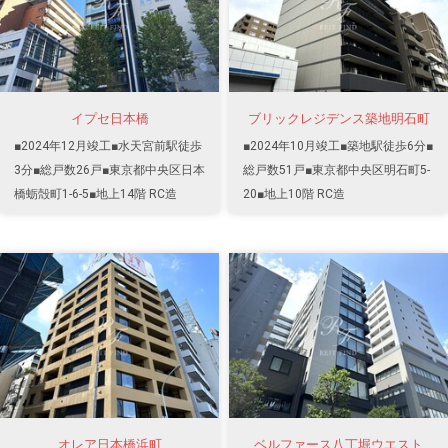
イプセ日本橋
ブリックレジデンス築地明石町
■2024年12月竣工■水天宮前駅徒歩
■2024年10月竣工■築地駅徒歩6分■
3分■総戸数26戸■東京都中央区日本
総戸数51戸■東京都中央区明石町5-
橋蛎殻町1-6-5■地上14階 RC造
20■地上10階 RC造
オレア日本橋浜町
ベルファース八丁堀ウエスト