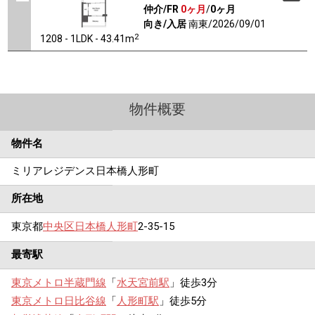
仲介/FR
0ヶ月
/
0ヶ月
向き/入居
南東/2026/09/01
2
1208 - 1LDK - 43.41m
物件概要
物件名
ミリアレジデンス日本橋人形町
所在地
東京都
中央区
日本橋人形町
2-35-15
最寄駅
東京メトロ半蔵門線
「
水天宮前駅
」徒歩3分
東京メトロ日比谷線
「
人形町駅
」徒歩5分