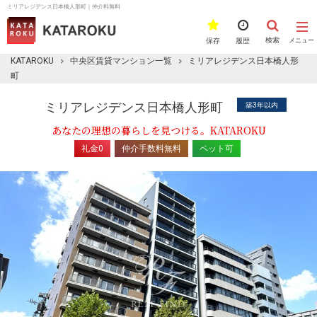
ミリアレジデンス日本橋人形町｜仲介料無料
検索
保存
履歴
メニュー
KATAROKU
中央区賃貸マンション一覧
ミリアレジデンス日本橋人形
町
ミリアレジデンス日本橋人形町
築3年以内
あなたの理想の暮らしを見つける。KATAROKU
礼金0
仲介手数料無料
ペット可