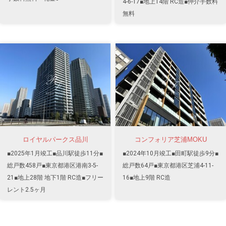
4-6-17■地上14階 RC造■仲介手数料
無料
ロイヤルパークス品川
コンフォリア芝浦MOKU
■2025年1月竣工■品川駅徒歩11分■
■2024年10月竣工■田町駅徒歩9分■
総戸数458戸■東京都港区港南3-5-
総戸数64戸■東京都港区芝浦4-11-
21■地上28階 地下1階 RC造■フリー
16■地上9階 RC造
レント2.5ヶ月