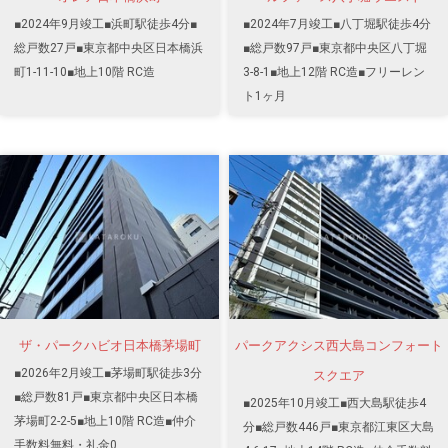
■2024年9月竣工■浜町駅徒歩4分■
■2024年7月竣工■八丁堀駅徒歩4分
総戸数27戸■東京都中央区日本橋浜
■総戸数97戸■東京都中央区八丁堀
町1-11-10■地上10階 RC造
3-8-1■地上12階 RC造■フリーレン
ト1ヶ月
ザ・パークハビオ日本橋茅場町
パークアクシス西大島コンフォート
■2026年2月竣工■茅場町駅徒歩3分
スクエア
■総戸数81戸■東京都中央区日本橋
■2025年10月竣工■西大島駅徒歩4
茅場町2-2-5■地上10階 RC造■仲介
分■総戸数446戸■東京都江東区大島
手数料無料・礼金0