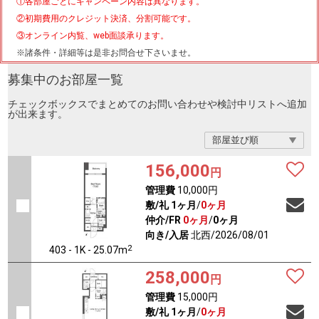
①各部屋ごとにキャンペーン内容は異なります。
②初期費用のクレジット決済、分割可能です。
③オンライン内覧、web面談承ります。
※諸条件・詳細等は是非お問合せ下さいませ。
募集中のお部屋一覧
チェックボックスでまとめてのお問い合わせや検討中リストへ追加
が出来ます。
156,000
円
管理費
10,000円
敷/礼
1ヶ月
/
0ヶ月
仲介/FR
0ヶ月
/
0ヶ月
向き/入居
北西/2026/08/01
2
403 - 1K - 25.07m
258,000
円
管理費
15,000円
敷/礼
1ヶ月
/
0ヶ月