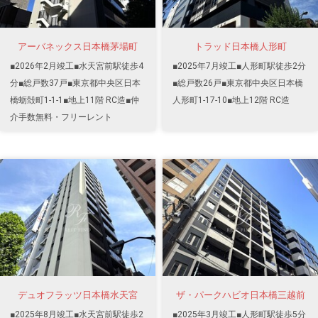
アーバネックス日本橋茅場町
トラッド日本橋人形町
■2026年2月竣工■水天宮前駅徒歩4
■2025年7月竣工■人形町駅徒歩2分
分■総戸数37戸■東京都中央区日本
■総戸数26戸■東京都中央区日本橋
橋蛎殻町1-1-1■地上11階 RC造■仲
人形町1-17-10■地上12階 RC造
介手数無料・フリーレント
デュオフラッツ日本橋水天宮
ザ・パークハビオ日本橋三越前
■2025年8月竣工■水天宮前駅徒歩2
■2025年3月竣工■人形町駅徒歩5分