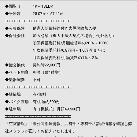
◆間取り 1K～1SLDK
◆平米数 25.07㎡～57.42㎡
□□□□□□□□□□□□□□□□□□□□□□□□□□□
◆火災保険 借家人賠償特約付き火災保険加入要
◆保証会社 加入必須（※大手法人契約の場合、例外あり）
初回保証委託料/月額総賃料の20％～100％
年次保証委託料/0.8万円～1.0万円 または
月次保証委託料/月額賃料の1％～2％
◆鍵交換代 契約時22,000円
◆ペット飼育 相談（敷1積増）
◆楽器演奏 不可
□□□□□□□□□□□□□□□□□□□□□□□□□□□
◆駐輪場 有/無料
◆バイク置場 有/月額5,500円
◆駐車場 有（機械式）月額49,500円
□□□□□□□□□□□□□□□□□□□□□□□□□□□
「空室情報」「未公開部屋情報」共有部・専有部の詳細情報を確認し弊
社スタッフが正しくお伝えいたします。