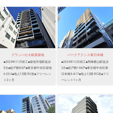
グランパセオ銀座築地
パークアクシス東日本橋
■2024年11月竣工■築地市場駅徒歩
■2024年12月竣工■馬喰横山駅徒歩
5分■総戸数84戸■東京都中央区築地
2分■総戸数144戸■東京都中央区東
6-23-2■地上12階 RC造■フリーレン
日本橋3-4-17■地上12階 RC造■フリ
ト2ヶ月
ーレント1ヶ月