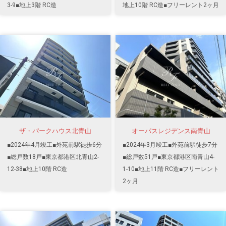
3-9■地上3階 RC造
地上10階 RC造■フリーレント2ヶ月
ザ・パークハウス北青山
オーパスレジデンス南青山
■2024年4月竣工■外苑前駅徒歩6分
■2024年3月竣工■外苑前駅徒歩7分
■総戸数18戸■東京都港区北青山2-
■総戸数51戸■東京都港区南青山4-
12-38■地上10階 RC造
1-10■地上11階 RC造■フリーレント
2ヶ月