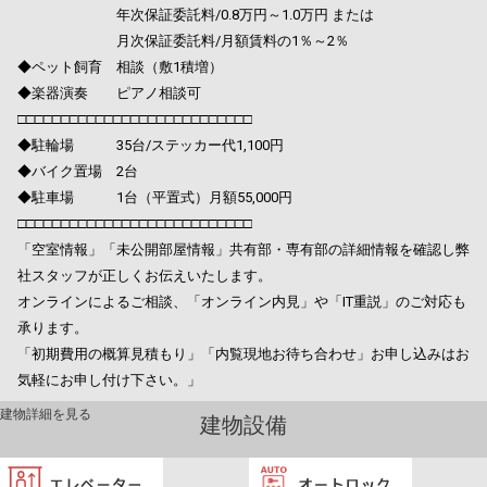
年次保証委託料/0.8万円～1.0万円 または
月次保証委託料/月額賃料の1％～2％
◆ペット飼育 相談（敷1積増）
◆楽器演奏 ピアノ相談可
□□□□□□□□□□□□□□□□□□□□□□□□□□□
◆駐輪場 35台/ステッカー代1,100円
◆バイク置場 2台
◆駐車場 1台（平置式）月額55,000円
□□□□□□□□□□□□□□□□□□□□□□□□□□□
「空室情報」「未公開部屋情報」共有部・専有部の詳細情報を確認し弊
社スタッフが正しくお伝えいたします。
オンラインによるご相談、「オンライン内見」や「IT重説」のご対応も
承ります。
「初期費用の概算見積もり」「内覧現地お待ち合わせ」お申し込みはお
気軽にお申し付け下さい。」
建物詳細を見る
建物設備