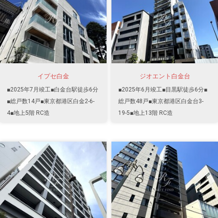
イプセ白金
ジオエント白金台
■2025年7月竣工■白金台駅徒歩6分
■2025年6月竣工■目黒駅徒歩6分■
■総戸数14戸■東京都港区白金2-6-
総戸数48戸■東京都港区白金台3-
4■地上5階 RC造
19-5■地上13階 RC造