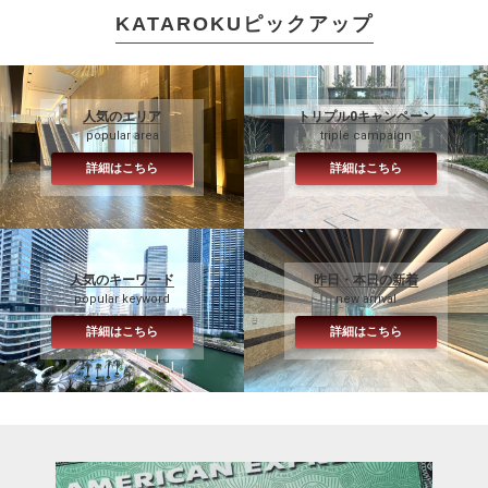
KATAROKUピックアップ
人気のエリア
トリプル0キャンペーン
popular area
triple campaign
詳細はこちら
詳細はこちら
人気のキーワード
昨日・本日の新着
popular keyword
new arrival
詳細はこちら
詳細はこちら