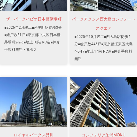
ザ・パークハビオ日本橋茅場町
パークアクシス西大島コンフォート
■2026年2月竣工■茅場町駅徒歩3分
スクエア
■総戸数81戸■東京都中央区日本橋
■2025年10月竣工■西大島駅徒歩4
茅場町2-2-5■地上10階 RC造■仲介
分■総戸数446戸■東京都江東区大島
手数料無料・礼金0
4-6-17■地上14階 RC造■仲介手数料
無料
ロイヤルパークス品川
コンフォリア芝浦MOKU