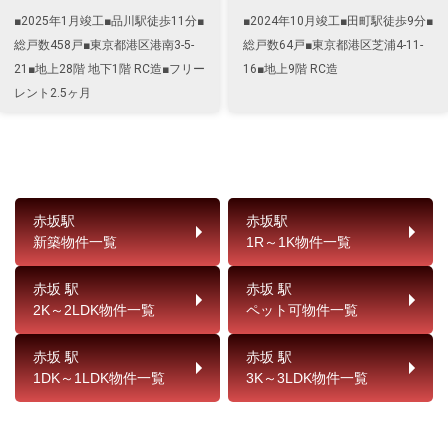
■2025年1月竣工■品川駅徒歩11分■
■2024年10月竣工■田町駅徒歩9分■
総戸数458戸■東京都港区港南3-5-
総戸数64戸■東京都港区芝浦4-11-
21■地上28階 地下1階 RC造■フリー
16■地上9階 RC造
レント2.5ヶ月
赤坂駅
赤坂駅
新築物件一覧
1R～1K物件一覧
赤坂 駅
赤坂 駅
2K～2LDK物件一覧
ペット可物件一覧
赤坂 駅
赤坂 駅
1DK～1LDK物件一覧
3K～3LDK物件一覧