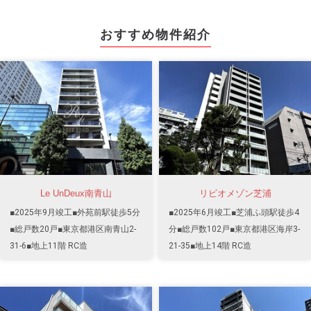
おすすめ物件紹介
Le UnDeux南青山
リビオメゾン芝浦
■2025年9月竣工■外苑前駅徒歩5分
■2025年6月竣工■芝浦ふ頭駅徒歩4
■総戸数20戸■東京都港区南青山2-
分■総戸数102戸■東京都港区海岸3-
31-6■地上11階 RC造
21-35■地上14階 RC造