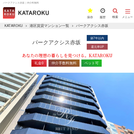
パークアクシス赤坂｜仲介料無料
検索
保存
履歴
メニュー
KATAROKU
港区賃貸マンション一覧
パークアクシス赤坂
築7年以内
パークアクシス赤坂
還元率UP
あなたの理想の暮らしを見つける。KATAROKU
礼金0
仲介手数料無料
ペット可