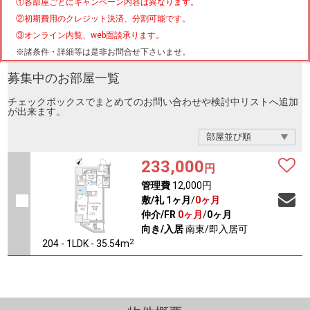
①各部屋ごとにキャンペーン内容は異なります。
②初期費用のクレジット決済、分割可能です。
③オンライン内覧、web面談承ります。
※諸条件・詳細等は是非お問合せ下さいませ。
募集中のお部屋一覧
チェックボックスでまとめてのお問い合わせや検討中リストへ追加
が出来ます。
233,000
円
管理費
12,000円
敷/礼
1ヶ月
/
0ヶ月
仲介/FR
0ヶ月
/
0ヶ月
向き/入居
南東/即入居可
2
204 - 1LDK - 35.54m