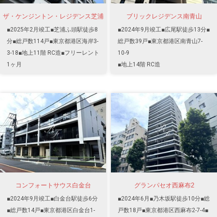
ザ・ケンジントン・レジデンス芝浦
ブリックレジデンス南青山
■2025年2月竣工■芝浦ふ頭駅徒歩8
■2024年9月竣工■広尾駅徒歩13分■
分■総戸数114戸■東京都港区海岸3-
総戸数39戸■東京都港区南青山7-
3-18■地上11階 RC造■フリーレント
10-9
1ヶ月
■地上14階 RC造
コンフォートサウス白金台
グランパセオ西麻布2
■2024年9月竣工■白金台駅徒歩6分
■2024年6月■乃木坂駅徒歩10分■総
■総戸数14戸■東京都港区白金台1-
戸数18戸■東京都港区西麻布2-7-4■