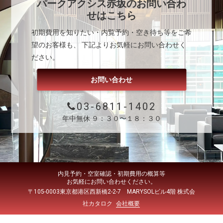
パークアクシス赤坂
のお問い合わ
せはこちら
初期費用を知りたい・内覧予約・空き待ち等をご希
望のお客様も、 下記よりお気軽にお問い合わせく
ださい。
お問い合わせ
03-6811-1402
年中無休 ９：３０〜１８：３０
内見予約・空室確認・初期費用の概算等
お気軽にお問い合わせください。
〒105-0003東京都港区西新橋2-2-7 MARYSOLビル4階 株式会
社カタロク
会社概要