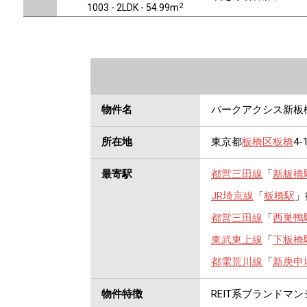
2
1003 - 2LDK - 54.99m
物件名
パークアクシス新板
所在地
東京都
板橋区
板橋
4-
最寄駅
都営三田線
「
新板橋
JR埼京線
「
板橋駅
」
都営三田線
「
西巣鴨
東武東上線
「
下板橋
都電荒川線
「
新庚申
物件特徴
REIT系ブランドマ