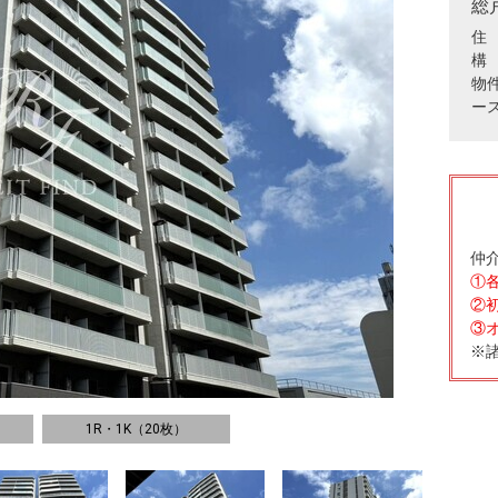
総
住 
構
物
ー
仲
①
②
③
※
1R・1K（20枚）