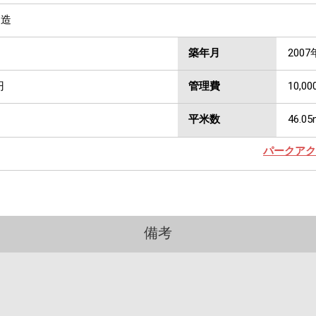
C造
築年月
2007
円
管理費
10,00
平米数
46.05
パークアク
備考