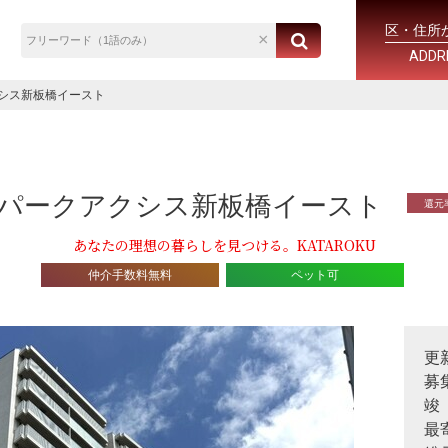
区・住所
ADDR
シス新板橋イースト
パークアクシス新板橋イースト
還元
あなたの理想の暮らしを見つける。KATAROKU
仲介手数料無料
ペット可
更
募
竣
最