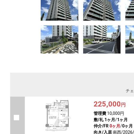
チェ
225,000
円
管理費
10,000円
敷/礼
1ヶ月
/
1ヶ月
仲介/FR
0ヶ月
/
0ヶ月
向き/入居
南西/2026/