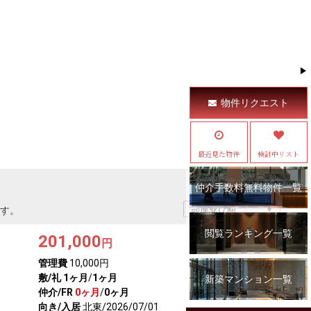
物件リクエスト
最近見た物件
検討中リスト
仲介手数料無料物件一覧
す。
閲覧ランキング一覧
201,000
円
管理費
10,000円
敷/礼
1ヶ月
/
1ヶ月
新築マンション一覧
仲介/FR
0ヶ月
/
0ヶ月
向き/入居
北東/2026/07/01