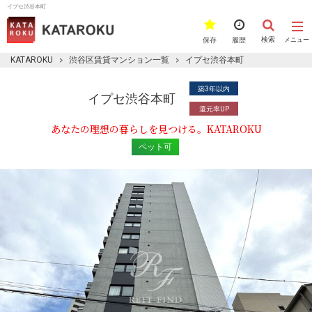
イプセ渋谷本町
検索
保存
履歴
メニュー
KATAROKU
渋谷区賃貸マンション一覧
イプセ渋谷本町
築3年以内
イプセ渋谷本町
還元率UP
あなたの理想の暮らしを見つける。KATAROKU
ペット可