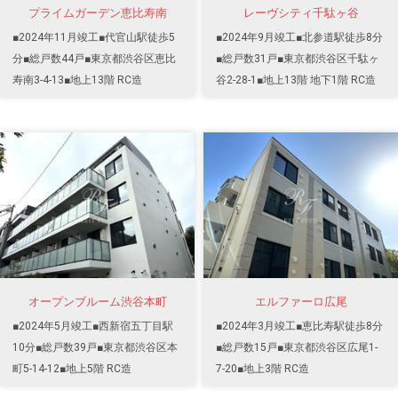
プライムガーデン恵比寿南
レーヴシティ千駄ヶ谷
■2024年11月竣工■代官山駅徒歩5
■2024年9月竣工■北参道駅徒歩8分
分■総戸数44戸■東京都渋谷区恵比
■総戸数31戸■東京都渋谷区千駄ヶ
寿南3-4-13■地上13階 RC造
谷2-28-1■地上13階 地下1階 RC造
オープンブルーム渋谷本町
エルファーロ広尾
■2024年5月竣工■西新宿五丁目駅
■2024年3月竣工■恵比寿駅徒歩8分
10分■総戸数39戸■東京都渋谷区本
■総戸数15戸■東京都渋谷区広尾1-
町5-14-12■地上5階 RC造
7-20■地上3階 RC造