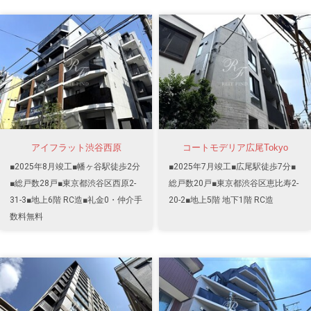
アイフラット渋谷西原
コートモデリア広尾Tokyo
■2025年8月竣工■幡ヶ谷駅徒歩2分
■2025年7月竣工■広尾駅徒歩7分■
■総戸数28戸■東京都渋谷区西原2-
総戸数20戸■東京都渋谷区恵比寿2-
31-3■地上6階 RC造■礼金0・仲介手
20-2■地上5階 地下1階 RC造
数料無料