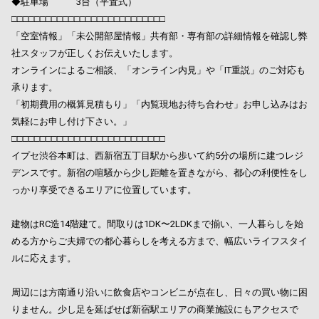
◆駐車場 3台（平置式）
□□□□□□□□□□□□□□□□□□□□□□□□□□□
「空室情報」「未公開部屋情報」共有部・専有部の詳細情報を確認し弊
社スタッフが正しくお伝えいたします。
オンラインによるご相談、「オンライン内見」や「IT重説」のご対応も
承ります。
「初期費用の概算見積もり」「内覧現地お待ち合わせ」お申し込みはお
気軽にお申し付け下さい。」
□□□□□□□□□□□□□□□□□□□□□□□□□□□
イプセ渋谷本町は、西新宿五丁目駅から歩いて約5分の場所に建つレジ
デンスです。新宿の喧騒から少し距離を置きながら、都心の利便性をし
っかり享受できるエリアに位置しています。
建物はRC造14階建て。間取りは1DK〜2LDKまで揃い、一人暮らしを始
める方からご夫婦での都心暮らしを考える方まで、幅広いライフスタイ
ルに応えます。
周辺には方南通り沿いに飲食店やコンビニが点在し、日々の買い物に困
りません。少し足を延ばせば新宿駅エリアの商業施設にもアクセスで