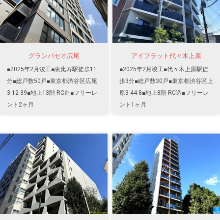
グランパセオ広尾
アイフラット代々木上原
■2025年2月竣工■恵比寿駅徒歩11
■2025年2月竣工■代々木上原駅徒
分■総戸数50戸■東京都渋谷区広尾
歩3分■総戸数30戸■東京都渋谷区上
3-12-39■地上13階 RC造■フリーレ
原3-44-8■地上8階 RC造■フリーレ
ント2ヶ月
ント1ヶ月