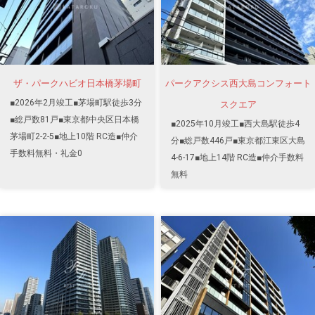
ザ・パークハビオ日本橋茅場町
パークアクシス西大島コンフォート
■2026年2月竣工■茅場町駅徒歩3分
スクエア
■総戸数81戸■東京都中央区日本橋
■2025年10月竣工■西大島駅徒歩4
茅場町2-2-5■地上10階 RC造■仲介
分■総戸数446戸■東京都江東区大島
手数料無料・礼金0
4-6-17■地上14階 RC造■仲介手数料
無料