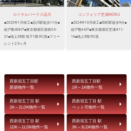
ロイヤルパークス品川
コンフォリア芝浦MOKU
■2025年1月竣工■品川駅徒歩11分■
■2024年10月竣工■田町駅徒歩9分■
総戸数458戸■東京都港区港南3-5-
総戸数64戸■東京都港区芝浦4-11-
21■地上28階 地下1階 RC造■フリー
16■地上9階 RC造
レント2.5ヶ月
西新宿五丁目駅
西新宿五丁目駅
新築物件一覧
1R～1K物件一覧
西新宿五丁目 駅
西新宿五丁目 駅
2K～2LDK物件一覧
ペット可物件一覧
西新宿五丁目 駅
西新宿五丁目 駅
1DK～1LDK物件一覧
3K～3LDK物件一覧