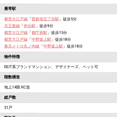
最寄駅
都営大江戸線
「
西新宿五丁目駅
」徒歩5分
京王新線
「
初台駅
」徒歩9分
都営大江戸線
「
都庁前駅
」徒歩15分
都営大江戸線
「
中野坂上駅
」徒歩18分
東京メトロ丸ノ内線
「
中野坂上駅
」徒歩18分
物件特徴
REIT系ブランドマンション、デザイナーズ、ペット可
階数構造
地上14階 RC造
総戸数
31戸