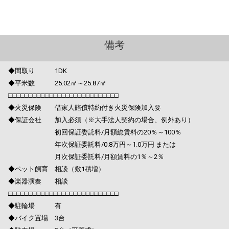
備考
◆間取り 1DK
◆平米数 25.02㎡～25.87㎡
□□□□□□□□□□□□□□□□□□□□□□□□□□□
◆火災保険 借家人賠償特約付き火災保険加入要
◆保証会社 加入必須（※大手法人契約の場合、例外あり）
初回保証委託料/月額総賃料の20％～100％
年次保証委託料/0.8万円～1.0万円 または
月次保証委託料/月額賃料の1％～2％
◆ペット飼育 相談（敷1積増）
◆楽器演奏 相談
□□□□□□□□□□□□□□□□□□□□□□□□□□□
◆駐輪場 有
◆バイク置場 3台