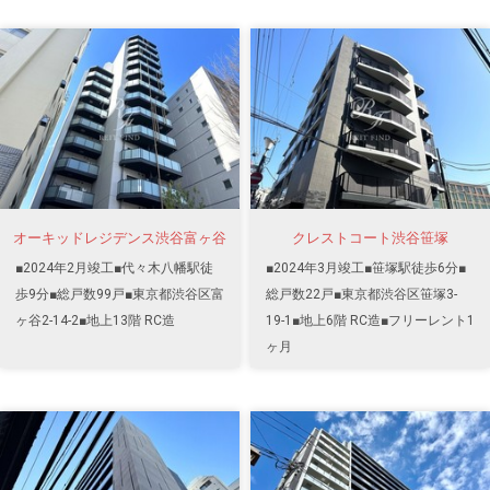
オーキッドレジデンス渋谷富ヶ谷
クレストコート渋谷笹塚
■2024年2月竣工■代々木八幡駅徒
■2024年3月竣工■笹塚駅徒歩6分■
歩9分■総戸数99戸■東京都渋谷区富
総戸数22戸■東京都渋谷区笹塚3-
ヶ谷2-14-2■地上13階 RC造
19-1■地上6階 RC造■フリーレント1
ヶ月