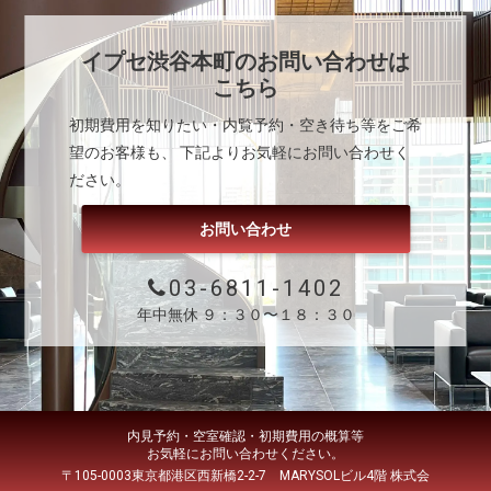
イプセ渋谷本町
のお問い合わせは
こちら
初期費用を知りたい・内覧予約・空き待ち等をご希
望のお客様も、 下記よりお気軽にお問い合わせく
ださい。
お問い合わせ
03-6811-1402
年中無休 ９：３０〜１８：３０
内見予約・空室確認・初期費用の概算等
お気軽にお問い合わせください。
〒105-0003東京都港区西新橋2-2-7 MARYSOLビル4階 株式会