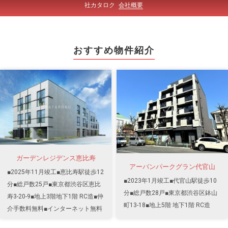
社カタロク
会社概要
おすすめ物件紹介
ガーデンレジデンス恵比寿
アーバンパークグラン代官山
■2025年11月竣工■恵比寿駅徒歩12
■2023年1月竣工■代官山駅徒歩10
分■総戸数25戸■東京都渋谷区恵比
分■総戸数28戸■東京都渋谷区鉢山
寿3-20-9■地上3階地下1階 RC造■仲
町13-18■地上5階 地下1階 RC造
介手数料無料■インターネット無料