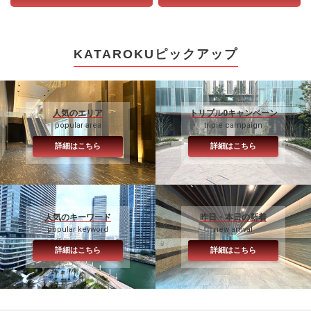
KATAROKUピックアップ
人気のエリア
トリプル0キャンペーン
popular area
triple campaign
詳細はこちら
詳細はこちら
人気のキーワード
昨日・本日の新着
popular keyword
new arrival
詳細はこちら
詳細はこちら