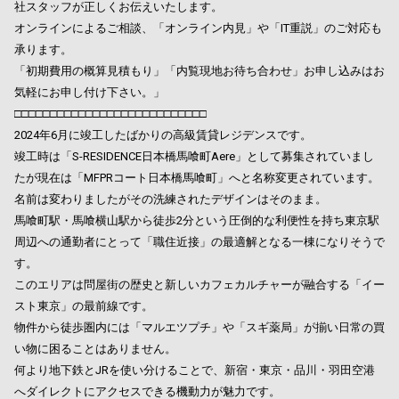
社スタッフが正しくお伝えいたします。
オンラインによるご相談、「オンライン内見」や「IT重説」のご対応も
承ります。
「初期費用の概算見積もり」「内覧現地お待ち合わせ」お申し込みはお
気軽にお申し付け下さい。」
□□□□□□□□□□□□□□□□□□□□□□□□□□□
2024年6月に竣工したばかりの高級賃貸レジデンスです。
竣工時は「S-RESIDENCE日本橋馬喰町Aere」として募集されていまし
たが現在は「MFPRコート日本橋馬喰町」へと名称変更されています。
名前は変わりましたがその洗練されたデザインはそのまま。
馬喰町駅・馬喰横山駅から徒歩2分という圧倒的な利便性を持ち東京駅
周辺への通勤者にとって「職住近接」の最適解となる一棟になりそうで
す。
このエリアは問屋街の歴史と新しいカフェカルチャーが融合する「イー
スト東京」の最前線です。
物件から徒歩圏内には「マルエツプチ」や「スギ薬局」が揃い日常の買
い物に困ることはありません。
何より地下鉄とJRを使い分けることで、新宿・東京・品川・羽田空港
へダイレクトにアクセスできる機動力が魅力です。