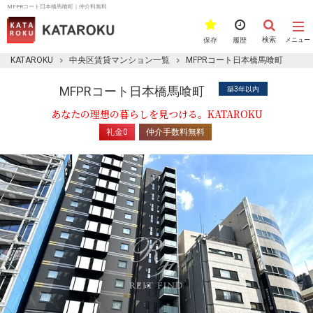
MFPRコート日本橋馬喰町｜仲介料無料
検索
保存
履歴
メニュー
KATAROKU
中央区賃貸マンション一覧
MFPRコート日本橋馬喰町
MFPRコート日本橋馬喰町
築3年以内
あなたの理想の暮らしを見つける。KATAROKU
礼金0
仲介手数料無料