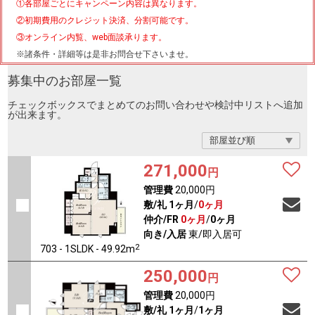
①各部屋ごとにキャンペーン内容は異なります。
②初期費用のクレジット決済、分割可能です。
③オンライン内覧、web面談承ります。
※諸条件・詳細等は是非お問合せ下さいませ。
募集中のお部屋一覧
チェックボックスでまとめてのお問い合わせや検討中リストへ追加
が出来ます。
271,000
円
管理費
20,000円
敷/礼
1ヶ月
/
0ヶ月
仲介/FR
0ヶ月
/
0ヶ月
向き/入居
東/即入居可
2
703 - 1SLDK - 49.92m
250,000
円
管理費
20,000円
敷/礼
1ヶ月
/
1ヶ月