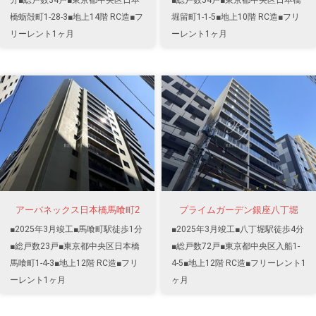
橋蛎殻町1-28-3■地上14階 RC造■フ
堀留町1-1-5■地上10階 RC造■フリ
リーレント1ヶ月
ーレント1ヶ月
アーバネックス日本橋馬喰町2
プライムガーデン銀座八丁堀
■2025年3月竣工■馬喰町駅徒歩1分
■2025年3月竣工■八丁堀駅徒歩4分
■総戸数23戸■東京都中央区日本橋
■総戸数72戸■東京都中央区入船1-
馬喰町1-4-3■地上12階 RC造■フリ
4-5■地上12階 RC造■フリーレント1
ーレント1ヶ月
ヶ月