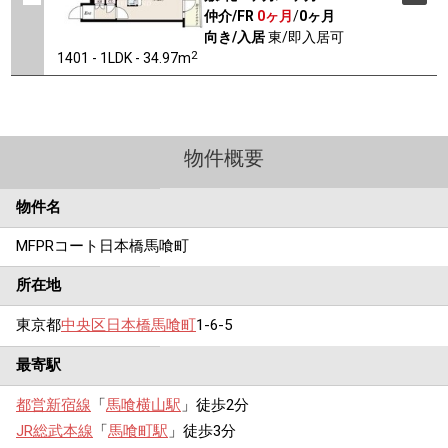
仲介/FR
0ヶ月
/
0ヶ月
向き/入居
東/即入居可
2
1401 - 1LDK - 34.97m
物件概要
物件名
MFPRコート日本橋馬喰町
所在地
東京都
中央区
日本橋馬喰町
1-6-5
最寄駅
都営新宿線
「
馬喰横山駅
」徒歩2分
JR総武本線
「
馬喰町駅
」徒歩3分