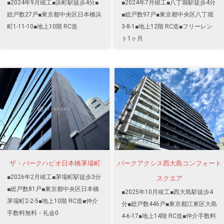
■2024年9月竣工■浜町駅徒歩4分■
■2024年7月竣工■八丁堀駅徒歩4分
総戸数27戸■東京都中央区日本橋浜
■総戸数97戸■東京都中央区八丁堀
町1-11-10■地上10階 RC造
3-8-1■地上12階 RC造■フリーレン
ト1ヶ月
ザ・パークハビオ日本橋茅場町
パークアクシス西大島コンフォート
■2026年2月竣工■茅場町駅徒歩3分
スクエア
■総戸数81戸■東京都中央区日本橋
■2025年10月竣工■西大島駅徒歩4
茅場町2-2-5■地上10階 RC造■仲介
分■総戸数446戸■東京都江東区大島
手数料無料・礼金0
4-6-17■地上14階 RC造■仲介手数料