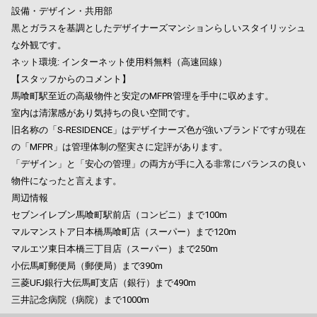
設備・デザイン・共用部
黒とガラスを基調としたデザイナーズマンションらしいスタイリッシュ
な外観です。
ネット環境: インターネット使用料無料（高速回線）
【スタッフからのコメント】
馬喰町駅至近の高級物件と安定のMFPR管理を手中に収めます。
室内は清潔感があり気持ちの良い空間です。
旧名称の「S-RESIDENCE」はデザイナーズ色が強いブランドですが現在
の「MFPR」は管理体制の堅実さに定評があります。
「デザイン」と「安心の管理」の両方が手に入る非常にバランスの良い
物件になったと言えます。
周辺情報
セブンイレブン馬喰町駅前店（コンビニ）まで100m
マルマンストア日本橋馬喰町店（スーパー）まで120m
マルエツ東日本橋三丁目店（スーパー）まで250m
小伝馬町郵便局（郵便局）まで390m
三菱UFJ銀行大伝馬町支店（銀行）まで490m
三井記念病院（病院）まで1000m