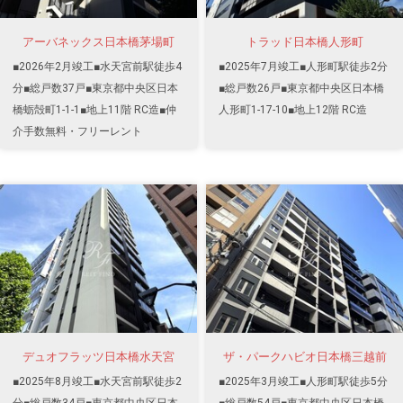
アーバネックス日本橋茅場町
トラッド日本橋人形町
■2026年2月竣工■水天宮前駅徒歩4
■2025年7月竣工■人形町駅徒歩2分
分■総戸数37戸■東京都中央区日本
■総戸数26戸■東京都中央区日本橋
橋蛎殻町1-1-1■地上11階 RC造■仲
人形町1-17-10■地上12階 RC造
介手数無料・フリーレント
デュオフラッツ日本橋水天宮
ザ・パークハビオ日本橋三越前
■2025年8月竣工■水天宮前駅徒歩2
■2025年3月竣工■人形町駅徒歩5分
分■総戸数34戸■東京都中央区日本
■総戸数54戸■東京都中央区日本橋