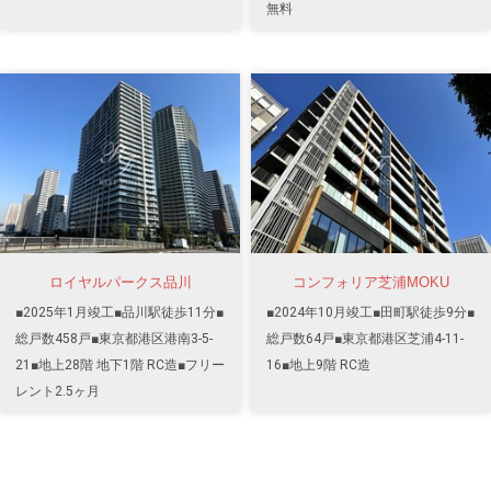
無料
ロイヤルパークス品川
コンフォリア芝浦MOKU
■2025年1月竣工■品川駅徒歩11分■
■2024年10月竣工■田町駅徒歩9分■
総戸数458戸■東京都港区港南3-5-
総戸数64戸■東京都港区芝浦4-11-
21■地上28階 地下1階 RC造■フリー
16■地上9階 RC造
レント2.5ヶ月