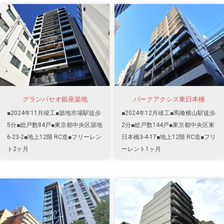
グランパセオ銀座築地
パークアクシス東日本橋
■2024年11月竣工■築地市場駅徒歩
■2024年12月竣工■馬喰横山駅徒歩
5分■総戸数84戸■東京都中央区築地
2分■総戸数144戸■東京都中央区東
6-23-2■地上12階 RC造■フリーレン
日本橋3-4-17■地上12階 RC造■フリ
ト2ヶ月
ーレント1ヶ月