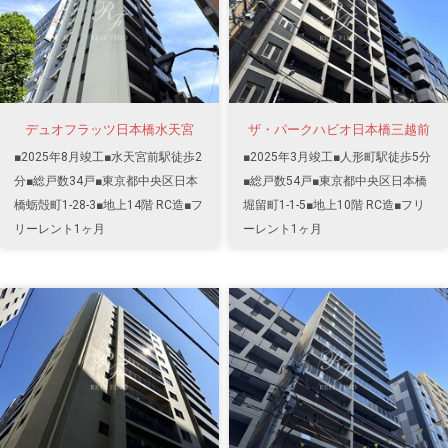
デュオフラッツ日本橋水天宮
ザ・パークハビオ日本橋三越前
■2025年8月竣工■水天宮前駅徒歩2
■2025年3月竣工■人形町駅徒歩5分
分■総戸数34戸■東京都中央区日本
■総戸数54戸■東京都中央区日本橋
橋蛎殻町1-28-3■地上14階 RC造■フ
堀留町1-1-5■地上10階 RC造■フリ
リーレント1ヶ月
ーレント1ヶ月