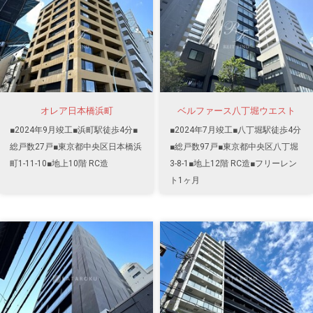
オレア日本橋浜町
ベルファース八丁堀ウエスト
■2024年9月竣工■浜町駅徒歩4分■
■2024年7月竣工■八丁堀駅徒歩4分
総戸数27戸■東京都中央区日本橋浜
■総戸数97戸■東京都中央区八丁堀
町1-11-10■地上10階 RC造
3-8-1■地上12階 RC造■フリーレン
ト1ヶ月