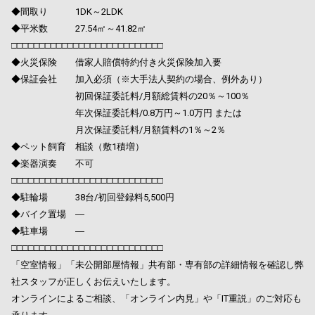
◆間取り 1DK～2LDK
◆平米数 27.54㎡～41.82㎡
□□□□□□□□□□□□□□□□□□□□□□□□□□□
◆火災保険 借家人賠償特約付き火災保険加入要
◆保証会社 加入必須（※大手法人契約の場合、例外あり）
初回保証委託料/月額総賃料の20％～100％
年次保証委託料/0.8万円～1.0万円 または
月次保証委託料/月額賃料の1％～2％
◆ペット飼育 相談（敷1積増）
◆楽器演奏 不可
□□□□□□□□□□□□□□□□□□□□□□□□□□□
◆駐輪場 38台/初回登録料5,500円
◆バイク置場 ―
◆駐車場 ―
□□□□□□□□□□□□□□□□□□□□□□□□□□□
「空室情報」「未公開部屋情報」共有部・専有部の詳細情報を確認し弊
社スタッフが正しくお伝えいたします。
オンラインによるご相談、「オンライン内見」や「IT重説」のご対応も