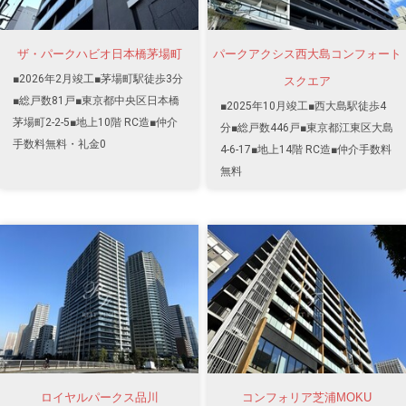
ザ・パークハビオ日本橋茅場町
パークアクシス西大島コンフォート
■2026年2月竣工■茅場町駅徒歩3分
スクエア
■総戸数81戸■東京都中央区日本橋
■2025年10月竣工■西大島駅徒歩4
茅場町2-2-5■地上10階 RC造■仲介
分■総戸数446戸■東京都江東区大島
手数料無料・礼金0
4-6-17■地上14階 RC造■仲介手数料
無料
ロイヤルパークス品川
コンフォリア芝浦MOKU