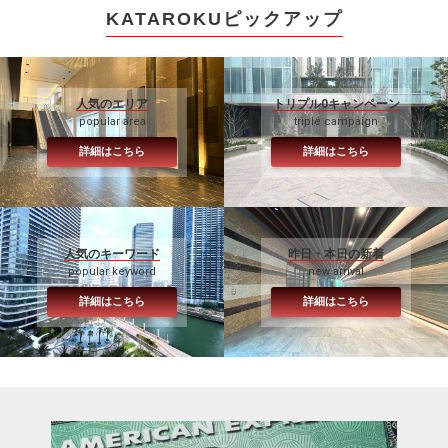
KATAROKUピックアップ
人気のエリア
トリプル0キャンペーン
popular area
triple campaign
詳細はこちら
詳細はこちら
人気のキーワード
昨日・本日の新着
popular keyword
new arrival
詳細はこちら
詳細はこちら