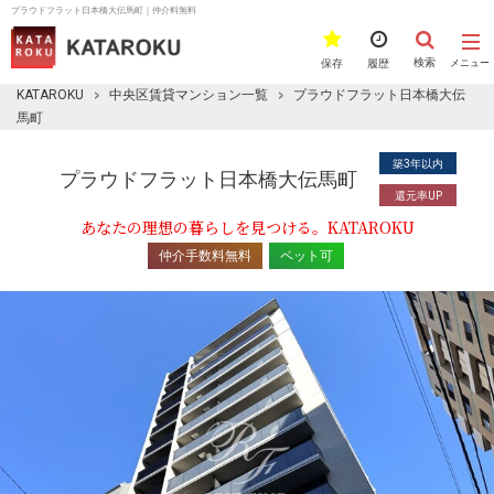
プラウドフラット日本橋大伝馬町｜仲介料無料
検索
保存
履歴
メニュー
KATAROKU
中央区賃貸マンション一覧
プラウドフラット日本橋大伝
馬町
築3年以内
プラウドフラット日本橋大伝馬町
還元率UP
あなたの理想の暮らしを見つける。KATAROKU
仲介手数料無料
ペット可