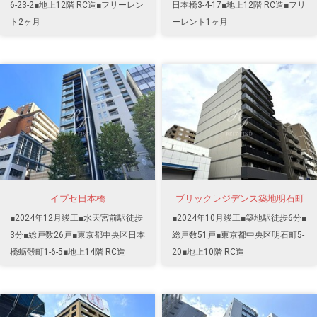
6-23-2■地上12階 RC造■フリーレン
日本橋3-4-17■地上12階 RC造■フリ
ト2ヶ月
ーレント1ヶ月
イプセ日本橋
ブリックレジデンス築地明石町
■2024年12月竣工■水天宮前駅徒歩
■2024年10月竣工■築地駅徒歩6分■
3分■総戸数26戸■東京都中央区日本
総戸数51戸■東京都中央区明石町5-
橋蛎殻町1-6-5■地上14階 RC造
20■地上10階 RC造