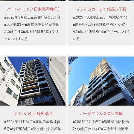
アーバネックス日本橋馬喰町2
プライムガーデン銀座八丁堀
■2025年3月竣工■馬喰町駅徒歩1分
■2025年3月竣工■八丁堀駅徒歩4分
■総戸数23戸■東京都中央区日本橋
■総戸数72戸■東京都中央区入船1-
馬喰町1-4-3■地上12階 RC造■フリ
4-5■地上12階 RC造■フリーレント1
ーレント1ヶ月
ヶ月
グランパセオ銀座築地
パークアクシス東日本橋
■2024年11月竣工■築地市場駅徒歩
■2024年12月竣工■馬喰横山駅徒歩
5分■総戸数84戸■東京都中央区築地
2分■総戸数144戸■東京都中央区東