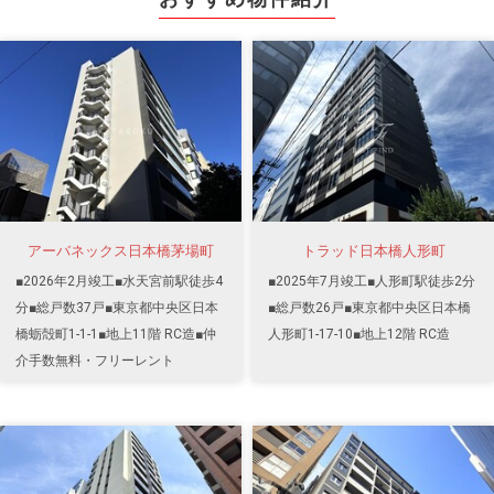
アーバネックス日本橋茅場町
トラッド日本橋人形町
■2026年2月竣工■水天宮前駅徒歩4
■2025年7月竣工■人形町駅徒歩2分
分■総戸数37戸■東京都中央区日本
■総戸数26戸■東京都中央区日本橋
橋蛎殻町1-1-1■地上11階 RC造■仲
人形町1-17-10■地上12階 RC造
介手数無料・フリーレント