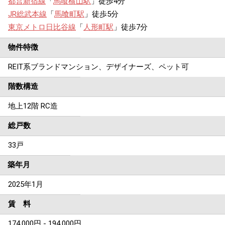
都営新宿線
「
馬喰横山駅
」徒歩4分
JR総武本線
「
馬喰町駅
」徒歩5分
東京メトロ日比谷線
「
人形町駅
」徒歩7分
物件特徴
REIT系ブランドマンション、デザイナーズ、ペット可
階数構造
地上12階 RC造
総戸数
33戸
築年月
2025年1月
賃 料
174,000円 - 194,000円