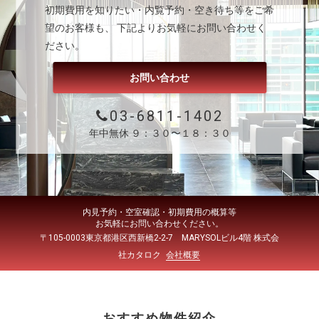
初期費用を知りたい・内覧予約・空き待ち等をご希
望のお客様も、 下記よりお気軽にお問い合わせく
ださい。
お問い合わせ
03-6811-1402
年中無休 ９：３０〜１８：３０
内見予約・空室確認・初期費用の概算等
お気軽にお問い合わせください。
〒105-0003東京都港区西新橋2-2-7 MARYSOLビル4階 株式会
社カタロク
会社概要
おすすめ物件紹介