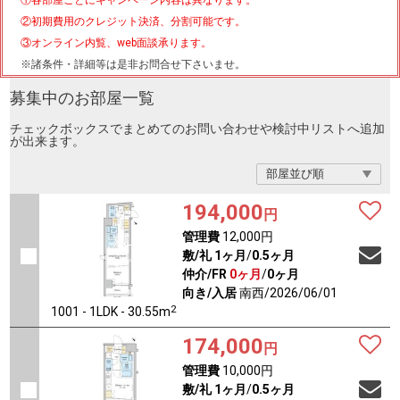
①各部屋ごとにキャンペーン内容は異なります。
②初期費用のクレジット決済、分割可能です。
③オンライン内覧、web面談承ります。
※諸条件・詳細等は是非お問合せ下さいませ。
募集中のお部屋一覧
チェックボックスでまとめてのお問い合わせや検討中リストへ追加
が出来ます。
194,000
円
管理費
12,000円
敷/礼
1ヶ月
/
0.5ヶ月
仲介/FR
0ヶ月
/
0ヶ月
向き/入居
南西/2026/06/01
2
1001 - 1LDK - 30.55m
174,000
円
管理費
10,000円
敷/礼
1ヶ月
/
0.5ヶ月