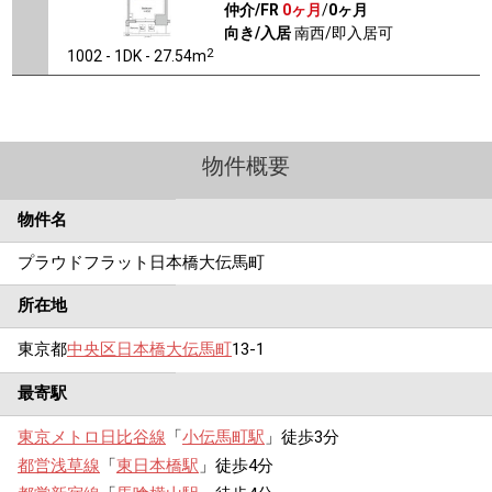
仲介/FR
0ヶ月
/
0ヶ月
向き/入居
南西/即入居可
2
1002 - 1DK - 27.54m
物件概要
物件名
プラウドフラット日本橋大伝馬町
所在地
東京都
中央区
日本橋大伝馬町
13-1
最寄駅
東京メトロ日比谷線
「
小伝馬町駅
」徒歩3分
都営浅草線
「
東日本橋駅
」徒歩4分