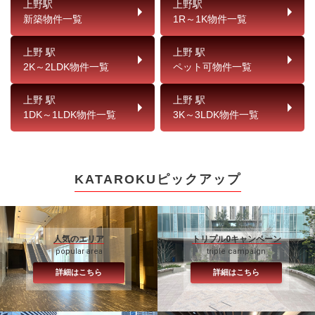
上野駅
上野駅
新築物件一覧
1R～1K物件一覧
上野 駅
上野 駅
2K～2LDK物件一覧
ペット可物件一覧
上野 駅
上野 駅
1DK～1LDK物件一覧
3K～3LDK物件一覧
KATAROKUピックアップ
人気のエリア
トリプル0キャンペーン
popular area
triple campaign
詳細はこちら
詳細はこちら