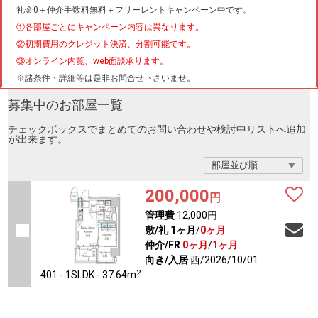
礼金0
＋
仲介手数料無料
＋
フリーレント
キャンペーン中です。
①各部屋ごとにキャンペーン内容は異なります。
②初期費用のクレジット決済、分割可能です。
③オンライン内覧、web面談承ります。
※諸条件・詳細等は是非お問合せ下さいませ。
募集中のお部屋一覧
チェックボックスでまとめてのお問い合わせや検討中リストへ追加
が出来ます。
200,000
円
管理費
12,000円
敷/礼
1ヶ月
/
0ヶ月
仲介/FR
0ヶ月
/
1ヶ月
向き/入居
西/2026/10/01
2
401 - 1SLDK - 37.64m