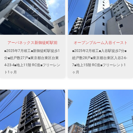
アーバネックス新御徒町駅前
オープンブルーム入谷イースト
■2025年7月竣工■新御徒町駅徒歩1
■2025年2月竣工■入谷駅徒歩7分■
分■総戸数27戸■東京都台東区台東
総戸数28戸■東京都台東区入谷2-6-
4-23-4■地上11階 RC造■フリーレン
7■地上15階 RC造■フリーレント1
ト1ヶ月
ヶ月