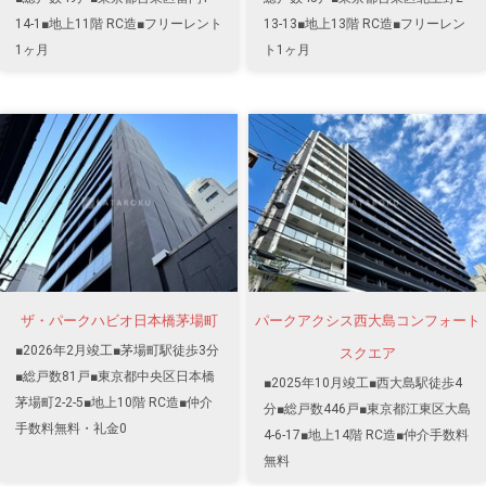
14-1■地上11階 RC造■フリーレント
13-13■地上13階 RC造■フリーレン
1ヶ月
ト1ヶ月
ザ・パークハビオ日本橋茅場町
パークアクシス西大島コンフォート
■2026年2月竣工■茅場町駅徒歩3分
スクエア
■総戸数81戸■東京都中央区日本橋
■2025年10月竣工■西大島駅徒歩4
茅場町2-2-5■地上10階 RC造■仲介
分■総戸数446戸■東京都江東区大島
手数料無料・礼金0
4-6-17■地上14階 RC造■仲介手数料
無料