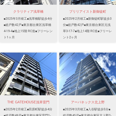
クラリティア浅草橋
ブリリアイスト新御徒町
■2025年3月竣工■浅草橋駅徒歩4分
■2025年2月竣工■新御徒町駅徒歩3
■総戸数42戸■東京都台東区浅草橋
分■総戸数42戸■東京都台東区元浅
4-19-4■地上15階 RC造■フリーレン
草3-17-7■地上14階 RC造■フリーレ
ト1ヶ月
ント2ヶ月
THE GATEHOUSE浅草雷門
アーバネックス北上野
■2025年2月竣工■田原町駅徒歩4分
■2025年3月竣工■入谷駅徒歩5分■
■総戸数49戸■東京都台東区雷門1-
総戸数45戸■東京都台東区北上野2-