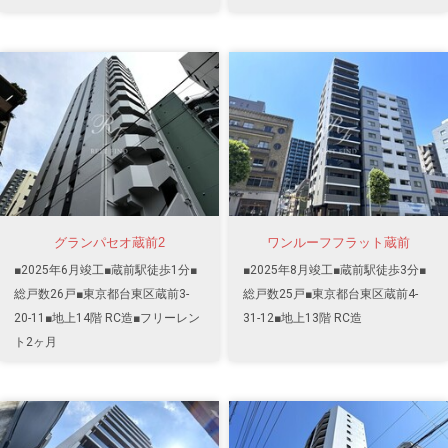
グランパセオ蔵前2
ワンルーフフラット蔵前
■2025年6月竣工■蔵前駅徒歩1分■
■2025年8月竣工■蔵前駅徒歩3分■
総戸数26戸■東京都台東区蔵前3-
総戸数25戸■東京都台東区蔵前4-
20-11■地上14階 RC造■フリーレン
31-12■地上13階 RC造
ト2ヶ月