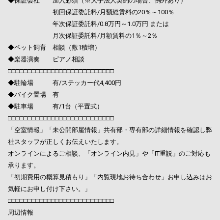
◆保証会社 加入必須（※大手法人契約の場合、例外あり）
初回保証委託料/月額総賃料の20％～100％
年次保証委託料/0.8万円～1.0万円 または
月次保証委託料/月額賃料の1％～2％
◆ペット飼育 相談（敷1積増）
◆楽器演奏 ピアノ相談
□□□□□□□□□□□□□□□□□□□□□□□□□□□
◆駐輪場 有/ステッカー代4,400円
◆バイク置場 有
◆駐車場 有/1台（平置式）
□□□□□□□□□□□□□□□□□□□□□□□□□□□
「空室情報」「未公開部屋情報」共有部・専有部の詳細情報を確認し弊
社スタッフが正しくお伝えいたします。
オンラインによるご相談、「オンライン内見」や「IT重説」のご対応も
承ります。
「初期費用の概算見積もり」「内覧現地お待ち合わせ」お申し込みはお
気軽にお申し付け下さい。」
□□□□□□□□□□□□□□□□□□□□□□□□□□□
周辺情報