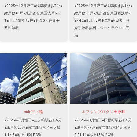
■2025年12月竣工■浅草駅徒歩7分■
■2025年12月竣工■浅草駅徒歩1分■
総戸数48戸■東京都台東区浅草6-1-
総戸数68戸■東京都台東区西浅草2-
1■地上13階 RC造■礼金0・仲介手
27-12■地上15階 RC造■礼金0・仲
数料無料
介手数料無料・ワークラウンジ完
備
nido三ノ輪
ルフォンプログレ田原町
■2025年8月竣工■三ノ輪駅徒歩5分
■2025年8月竣工■田原町駅徒歩5分
■総戸数29戸■東京都台東区三ノ輪
■総戸数74戸■東京都台東区元浅草
1-14-5■地上11階 RC造
3-21-11■地上15階 RC造