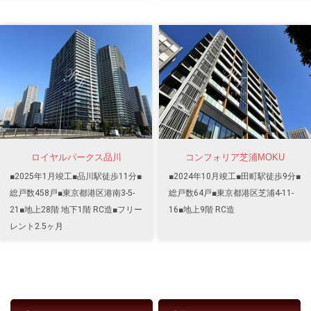
ロイヤルパークス品川
コンフォリア芝浦MOKU
■2025年1月竣工■品川駅徒歩11分■
■2024年10月竣工■田町駅徒歩9分■
総戸数458戸■東京都港区港南3-5-
総戸数64戸■東京都港区芝浦4-11-
21■地上28階 地下1階 RC造■フリー
16■地上9階 RC造
レント2.5ヶ月