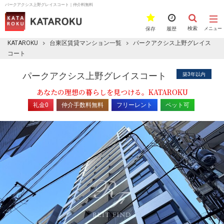
パークアクシス上野グレイスコート｜仲介料無料
検索
保存
履歴
メニュー
KATAROKU
台東区賃貸マンション一覧
パークアクシス上野グレイス
コート
パークアクシス上野グレイスコート
築3年以内
あなたの理想の暮らしを見つける。KATAROKU
礼金0
仲介手数料無料
フリーレント
ペット可