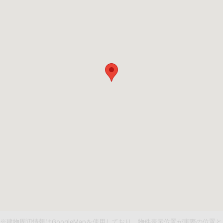
※建物周辺情報はGoogleMapを使用しており、物件表示位置が実際の位置と