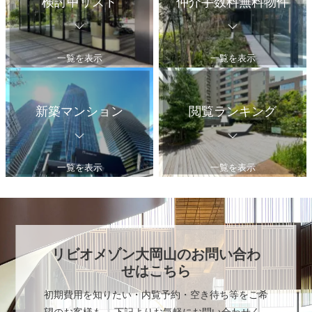
検討中リスト
仲介手数料無料物件
一覧を表示
一覧を表示
新築マンション
閲覧ランキング
一覧を表示
一覧を表示
リビオメゾン大岡山
のお問い合わ
せはこちら
初期費用を知りたい・内覧予約・空き待ち等をご希