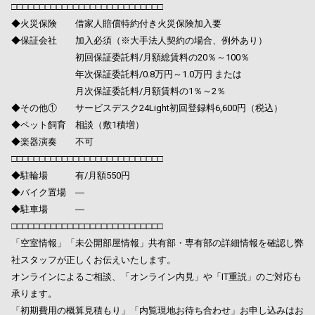
□□□□□□□□□□□□□□□□□□□□□□□□□□□
◆火災保険 借家人賠償特約付き火災保険加入要
◆保証会社 加入必須（※大手法人契約の場合、例外あり）
初回保証委託料/月額総賃料の20％～100％
年次保証委託料/0.8万円～1.0万円 または
月次保証委託料/月額賃料の1％～2％
◆その他① サービスデスク24Light初回登録料6,600円（税込）
◆ペット飼育 相談（敷1積増）
◆楽器演奏 不可
□□□□□□□□□□□□□□□□□□□□□□□□□□□
◆駐輪場 有/月額550円
◆バイク置場 ―
◆駐車場 ―
□□□□□□□□□□□□□□□□□□□□□□□□□□□
「空室情報」「未公開部屋情報」共有部・専有部の詳細情報を確認し弊
社スタッフが正しくお伝えいたします。
オンラインによるご相談、「オンライン内見」や「IT重説」のご対応も
承ります。
「初期費用の概算見積もり」「内覧現地お待ち合わせ」お申し込みはお