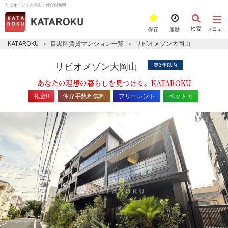
リビオメゾン大岡山｜仲介料無料
検索
保存
履歴
メニュー
KATAROKU
目黒区賃貸マンション一覧
リビオメゾン大岡山
リビオメゾン大岡山
築3年以内
あなたの理想の暮らしを見つける。KATAROKU
礼金0
仲介手数料無料
フリーレント
ペット可