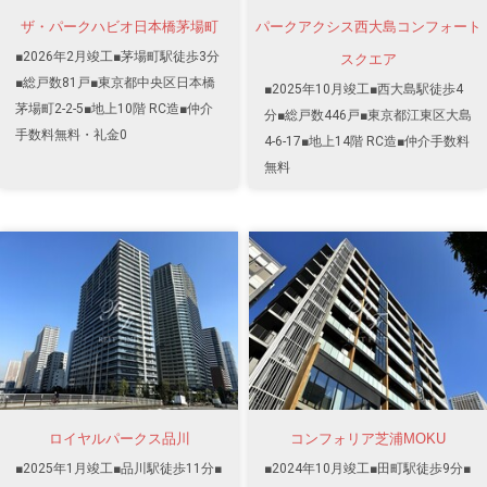
ザ・パークハビオ日本橋茅場町
パークアクシス西大島コンフォート
■2026年2月竣工■茅場町駅徒歩3分
スクエア
■総戸数81戸■東京都中央区日本橋
■2025年10月竣工■西大島駅徒歩4
茅場町2-2-5■地上10階 RC造■仲介
分■総戸数446戸■東京都江東区大島
手数料無料・礼金0
4-6-17■地上14階 RC造■仲介手数料
無料
ロイヤルパークス品川
コンフォリア芝浦MOKU
■2025年1月竣工■品川駅徒歩11分■
■2024年10月竣工■田町駅徒歩9分■