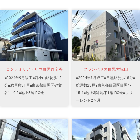
コンフォリア・リヴ目黒碑文谷
グランパセオ目黒大塚山
■2024年9月竣工■西小山駅徒歩13
■2024年8月竣工■目黒駅徒歩18分■
分■総戸数31戸■東京都目黒区碑文
総戸数23戸■東京都目黒区目黒4-
谷1-10-3■地上5階 RC造
15-4■地上3階 地下1階 RC造■フリ
ーレント2ヶ月