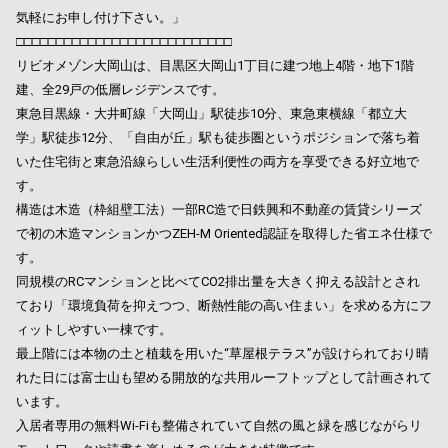
気軽にお申し付け下さい。」
□□□□□□□□□□□□□□□□□□□□□□□□□□□
リビオメゾン大岡山は、目黒区大岡山1丁目に建つ地上4階・地下1階
建、全29戸の低層レジデンスです。
東急目黒線・大井町線「大岡山」駅徒歩10分、東急東横線「都立大
学」駅徒歩12分、「自由が丘」駅も徒歩圏というポジションで落ち着
いた住宅街と東急沿線らしい生活利便性の両方を享受できる好立地で
す。
構造は木造（枠組壁工法）一部RC造で日鉄興和不動産の賃貸シリーズ
で初の木造マンションかつZEH-M Oriented認証を取得した省エネ仕様で
す。
同規模のRCマンションと比べてCO2排出量を大きく抑える設計とされ
ており「環境負荷を抑えつつ、断熱性能の高い住まい」を求める方にフ
ィットしやすい一棟です。
最上階には本物の土と植栽を用いた“草屋根テラス”が設けられており晴
れた日には富士山も望める開放的な共用ルーフトップとして計画されて
います。
入居者専用の無料Wi-Fiも整備されていて自然の風と緑を感じながらリ