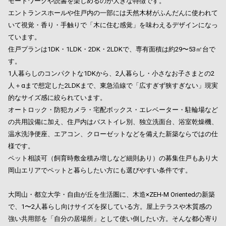
モートワークや読書を楽しめるのが大きな特徴です。
エントランスホールや住戸内の一部には天然木材がふんだんに使われて
いて視覚・香り・手触りで「木に住む感覚」を味わえるデザインになっ
ています。
住戸プランは1DK・1LDK・2DK・2LDKで、専有面積は約29〜53㎡台で
す。
1人暮らしのコンパクトな1DKから、2人暮らし・小さなお子さまとの2
人＋αまで想定した2LDKまで、東急沿線で「広すぎず狭すぎない」現実
的なサイズ感に絞られています。
オートロック・防犯カメラ・宅配ボックス・エレベーター・駐輪場など
の共用設備に加え、住戸内はバストイレ別、独立洗面台、浴室乾燥機、
温水洗浄便座、エアコン、クローゼットなどを備えた新築ならではの仕
様です。
ペット相談可（飼育時敷金積み増しなど細則あり）の募集住戸もあり大
岡山エリアでペットと暮らしたい方にも選びやすい条件です。
大岡山・都立大学・自由が丘を生活圏に、木造×ZEH-M Orientedの新築
で、1〜2人暮らし向けサイズを探している方。屋上テラスや木質感の
強い共用部を「自分の居場所」として使い倒したい方。そんな都心寄り