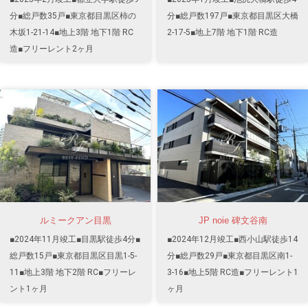
分■総戸数35戸■東京都目黒区柿の
分■総戸数197戸■東京都目黒区大橋
木坂1-21-14■地上3階 地下1階 RC
2-17-5■地上7階 地下1階 RC造
造■フリーレント2ヶ月
ルミークアン目黒
JP noie 碑文谷南
■2024年11月竣工■目黒駅徒歩4分■
■2024年12月竣工■西小山駅徒歩14
総戸数15戸■東京都目黒区目黒1-5-
分■総戸数29戸■東京都目黒区南1-
11■地上3階 地下2階 RC■フリーレ
3-16■地上5階 RC造■フリーレント1
ント1ヶ月
ヶ月