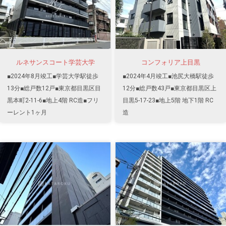
ルネサンスコート学芸大学
コンフォリア上目黒
■2024年8月竣工■学芸大学駅徒歩
■2024年4月竣工■池尻大橋駅徒歩
13分■総戸数12戸■東京都目黒区目
12分■総戸数43戸■東京都目黒区上
黒本町2-11-6■地上4階 RC造■フリ
目黒5-17-23■地上5階 地下1階 RC
ーレント1ヶ月
造