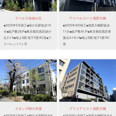
ラペルラ自由が丘
アジールコート池尻大橋
■2025年5月竣工■緑が丘駅徒歩10
■2025年4月竣工■池尻大橋駅徒歩
分■総戸数28戸■東京都目黒区緑が
11分■総戸数41戸■東京都目黒区青
丘2-1-9■地上3階 地下1階 RC造■フ
葉台3-14-14■地上5階 地下1階 RC
リーレント1ヶ月
造
スタンズ柿の木坂
ブリリアイスト池尻大橋
■2025年2月竣工■都立大学駅徒歩9
■2025年1月竣工■池尻大橋駅徒歩4