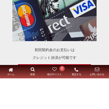
初回契約金のお支払いは
クレジット決済が可能です
カタロクでご契約いただいたお客様限定
0
ホーム
電話する
検索
検討中リスト
お問い合わせ
初回契約金の支払いは現金払いが主流ですが、
当社ではクレジ
ットカード決済を承っております。
※詳細につきましては担当スタッフにお尋ねください。
お問い
チェックした部屋をまとめて
お問い合わせはこちら
合わせ