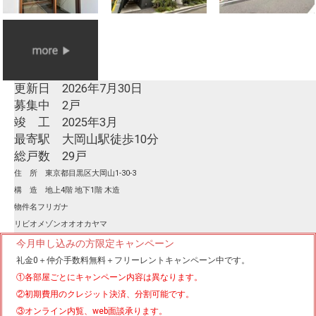
更新日 2026年7月30日
募集中 2戸
竣 工 2025年3月
最寄駅 大岡山駅徒歩10分
総戸数 29戸
住 所 東京都目黒区大岡山1-30-3
構 造 地上4階 地下1階 木造
物件名フリガナ
リビオメゾンオオオカヤマ
今月申し込みの方限定キャンペーン
礼金0
＋
仲介手数料無料
＋
フリーレント
キャンペーン中です。
①各部屋ごとにキャンペーン内容は異なります。
②初期費用のクレジット決済、分割可能です。
③オンライン内覧、web面談承ります。