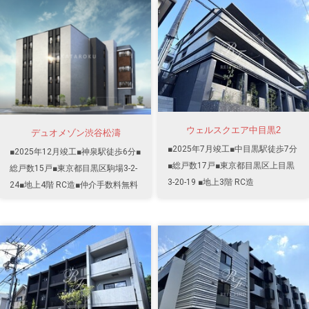
ウェルスクエア中目黒2
デュオメゾン渋谷松濤
■2025年7月竣工■中目黒駅徒歩7分
■2025年12月竣工■神泉駅徒歩6分■
■総戸数17戸■東京都目黒区上目黒
総戸数15戸■東京都目黒区駒場3-2-
3-20-19 ■地上3階 RC造
24■地上4階 RC造■仲介手数料無料