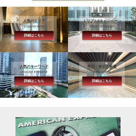
人気のエリア
トリプル0キャンペーン
popular area
triple campaign
詳細はこちら
詳細はこちら
人気のキーワード
昨日・本日の新着
popular keyword
new arrival
詳細はこちら
詳細はこちら