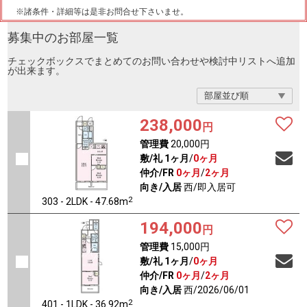
※諸条件・詳細等は是非お問合せ下さいませ。
募集中のお部屋一覧
チェックボックスでまとめてのお問い合わせや検討中リストへ追加
が出来ます。
238,000
円
管理費
20,000円
敷/礼
1ヶ月
/
0ヶ月
仲介/FR
0ヶ月
/
2ヶ月
向き/入居
西/即入居可
2
303 - 2LDK - 47.68m
194,000
円
管理費
15,000円
敷/礼
1ヶ月
/
0ヶ月
仲介/FR
0ヶ月
/
2ヶ月
向き/入居
西/2026/06/01
2
401 - 1LDK - 36.92m