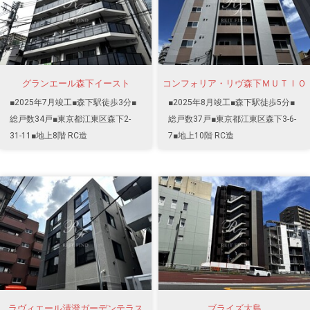
グランエール森下イースト
コンフォリア・リヴ森下ＭＵＴＩＯ
■2025年7月竣工■森下駅徒歩3分■
■2025年8月竣工■森下駅徒歩5分■
総戸数34戸■東京都江東区森下2-
総戸数37戸■東京都江東区森下3-6-
31-11■地上8階 RC造
7■地上10階 RC造
ラヴィエール清澄ガーデンテラス
ブライズ大島