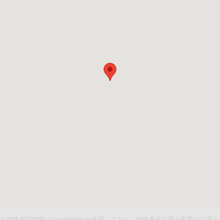
※建物周辺情報はGoogleMapを使用しており、物件表示位置が実際の位置と