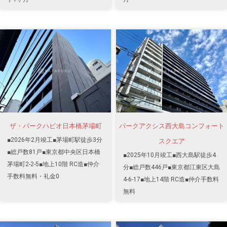
ザ・パークハビオ日本橋茅場町
パークアクシス西大島コンフォート
■2026年2月竣工■茅場町駅徒歩3分
スクエア
■総戸数81戸■東京都中央区日本橋
■2025年10月竣工■西大島駅徒歩4
茅場町2-2-5■地上10階 RC造■仲介
分■総戸数446戸■東京都江東区大島
手数料無料・礼金0
4-6-17■地上14階 RC造■仲介手数料
無料