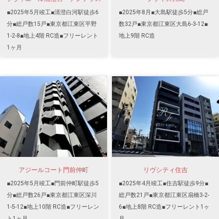
■2025年5月竣工■清澄白河駅徒歩6
■2025年8月■大島駅徒歩5分■総戸
分■総戸数15戸■東京都江東区平野
数32戸■東京都江東区大島6-3-12■
1-2-8■地上4階 RC造■フリーレント
地上9階 RC造
1ヶ月
アジールコート門前仲町
リヴシティ住吉
■2025年5月竣工■門前仲町駅徒歩5
■2025年4月竣工■住吉駅徒歩9分■
分■総戸数26戸■東京都江東区深川
総戸数21戸■東京都江東区扇橋3-2-
1-5-12■地上10階 RC造■フリーレン
6■地上8階 RC造■フリーレント1ヶ
ト1ヶ月
月