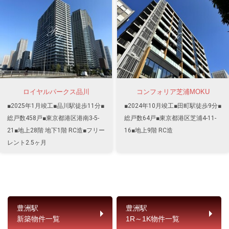
ロイヤルパークス品川
コンフォリア芝浦MOKU
■2025年1月竣工■品川駅徒歩11分■
■2024年10月竣工■田町駅徒歩9分■
総戸数458戸■東京都港区港南3-5-
総戸数64戸■東京都港区芝浦4-11-
21■地上28階 地下1階 RC造■フリー
16■地上9階 RC造
レント2.5ヶ月
豊洲駅
豊洲駅
新築物件一覧
1R～1K物件一覧