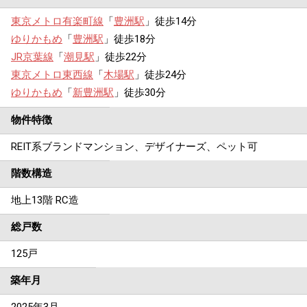
東京メトロ有楽町線
「
豊洲駅
」徒歩14分
ゆりかもめ
「
豊洲駅
」徒歩18分
JR京葉線
「
潮見駅
」徒歩22分
東京メトロ東西線
「
木場駅
」徒歩24分
ゆりかもめ
「
新豊洲駅
」徒歩30分
物件特徴
REIT系ブランドマンション、デザイナーズ、ペット可
階数構造
地上13階 RC造
総戸数
125戸
築年月