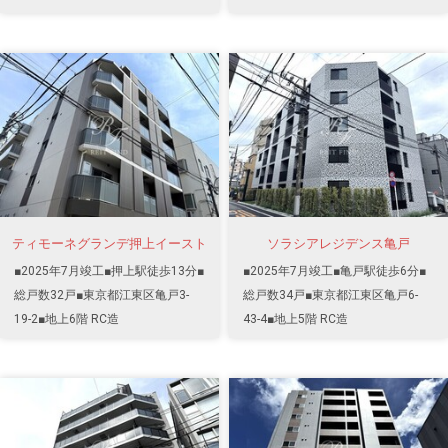
ティモーネグランデ押上イースト
ソラシアレジデンス亀戸
■2025年7月竣工■押上駅徒歩13分■
■2025年7月竣工■亀戸駅徒歩6分■
総戸数32戸■東京都江東区亀戸3-
総戸数34戸■東京都江東区亀戸6-
19-2■地上6階 RC造
43-4■地上5階 RC造