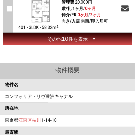
管理費
20,000円
敷/礼
1ヶ月
/
0ヶ月
仲介/FR
0ヶ月
/
2ヶ月
向き/入居
南西/即入居可
2
401 - 3LDK - 58.32m
10
その他
件を表示
物件概要
物件名
コンフォリア・リヴ豊洲キャナル
所在地
東京都
江東区
枝川
1-14-10
最寄駅