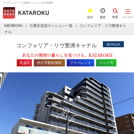
コンフォリア・リヴ豊洲キャナル｜仲介料無料
検索
保存
履歴
メニュー
KATAROKU
江東区賃貸マンション一覧
コンフォリア・リヴ豊洲キャ
ナル
コンフォリア・リヴ豊洲キャナル
築3年以内
あなたの理想の暮らしを見つける。KATAROKU
礼金0
仲介手数料無料
フリーレント
ペット可