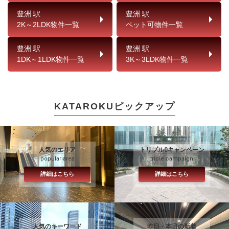
豊洲 駅
豊洲 駅
2K～2LDK物件一覧
ペット可物件一覧
豊洲 駅
豊洲 駅
1DK～1LDK物件一覧
3K～3LDK物件一覧
KATAROKUピックアップ
人気のエリア
トリプル0キャンペーン
popular area
triple campaign
詳細はこちら
詳細はこちら
人気のキーワード
昨日・本日の新着