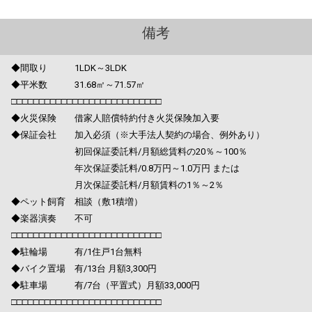
備考
◆間取り 1LDK～3LDK
◆平米数 31.68㎡～71.57㎡
□□□□□□□□□□□□□□□□□□□□□□□□□□□
◆火災保険 借家人賠償特約付き火災保険加入要
◆保証会社 加入必須（※大手法人契約の場合、例外あり）
初回保証委託料/月額総賃料の20％～100％
年次保証委託料/0.8万円～1.0万円 または
月次保証委託料/月額賃料の1％～2％
◆ペット飼育 相談（敷1積増）
◆楽器演奏 不可
□□□□□□□□□□□□□□□□□□□□□□□□□□□
◆駐輪場 有/1住戸1台無料
◆バイク置場 有/13台 月額3,300円
◆駐車場 有/7台（平置式）月額33,000円
□□□□□□□□□□□□□□□□□□□□□□□□□□□