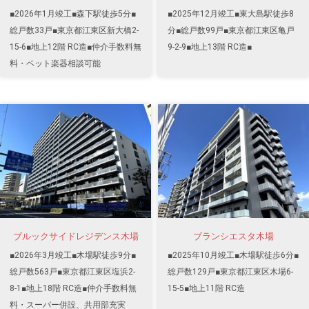
■2026年1月竣工■森下駅徒歩5分■
■2025年12月竣工■東大島駅徒歩8
総戸数33戸■東京都江東区新大橋2-
分■総戸数99戸■東京都江東区亀戸
15-6■地上12階 RC造■仲介手数料無
9-2-9■地上13階 RC造■
料・ペット楽器相談可能
ブルックサイドレジデンス木場
ブランシエスタ木場
■2026年3月竣工■木場駅徒歩9分■
■2025年10月竣工■木場駅徒歩6分■
総戸数563戸■東京都江東区塩浜2-
総戸数129戸■東京都江東区木場6-
8-1■地上18階 RC造■仲介手数料無
15-5■地上11階 RC造
料・スーパー併設、共用部充実