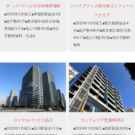
ザ・パークハビオ日本橋茅場町
パークアクシス西大島コンフォート
■2026年2月竣工■茅場町駅徒歩3分
スクエア
■総戸数81戸■東京都中央区日本橋
■2025年10月竣工■西大島駅徒歩4
茅場町2-2-5■地上10階 RC造■仲介
分■総戸数446戸■東京都江東区大島
手数料無料・礼金0
4-6-17■地上14階 RC造■仲介手数料
無料
ロイヤルパークス品川
コンフォリア芝浦MOKU
■2025年1月竣工■品川駅徒歩11分■
■2024年10月竣工■田町駅徒歩9分■