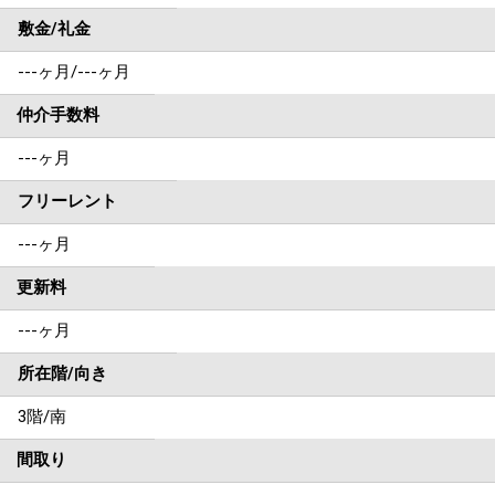
敷金/礼金
---ヶ月
/
---ヶ月
仲介手数料
---ヶ月
フリーレント
---ヶ月
更新料
---ヶ月
所在階/向き
3階/南
間取り