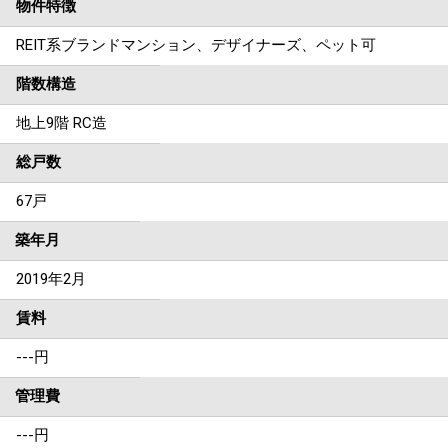
物件特徴
REIT系ブランドマンション、デザイナーズ、ペット可
階数構造
地上9階 RC造
総戸数
67戸
築年月
2019年2月
賃料
---
円
管理費
---円