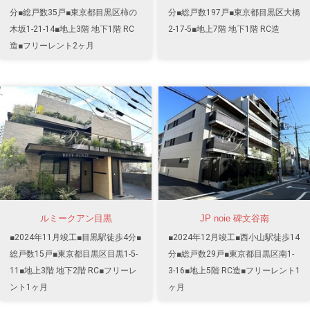
分■総戸数35戸■東京都目黒区柿の
分■総戸数197戸■東京都目黒区大橋
木坂1-21-14■地上3階 地下1階 RC
2-17-5■地上7階 地下1階 RC造
造■フリーレント2ヶ月
ルミークアン目黒
JP noie 碑文谷南
■2024年11月竣工■目黒駅徒歩4分■
■2024年12月竣工■西小山駅徒歩14
総戸数15戸■東京都目黒区目黒1-5-
分■総戸数29戸■東京都目黒区南1-
11■地上3階 地下2階 RC■フリーレ
3-16■地上5階 RC造■フリーレント1
ント1ヶ月
ヶ月