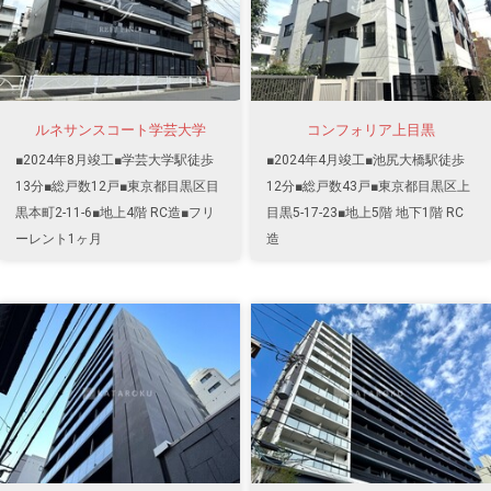
ルネサンスコート学芸大学
コンフォリア上目黒
■2024年8月竣工■学芸大学駅徒歩
■2024年4月竣工■池尻大橋駅徒歩
13分■総戸数12戸■東京都目黒区目
12分■総戸数43戸■東京都目黒区上
黒本町2-11-6■地上4階 RC造■フリ
目黒5-17-23■地上5階 地下1階 RC
ーレント1ヶ月
造