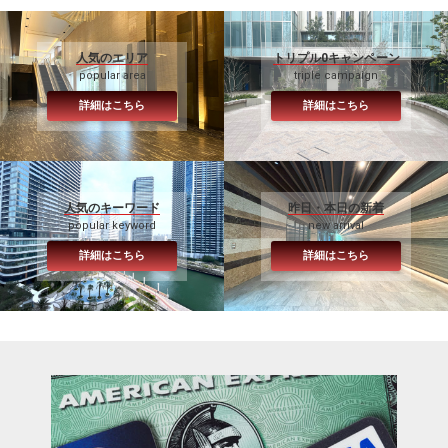
人気のエリア
トリプル0キャンペーン
popular area
triple campaign
詳細はこちら
詳細はこちら
人気のキーワード
昨日・本日の新着
popular keyword
new arrival
詳細はこちら
詳細はこちら