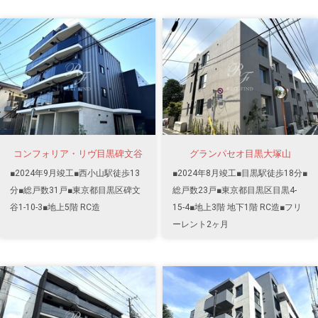
コンフォリア・リヴ目黒碑文谷
グランパセオ目黒大塚山
■2024年9月竣工■西小山駅徒歩13
■2024年8月竣工■目黒駅徒歩18分■
分■総戸数31戸■東京都目黒区碑文
総戸数23戸■東京都目黒区目黒4-
谷1-10-3■地上5階 RC造
15-4■地上3階 地下1階 RC造■フリ
ーレント2ヶ月