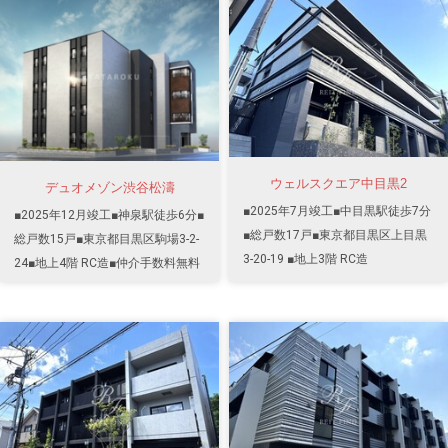
ウェルスクエア中目黒2
デュオメゾン渋谷松濤
■2025年7月竣工■中目黒駅徒歩7分
■2025年12月竣工■神泉駅徒歩6分■
■総戸数17戸■東京都目黒区上目黒
総戸数15戸■東京都目黒区駒場3-2-
3-20-19 ■地上3階 RC造
24■地上4階 RC造■仲介手数料無料