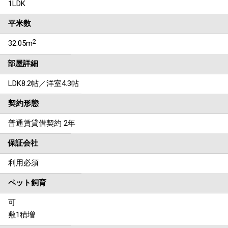
1LDK
平米数
2
32.05m
部屋詳細
LDK8.2帖／洋室4.3帖
契約形態
普通賃貸借契約 2年
保証会社
利用必須
ペット飼育
可
敷1積増