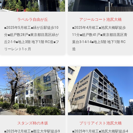
ラペルラ自由が丘
アジールコート池尻大橋
■2025年5月竣工■緑が丘駅徒歩10
■2025年4月竣工■池尻大橋駅徒歩
分■総戸数28戸■東京都目黒区緑が
11分■総戸数41戸■東京都目黒区青
丘2-1-9■地上3階 地下1階 RC造■フ
葉台3-14-14■地上5階 地下1階 RC
リーレント1ヶ月
造
スタンズ柿の木坂
ブリリアイスト池尻大橋
■2025年2月竣工■都立大学駅徒歩9
■2025年1月竣工■池尻大橋駅徒歩4