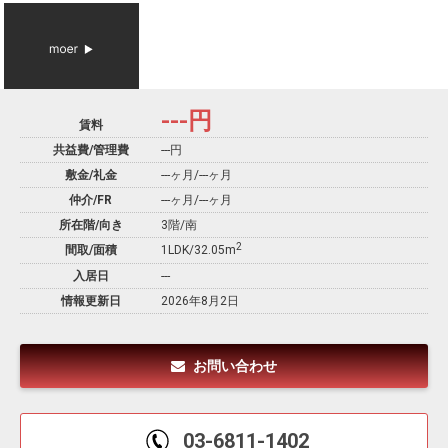
---
円
賃料
共益費/管理費
---円
敷金/礼金
---ヶ月
/
---ヶ月
仲介/FR
---ヶ月
/
---ヶ月
所在階/向き
3階/南
2
間取/面積
1LDK/32.05m
入居日
---
情報更新日
2026年8月2日
お問い合わせ
03-6811-1402