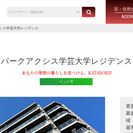
区・住所
ADDR
シス学芸大学レジデンス
パークアクシス学芸大学レジデンス
あなたの理想の暮らしを見つける。KATAROKU
ペット可
更
募
竣
最