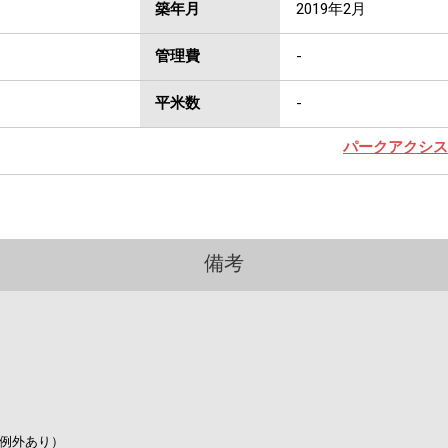
築年月
2019年2月
管理費
-
平米数
-
パークアクシス
備考
例外あり）