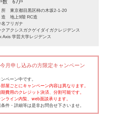
戸数 67戸
所 東京都目黒区柿の木坂2-1-20
造 地上9階 RC造
件名フリガナ
ークアクシスガクゲイダイガクレジデンス
rk Axis 学芸大学レジデンス
今月申し込みの方限定キャンペーン
ャンペーン中です。
各部屋ごとにキャンペーン内容は異なります。
初期費用のクレジット決済、分割可能です。
オンライン内覧、web面談承ります。
諸条件・詳細等は是非お問合せ下さいませ。