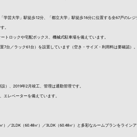
学芸大学」駅徒歩12分、「都立大学」駅徒歩16分に位置する全67戸のレジ
です。
を揃え、オートロックや宅配ボックス、機械式駐車場を備えています。
置7台／ラック61台）を設置しています（空き・サイズ・利用料は要確認）
併設）、2019年2月竣工、管理は通勤管理です。
、エレベーターを備えています。
〜43.01㎡）／2LDK（60.48㎡）／3LDK（60.48㎡）と多彩なルームプランをラ