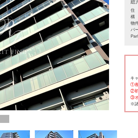
総
住 
構 
物
パ
Pa
キ
①
②
③
※