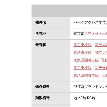
物件名
パークアクシス学芸
所在地
東京都
目黒区
柿の木
最寄駅
東急東横線
「
学芸大
東急東横線
「
都立大
東急田園都市線
「
駒
東急東横線
「
祐天寺
東急田園都市線
「
三
物件特徴
REIT系ブランドマ
階数構造
地上9階 RC造