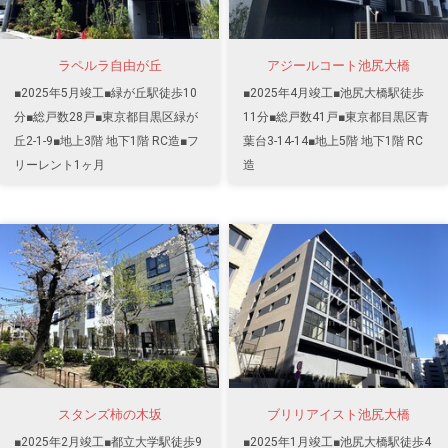
ラペルラ自由が丘
アジールコート池尻大橋
■2025年5月竣工■緑が丘駅徒歩10
■2025年4月竣工■池尻大橋駅徒歩
分■総戸数28戸■東京都目黒区緑が
11分■総戸数41戸■東京都目黒区青
丘2-1-9■地上3階 地下1階 RC造■フ
葉台3-14-14■地上5階 地下1階 RC
リーレント1ヶ月
造
スタンズ柿の木坂
ブリリアイスト池尻大橋
■2025年2月竣工■都立大学駅徒歩9
■2025年1月竣工■池尻大橋駅徒歩4