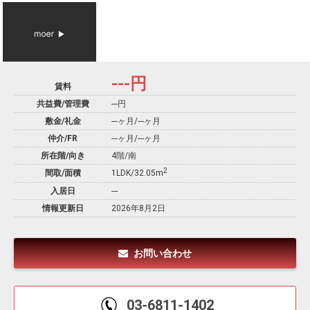
---
円
賃料
共益費/管理費
---円
敷金/礼金
---ヶ月
/
---ヶ月
仲介/FR
---ヶ月
/
---ヶ月
所在階/向き
4階/南
2
間取/面積
1LDK/32.05m
入居日
---
情報更新日
2026年8月2日
お問い合わせ
03-6811-1402