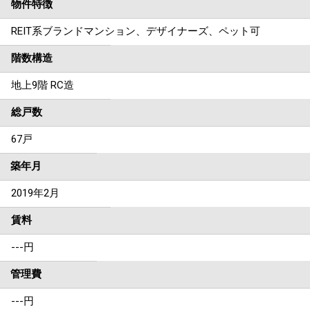
物件特徴
REIT系ブランドマンション、デザイナーズ、ペット可
階数構造
地上9階 RC造
総戸数
67戸
築年月
2019年2月
賃料
---
円
管理費
---円