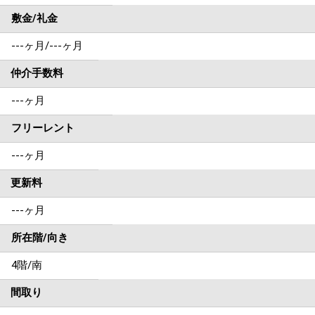
敷金/礼金
---ヶ月
/
---ヶ月
仲介手数料
---ヶ月
フリーレント
---ヶ月
更新料
---ヶ月
所在階/向き
4階/南
間取り