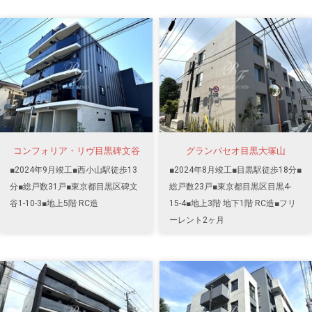
コンフォリア・リヴ目黒碑文谷
グランパセオ目黒大塚山
■2024年9月竣工■西小山駅徒歩13
■2024年8月竣工■目黒駅徒歩18分■
分■総戸数31戸■東京都目黒区碑文
総戸数23戸■東京都目黒区目黒4-
谷1-10-3■地上5階 RC造
15-4■地上3階 地下1階 RC造■フリ
ーレント2ヶ月