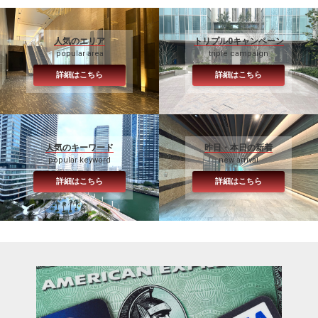
人気のエリア
トリプル0キャンペーン
popular area
triple campaign
詳細はこちら
詳細はこちら
人気のキーワード
昨日・本日の新着
popular keyword
new arrival
詳細はこちら
詳細はこちら