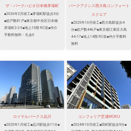
ザ・パークハビオ日本橋茅場町
パークアクシス西大島コンフォート
■2026年2月竣工■茅場町駅徒歩3分
スクエア
■総戸数81戸■東京都中央区日本橋
■2025年10月竣工■西大島駅徒歩4
茅場町2-2-5■地上10階 RC造■仲介
分■総戸数446戸■東京都江東区大島
手数料無料・礼金0
4-6-17■地上14階 RC造■仲介手数料
無料
ロイヤルパークス品川
コンフォリア芝浦MOKU
■2025年1月竣工■品川駅徒歩11分■
■2024年10月竣工■田町駅徒歩9分■