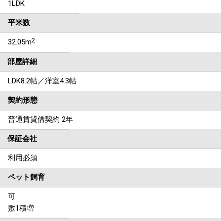
1LDK
平米数
2
32.05m
部屋詳細
LDK8.2帖／洋室4.3帖
契約形態
普通賃貸借契約 2年
保証会社
利用必須
ペット飼育
可
敷1積増