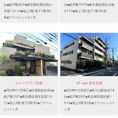
分■総戸数35戸■東京都目黒区柿の
分■総戸数197戸■東京都目黒区大橋
木坂1-21-14■地上3階 地下1階 RC
2-17-5■地上7階 地下1階 RC造
造■フリーレント2ヶ月
ルミークアン目黒
JP noie 碑文谷南
■2024年11月竣工■目黒駅徒歩4分■
■2024年12月竣工■西小山駅徒歩14
総戸数15戸■東京都目黒区目黒1-5-
分■総戸数29戸■東京都目黒区南1-
11■地上3階 地下2階 RC■フリーレ
3-16■地上5階 RC造■フリーレント1
ント1ヶ月
ヶ月