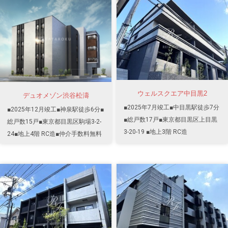
ウェルスクエア中目黒2
デュオメゾン渋谷松濤
■2025年7月竣工■中目黒駅徒歩7分
■2025年12月竣工■神泉駅徒歩6分■
■総戸数17戸■東京都目黒区上目黒
総戸数15戸■東京都目黒区駒場3-2-
3-20-19 ■地上3階 RC造
24■地上4階 RC造■仲介手数料無料