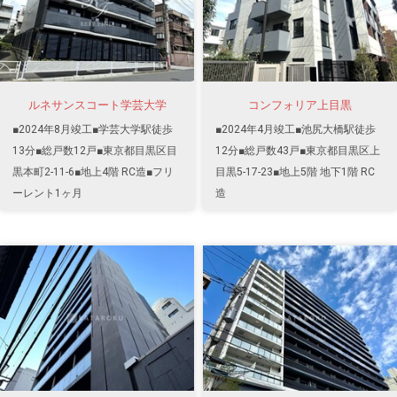
ルネサンスコート学芸大学
コンフォリア上目黒
■2024年8月竣工■学芸大学駅徒歩
■2024年4月竣工■池尻大橋駅徒歩
13分■総戸数12戸■東京都目黒区目
12分■総戸数43戸■東京都目黒区上
黒本町2-11-6■地上4階 RC造■フリ
目黒5-17-23■地上5階 地下1階 RC
ーレント1ヶ月
造