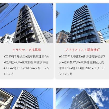
クラリティア浅草橋
ブリリアイスト新御徒町
■2025年3月竣工■浅草橋駅徒歩4分
■2025年2月竣工■新御徒町駅徒歩3
■総戸数42戸■東京都台東区浅草橋
分■総戸数42戸■東京都台東区元浅
4-19-4■地上15階 RC造■フリーレン
草3-17-7■地上14階 RC造■フリーレ
ト1ヶ月
ント2ヶ月