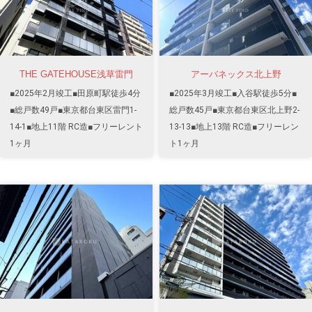
THE GATEHOUSE浅草雷門
アーバネックス北上野
■2025年2月竣工■田原町駅徒歩4分
■2025年3月竣工■入谷駅徒歩5分■
■総戸数49戸■東京都台東区雷門1-
総戸数45戸■東京都台東区北上野2-
14-1■地上11階 RC造■フリーレント
13-13■地上13階 RC造■フリーレン
1ヶ月
ト1ヶ月