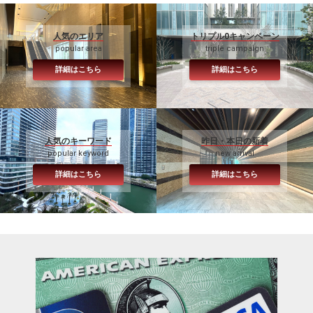
人気のエリア
トリプル0キャンペーン
popular area
triple campaign
詳細はこちら
詳細はこちら
人気のキーワード
昨日・本日の新着
popular keyword
new arrival
詳細はこちら
詳細はこちら