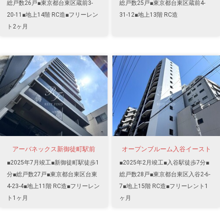
総戸数26戸■東京都台東区蔵前3-
総戸数25戸■東京都台東区蔵前4-
20-11■地上14階 RC造■フリーレン
31-12■地上13階 RC造
ト2ヶ月
アーバネックス新御徒町駅前
オープンブルーム入谷イースト
■2025年7月竣工■新御徒町駅徒歩1
■2025年2月竣工■入谷駅徒歩7分■
分■総戸数27戸■東京都台東区台東
総戸数28戸■東京都台東区入谷2-6-
4-23-4■地上11階 RC造■フリーレン
7■地上15階 RC造■フリーレント1
ト1ヶ月
ヶ月