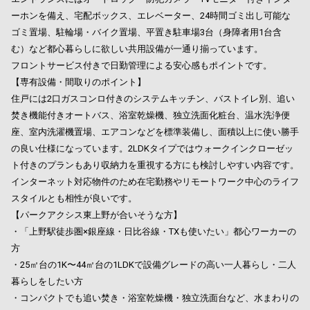
ーホンを備え、宅配ボックス、エレベーター、24時間ゴミ出し可能な
ゴミ置場、駐輪場・バイク置場、平置き駐車場3台（身障者用1台含
む）など都心暮らしに欲しい共用設備が一通り揃っています。
フロントサービス付きで日勤管理による安心感もポイントです。
【専有設備・間取りのポイント】
住戸には2口ガスコンロ付きのシステムキッチン、バストイレ別、追い
焚き機能付きオートバス、浴室乾燥機、独立洗面化粧台、温水洗浄便
座、室内洗濯機置場、エアコンなどを標準装備し、面積以上に使い勝手
の良い仕様になっています。2LDKタイプではウォークインクローゼッ
ト付きのプランもあり収納力を重視する方にも検討しやすい内容です。
インターネット対応物件のため在宅勤務やリモートワーク中心のライフ
スタイルとも相性が良いです。
【パークアクシス東上野が合いそうな方】
・「上野駅徒歩圏×銀座線・日比谷線・TXも使いたい」都心ワーカーの
方
・25㎡台の1K〜44㎡台の1LDKで設備グレードの高い一人暮らし・二人
暮らしをしたい方
・コンパクトでも追い焚き・浴室乾燥機・独立洗面台など、水まわりの