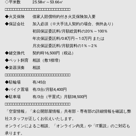
◇平米数 25.58㎡～53.66㎡
□□□□□□□□□□□□□□□□□□□□□□□□□□□
◆火災保険 借家人賠償特約付き火災保険加入要
◆保証会社 加入必須（※大手法人契約の場合、例外あり）
初回保証委託料/月額総賃料の20％～100％
年次保証委託料/0.8万円～1.0万円 または
月次保証委託料/月額賃料の1％～2％
◆鍵交換代 契約時16,500円（税込）
◆ペット飼育 相談（敷1積増）
◆楽器演奏 相談
□□□□□□□□□□□□□□□□□□□□□□□□□□□
◆駐輪場 有/45台
◆バイク置場 有/3台/月額4,400円
◆駐車場 有/3台（平置式）月額38,500円
□□□□□□□□□□□□□□□□□□□□□□□□□□□
「空室情報」「未公開部屋情報」共有部・専有部の詳細情報を確認し弊
社スタッフが正しくお伝えいたします。
オンラインによるご相談、「オンライン内見」や「IT重説」のご対応も
承ります。