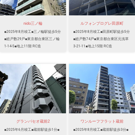
nido三ノ輪
ルフォンプログレ田原町
■2025年8月竣工■三ノ輪駅徒歩5分
■2025年8月竣工■田原町駅徒歩5分
■総戸数29戸■東京都台東区三ノ輪
■総戸数74戸■東京都台東区元浅草
1-14-5■地上11階 RC造
3-21-11■地上15階 RC造
グランパセオ蔵前2
ワンルーフフラット蔵前
■2025年6月竣工■蔵前駅徒歩1分■
■2025年8月竣工■蔵前駅徒歩3分■