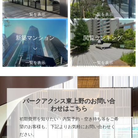
一覧を表示
一覧を表示
新築マンション
閲覧ランキング
一覧を表示
一覧を表示
パークアクシス東上野
のお問い合
わせはこちら
初期費用を知りたい・内覧予約・空き待ち等をご希
望のお客様も、 下記よりお気軽にお問い合わせく
ださい。