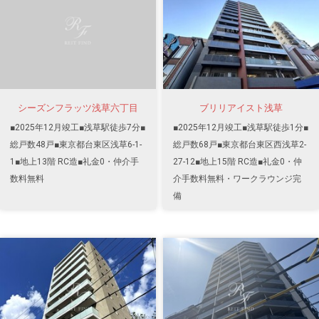
シーズンフラッツ浅草六丁目
ブリリアイスト浅草
■2025年12月竣工■浅草駅徒歩7分■
■2025年12月竣工■浅草駅徒歩1分■
総戸数48戸■東京都台東区浅草6-1-
総戸数68戸■東京都台東区西浅草2-
1■地上13階 RC造■礼金0・仲介手
27-12■地上15階 RC造■礼金0・仲
数料無料
介手数料無料・ワークラウンジ完
備