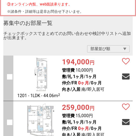
③オンライン内覧、web面談承ります。
※諸条件・詳細等は是非お問合せ下さいませ。
募集中のお部屋一覧
チェックボックスでまとめてのお問い合わせや検討中リストへ追加
が出来ます。
194,000
円
管理費
10,000円
敷/礼
1ヶ月
/
1ヶ月
仲介/FR
0ヶ月
/
0ヶ月
向き/入居
南/即入居可
2
1201 - 1LDK - 44.06m
259,000
円
管理費
15,000円
敷/礼
1ヶ月
/
1ヶ月
仲介/FR
0ヶ月
/
0ヶ月
向き/入居
南/即入居可