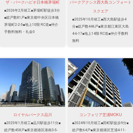
ザ・パークハビオ日本橋茅場町
パークアクシス西大島コンフォート
■2026年2月竣工■茅場町駅徒歩3分
スクエア
■総戸数81戸■東京都中央区日本橋
■2025年10月竣工■西大島駅徒歩4
茅場町2-2-5■地上10階 RC造■仲介
分■総戸数446戸■東京都江東区大島
手数料無料・礼金0
4-6-17■地上14階 RC造■仲介手数料
無料
ロイヤルパークス品川
コンフォリア芝浦MOKU
■2025年1月竣工■品川駅徒歩11分■
■2024年10月竣工■田町駅徒歩9分■
総戸数458戸■東京都港区港南3-5-
総戸数64戸■東京都港区芝浦4-11-