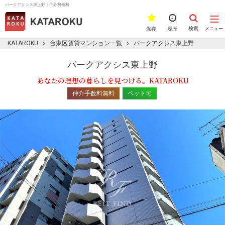
パークアクシス東上野｜仲介料無料
検索
保存
履歴
メニュー
KATAROKU
台東区賃貸マンション一覧
パークアクシス東上野
パークアクシス東上野
あなたの理想の暮らしを見つける。KATAROKU
仲介手数料無料
ペット可