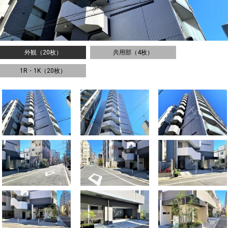
外観（20枚）
共用部（4枚）
1R・1K（20枚）