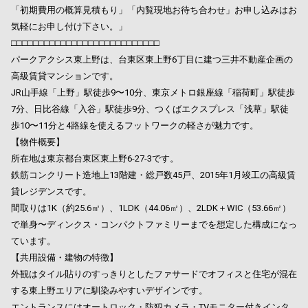
「初期費用の概算見積もり」「内覧現地お待ち合わせ」お申し込みはお
気軽にお申し付け下さい。」
□□□□□□□□□□□□□□□□□□□□□□□□□□□
パークアクシス東上野は、台東区東上野6丁目に建つ三井不動産企画の
高級賃貸マンションです。
JR山手線「上野」駅徒歩9〜10分、東京メトロ銀座線「稲荷町」駅徒歩
7分、日比谷線「入谷」駅徒歩9分、つくばエクスプレス「浅草」駅徒
歩10〜11分と4路線を使えるフットワークの軽さが魅力です。
【物件概要】
所在地は東京都台東区東上野6-27-3です。
鉄筋コンクリート造地上13階建・総戸数45戸、2015年1月竣工の高級賃
貸レジデンスです。
間取りは1K（約25.6㎡）、1LDK（44.06㎡）、2LDK＋WIC（53.66㎡）
で単身〜ディンクス・コンパクトファミリーまでを想定した構成になっ
ています。
【共用設備・建物の特徴】
外観はタイル貼りのすっきりとしたファサードでオフィスと住宅が混在
する東上野エリアに馴染みやすいデザインです。
エントランスにはオートロック・防犯カメラ・TVモニター付きインタ