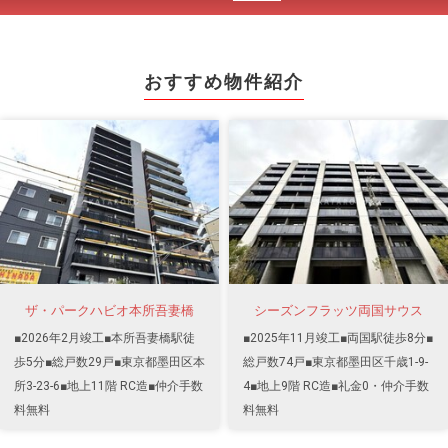
おすすめ物件紹介
ザ・パークハビオ本所吾妻橋
シーズンフラッツ両国サウス
■2026年2月竣工■本所吾妻橋駅徒
■2025年11月竣工■両国駅徒歩8分■
歩5分■総戸数29戸■東京都墨田区本
総戸数74戸■東京都墨田区千歳1-9-
所3-23-6■地上11階 RC造■仲介手数
4■地上9階 RC造■礼金0・仲介手数
料無料
料無料