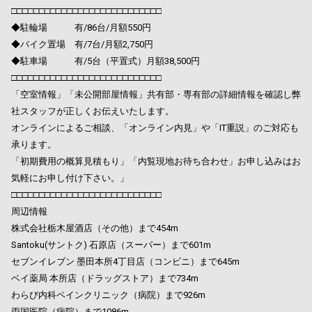
□□□□□□□□□□□□□□□□□□□□□□□□□□□
◆駐輪場 有/86台/月額550円
◆バイク置場 有/7台/月額2,750円
◆駐車場 有/5台（平置式）月額38,500円
□□□□□□□□□□□□□□□□□□□□□□□□□□□
「空室情報」「未公開部屋情報」共有部・専有部の詳細情報を確認し弊
社スタッフが正しくお伝えいたします。
オンラインによるご相談、「オンライン内見」や「IT重説」のご対応も
承ります。
「初期費用の概算見積もり」「内覧現地お待ち合わせ」お申し込みはお
気軽にお申し付け下さい。」
□□□□□□□□□□□□□□□□□□□□□□□□□□□
周辺情報
株式会社栃木屋酒店（その他）まで454m
Santoku(サントク) 石原店（スーパー）まで601m
セブンイレブン 墨田本所4丁目店（コンビニ）まで645m
ベイ薬局 本所店（ドラッグストア）まで734m
わらび内科ペインクリニック（病院）まで926m
両国医院（病院）まで1086m