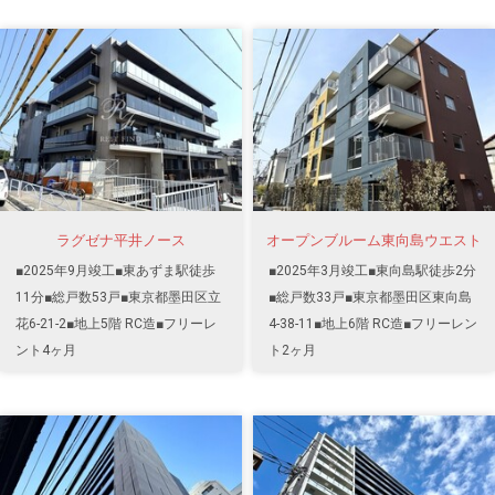
ラグゼナ平井ノース
オープンブルーム東向島ウエスト
■2025年9月竣工■東あずま駅徒歩
■2025年3月竣工■東向島駅徒歩2分
11分■総戸数53戸■東京都墨田区立
■総戸数33戸■東京都墨田区東向島
花6-21-2■地上5階 RC造■フリーレ
4-38-11■地上6階 RC造■フリーレン
ント4ヶ月
ト2ヶ月