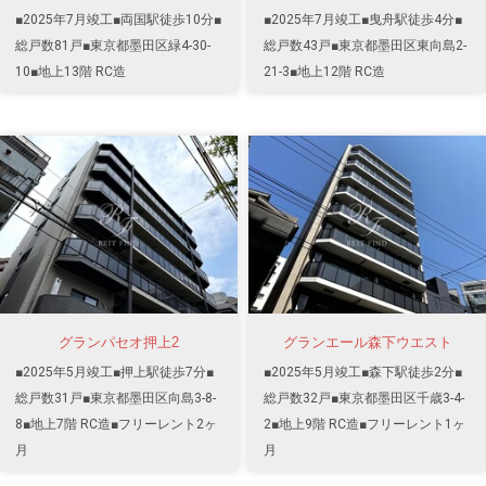
■2025年7月竣工■両国駅徒歩10分■
■2025年7月竣工■曳舟駅徒歩4分■
総戸数81戸■東京都墨田区緑4-30-
総戸数43戸■東京都墨田区東向島2-
10■地上13階 RC造
21-3■地上12階 RC造
グランパセオ押上2
グランエール森下ウエスト
■2025年5月竣工■押上駅徒歩7分■
■2025年5月竣工■森下駅徒歩2分■
総戸数31戸■東京都墨田区向島3-8-
総戸数32戸■東京都墨田区千歳3-4-
8■地上7階 RC造■フリーレント2ヶ
2■地上9階 RC造■フリーレント1ヶ
月
月