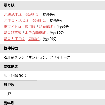
最寄駅
JR総武本線
「
錦糸町駅
」徒歩9分
JR中央・総武線
「
錦糸町駅
」徒歩9分
東京メトロ半蔵門線
「
錦糸町駅
」徒歩9分
都営浅草線
「
本所吾妻橋駅
」徒歩17分
都営大江戸線
「
両国駅
」徒歩20分
物件特徴
REIT系ブランドマンション、デザイナーズ
階数構造
地上14階 RC造
総戸数
69戸
築年月