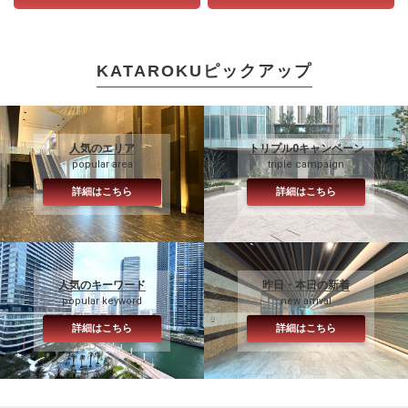
KATAROKUピックアップ
人気のエリア
トリプル0キャンペーン
popular area
triple campaign
詳細はこちら
詳細はこちら
人気のキーワード
昨日・本日の新着
popular keyword
new arrival
詳細はこちら
詳細はこちら