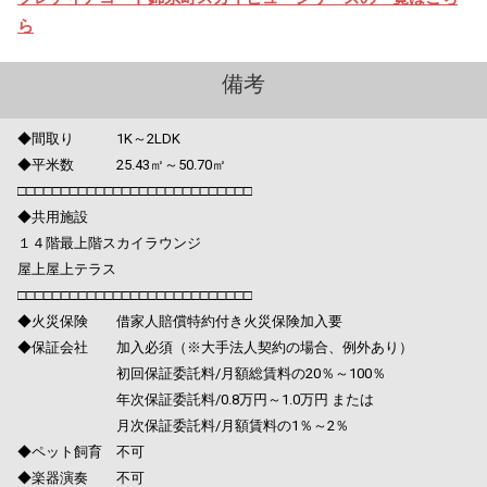
ら
備考
◆間取り 1K～2LDK
◆平米数 25.43㎡～50.70㎡
□□□□□□□□□□□□□□□□□□□□□□□□□□□
◆共用施設
１４階最上階スカイラウンジ
屋上屋上テラス
□□□□□□□□□□□□□□□□□□□□□□□□□□□
◆火災保険 借家人賠償特約付き火災保険加入要
◆保証会社 加入必須（※大手法人契約の場合、例外あり）
初回保証委託料/月額総賃料の20％～100％
年次保証委託料/0.8万円～1.0万円 または
月次保証委託料/月額賃料の1％～2％
◆ペット飼育 不可
◆楽器演奏 不可