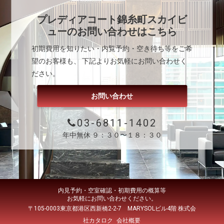
プレディアコート錦糸町スカイビ
ュー
のお問い合わせはこちら
初期費用を知りたい・内覧予約・空き待ち等をご希
望のお客様も、 下記よりお気軽にお問い合わせく
ださい。
お問い合わせ
03-6811-1402
年中無休 ９：３０〜１８：３０
内見予約・空室確認・初期費用の概算等
お気軽にお問い合わせください。
〒105-0003東京都港区西新橋2-2-7 MARYSOLビル4階 株式会
社カタロク
会社概要