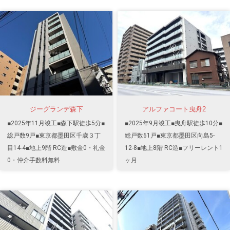
ジーグランデ森下
アルファコート曳舟2
■2025年11月竣工■森下駅徒歩5分■
■2025年9月竣工■曳舟駅徒歩10分■
総戸数9戸■東京都墨田区千歳３丁
総戸数61戸■東京都墨田区向島5-
目14-4■地上9階 RC造■敷金0・礼金
12-8■地上8階 RC造■フリーレント1
0・仲介手数料無料
ヶ月