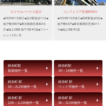
ロイヤルパークス品川
コンフォリア芝浦MOKU
■2025年1月竣工■品川駅徒歩11分■
■2024年10月竣工■田町駅徒歩9分■
総戸数458戸■東京都港区港南3-5-
総戸数64戸■東京都港区芝浦4-11-
21■地上28階 地下1階 RC造■フリー
16■地上9階 RC造
レント2.5ヶ月
錦糸町駅
錦糸町駅
新築物件一覧
1R～1K物件一覧
錦糸町 駅
錦糸町 駅
2K～2LDK物件一覧
ペット可物件一覧
錦糸町 駅
錦糸町 駅
1DK～1LDK物件一覧
3K～3LDK物件一覧