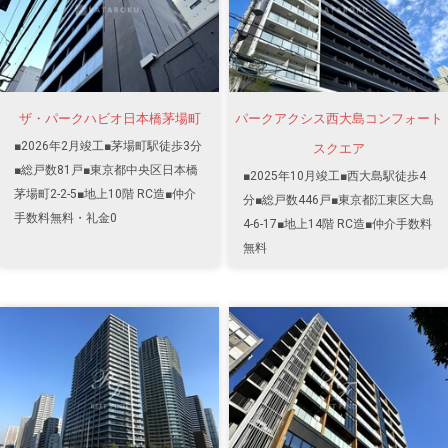
ザ・パークハビオ日本橋茅場町
パークアクシス西大島コンフォート
■2026年2月竣工■茅場町駅徒歩3分
スクエア
■総戸数81戸■東京都中央区日本橋
■2025年10月竣工■西大島駅徒歩4
茅場町2-2-5■地上10階 RC造■仲介
分■総戸数446戸■東京都江東区大島
手数料無料・礼金0
4-6-17■地上14階 RC造■仲介手数料
無料