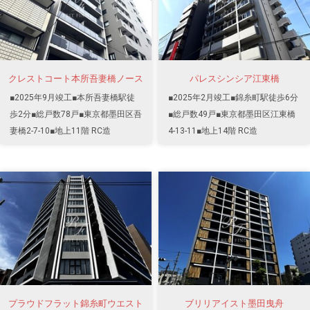
クレストコート本所吾妻橋ノース
パレスシンシア江東橋
■2025年9月竣工■本所吾妻橋駅徒
■2025年2月竣工■錦糸町駅徒歩6分
歩2分■総戸数78戸■東京都墨田区吾
■総戸数49戸■東京都墨田区江東橋
妻橋2-7-10■地上11階 RC造
4-13-11■地上14階 RC造
プラウドフラット錦糸町ウエスト
ブリリアイスト墨田曳舟