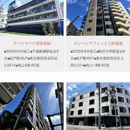
アークマーク世田谷砧
グレーシアフィット三軒茶屋
■2025年6月竣工■千歳船橋駅徒歩9
■2025年8月竣工■駒沢大学駅徒歩8
分■総戸数42戸■東京都世田谷区砧
分■総戸数49戸■東京都世田谷区上
2-20-16■地上6階 RC造
馬2-22-4■地上14階 RC造