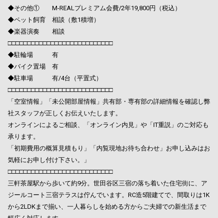
◆その他① M-REALプレミアム会費/2年19,800円（税込）
◆ペット飼育 相談（敷1積増）
◆楽器演奏 相談
□□□□□□□□□□□□□□□□□□□□□□□□□□□
◆駐輪場 有
◆バイク置場 有
◆駐車場 有/4台（平置式）
□□□□□□□□□□□□□□□□□□□□□□□□□□□
「空室情報」「未公開部屋情報」共有部・専有部の詳細情報を確認し弊
社スタッフが正しくお伝えいたします。
オンラインによるご相談、「オンライン内見」や「IT重説」のご対応も
承ります。
「初期費用の概算見積もり」「内覧現地お待ち合わせ」お申し込みはお
気軽にお申し付け下さい。」
□□□□□□□□□□□□□□□□□□□□□□□□□□□
三軒茶屋駅から歩いて約9分。世田谷区三宿の落ち着いた住宅街に、ア
ジールコート三宿テラスは佇んでいます。RC造5階建てで、間取りは1K
から2LDKまで揃い、一人暮らしを始める方からご夫婦での新生活まで