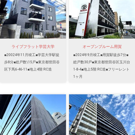
ライブフラット学芸大学
オープンブルーム用賀
■20024年11月竣工■学芸大学駅徒
■2024年9月竣工■用賀駅徒歩7分■
歩8分■総戸数\15戸■東京都世田谷
総戸数30戸■東京都世田谷区玉川台
区下馬6-46-11■地上4階 RC造
1-8-4■地上5階 RC造■フリーレント
1ヶ月