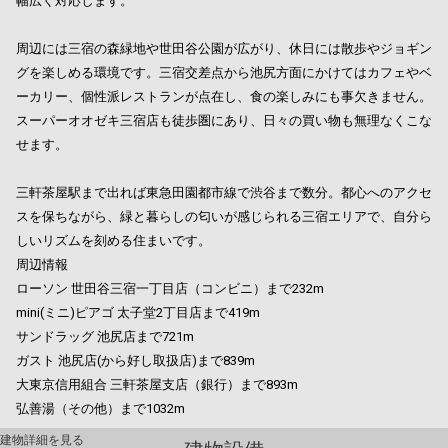
幅広く対応します。
周辺には三宿の森緑地や世田谷公園が広がり、休日には散歩やジョギン
グを楽しめる環境です。三宿交差点から池尻方面にかけてはカフェやベ
ーカリー、個性派レストランが点在し、食の楽しみにも事欠きません。
スーパーオオゼキ三宿店も徒歩圏にあり、日々の買い物も無理なくこな
せます。
三軒茶屋駅まで出れば東急田園都市線で渋谷まで数分。都心へのアクセ
スを保ちながら、緑と暮らしの匂いが感じられる三宿エリアで、自分ら
しいリズムを刻める住まいです。
周辺情報
ローソン 世田谷三宿一丁目店（コンビニ）まで232m
mini(ミニ)ピアゴ 太子堂2丁目店まで419m
サンドラッグ 池尻店まで721m
ガスト 池尻店(から好し取扱店)まで839m
大東京信用組合 三軒茶屋支店（銀行）まで893m
弘善湯（その他）まで1032m
建物詳細を見る