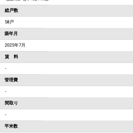
総戸数
58戸
築年月
2025年7月
賃 料
-
管理費
-
間取り
-
平米数