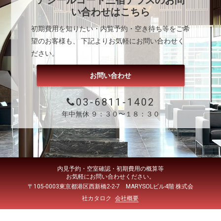
アジールコート三宿テラス
のお問
い合わせはこちら
初期費用を知りたい・内覧予約・空き待ち等をご希
望のお客様も、 下記よりお気軽にお問い合わせく
ださい。
お問い合わせ
03-6811-1402
年中無休 ９：３０〜１８：３０
内見予約・空室確認・初期費用の概算等
お気軽にお問い合わせください。
〒105-0003東京都港区西新橋2-2-7 MARYSOLビル4階 株式会
社カタロク
会社概要