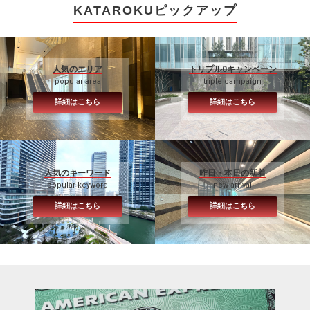
KATAROKUピックアップ
人気のエリア
トリプル0キャンペーン
popular area
triple campaign
詳細はこちら
詳細はこちら
人気のキーワード
昨日・本日の新着
popular keyword
new arrival
詳細はこちら
詳細はこちら