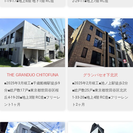
1-19-17■地上6階 地下1階 RC造
2-29-11■地上7階 RC造
THE GRANDUO CHITOFUNA
グランパセオ下北沢
■2025年3月竣工■千歳船橋駅徒歩9
■2025年2月竣工■池ノ上駅徒歩2分
分■総戸数17戸■東京都世田谷区桜
■総戸数25戸■東京都世田谷区北沢
丘4-19-20■地上3階 RC造■フリーレ
1-33-20■地上4階 RC造■フリーレン
ント1ヶ月
ト2ヶ月