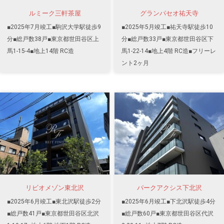
ルミーク三軒茶屋
グランパセオ祐天寺
■2025年7月竣工■駒沢大学駅徒歩9
■2025年5月竣工■祐天寺駅徒歩10
分■総戸数38戸■東京都世田谷区上
分■総戸数33戸■東京都世田谷区下
馬1-15-4■地上14階 RC造
馬1-22-14■地上4階 RC造■フリーレ
ント2ヶ月
リビオメゾン東北沢
パークアクシス下北沢
■2025年6月竣工■東北沢駅徒歩2分
■2025年6月竣工■下北沢駅徒歩4分
■総戸数41戸■東京都世田谷区北沢
■総戸数60戸■東京都世田谷区代沢