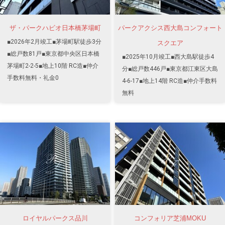
ザ・パークハビオ日本橋茅場町
パークアクシス西大島コンフォート
■2026年2月竣工■茅場町駅徒歩3分
スクエア
■総戸数81戸■東京都中央区日本橋
■2025年10月竣工■西大島駅徒歩4
茅場町2-2-5■地上10階 RC造■仲介
分■総戸数446戸■東京都江東区大島
手数料無料・礼金0
4-6-17■地上14階 RC造■仲介手数料
無料
ロイヤルパークス品川
コンフォリア芝浦MOKU