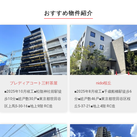
おすすめ物件紹介
プレディアコート三軒茶屋
nido桜丘
■2025年10月竣工■松陰神社前駅徒
■2025年8月竣工■千歳船橋駅徒歩6
歩10分■総戸数30戸■東京都世田谷
分■総戸数46戸■東京都世田谷区桜
区上馬5-30-16■地上9階 RC造
丘5-37-21■地上4階 RC造