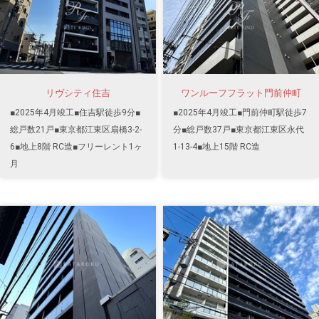
リヴシティ住吉
ワンルーフフラット門前仲町
■2025年4月竣工■住吉駅徒歩9分■
■2025年4月竣工■門前仲町駅徒歩7
総戸数21戸■東京都江東区扇橋3-2-
分■総戸数37戸■東京都江東区永代
6■地上8階 RC造■フリーレント1ヶ
1-13-4■地上15階 RC造
月