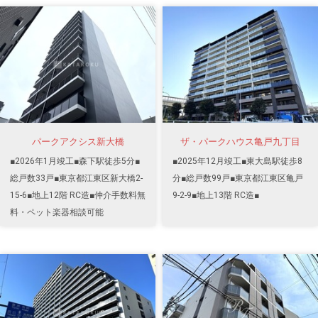
パークアクシス新大橋
ザ・パークハウス亀戸九丁目
■2026年1月竣工■森下駅徒歩5分■
■2025年12月竣工■東大島駅徒歩8
総戸数33戸■東京都江東区新大橋2-
分■総戸数99戸■東京都江東区亀戸
15-6■地上12階 RC造■仲介手数料無
9-2-9■地上13階 RC造■
料・ペット楽器相談可能