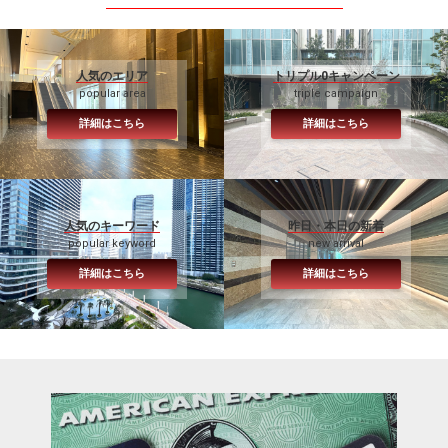
人気のエリア
トリプル0キャンペーン
popular area
triple campaign
詳細はこちら
詳細はこちら
人気のキーワード
昨日・本日の新着
popular keyword
new arrival
詳細はこちら
詳細はこちら