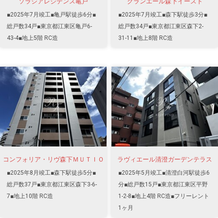
ソラシアレジデンス亀戸
グランエール森下イースト
■2025年7月竣工■亀戸駅徒歩6分■
■2025年7月竣工■森下駅徒歩3分■
総戸数34戸■東京都江東区亀戸6-
総戸数34戸■東京都江東区森下2-
43-4■地上5階 RC造
31-11■地上8階 RC造
コンフォリア・リヴ森下ＭＵＴＩＯ
ラヴィエール清澄ガーデンテラス
■2025年8月竣工■森下駅徒歩5分■
■2025年5月竣工■清澄白河駅徒歩6
総戸数37戸■東京都江東区森下3-6-
分■総戸数15戸■東京都江東区平野
7■地上10階 RC造
1-2-8■地上4階 RC造■フリーレント
1ヶ月