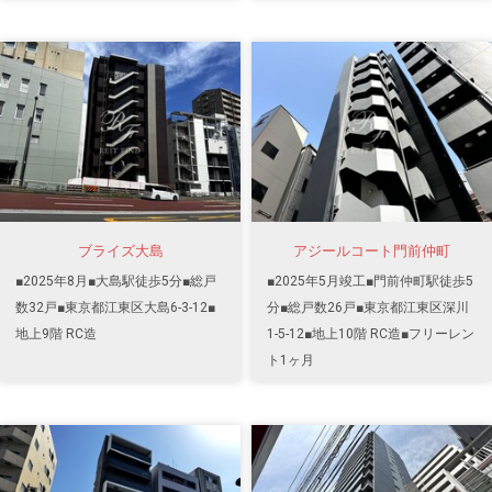
ブライズ大島
アジールコート門前仲町
■2025年8月■大島駅徒歩5分■総戸
■2025年5月竣工■門前仲町駅徒歩5
数32戸■東京都江東区大島6-3-12■
分■総戸数26戸■東京都江東区深川
地上9階 RC造
1-5-12■地上10階 RC造■フリーレン
ト1ヶ月