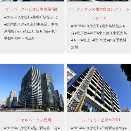
ザ・パークハビオ日本橋茅場町
パークアクシス西大島コンフォート
■2026年2月竣工■茅場町駅徒歩3分
スクエア
■総戸数81戸■東京都中央区日本橋
■2025年10月竣工■西大島駅徒歩4
茅場町2-2-5■地上10階 RC造■仲介
分■総戸数446戸■東京都江東区大島
手数料無料・礼金0
4-6-17■地上14階 RC造■仲介手数料
無料
ロイヤルパークス品川
コンフォリア芝浦MOKU
■2025年1月竣工■品川駅徒歩11分■
■2024年10月竣工■田町駅徒歩9分■