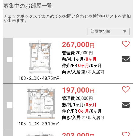
募集中のお部屋一覧
チェックボックスでまとめてのお問い合わせや検討中リストへ追加
が出来ます。
267,000
円
管理費
20,000円
敷/礼
1ヶ月
/
0ヶ月
仲介/FR
0ヶ月
/
0ヶ月
向き/入居
東/即入居可
2
103 - 2LDK - 48.75m
197,000
円
管理費
20,000円
敷/礼
1ヶ月
/
0ヶ月
仲介/FR
0ヶ月
/
0ヶ月
向き/入居
西/即入居可
2
105 - 2LDK - 39.19m
203,000