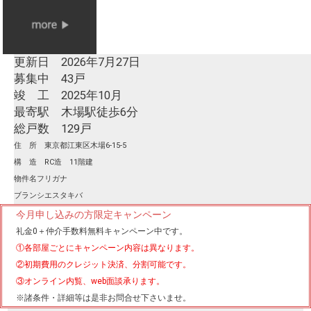
更新日 2026年7月27日
募集中 43戸
竣 工 2025年10月
最寄駅 木場駅徒歩6分
総戸数 129戸
住 所 東京都江東区木場6-15-5
構 造 RC造 11階建
物件名フリガナ
ブランシエスタキバ
今月申し込みの方限定キャンペーン
礼金0
＋
仲介手数料無料
キャンペーン中です。
①各部屋ごとにキャンペーン内容は異なります。
②初期費用のクレジット決済、分割可能です。
③オンライン内覧、web面談承ります。
※諸条件・詳細等は是非お問合せ下さいませ。