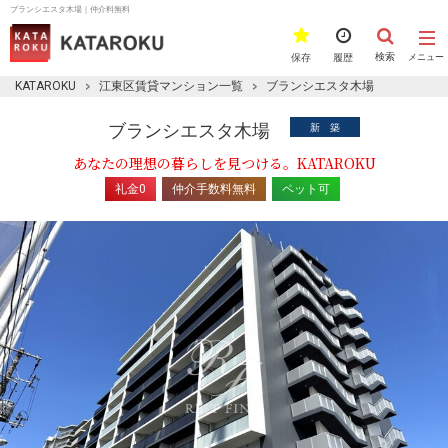
ブランシエスタ木場｜仲介料無料
検索
保存
履歴
メニュー
KATAROKU
江東区賃貸マンション一覧
ブランシエスタ木場
ブランシエスタ木場
新 築
あなたの理想の暮らしを見つける。KATAROKU
礼金0
仲介手数料無料
ペット可