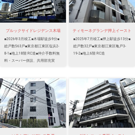
ブルックサイドレジデンス木場
ティモーネグランデ押上イースト
■2026年3月竣工■木場駅徒歩9分■
■2025年7月竣工■押上駅徒歩13分■
総戸数563戸■東京都江東区塩浜2-
総戸数32戸■東京都江東区亀戸3-
8-1■地上18階 RC造■仲介手数料無
19-2■地上6階 RC造
料・スーパー併設、共用部充実