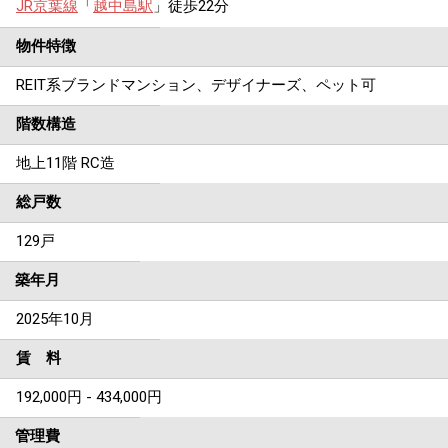
JR京葉線
「
越中島駅
」徒歩22分
物件特徴
REIT系ブランドマンション、デザイナーズ、ペット可
階数構造
地上11階 RC造
総戸数
129戸
築年月
2025年10月
賃 料
192,000円 - 434,000円
管理費