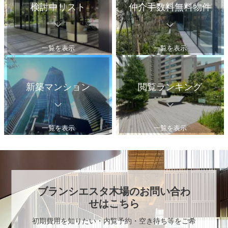
検討中リスト
仲介手数料無料物件
一覧を表示
一覧を表示
新築マンション
閲覧ランキング
一覧を表示
一覧を表示
ブランシエスタ木場
のお問い合わ
せはこちら
初期費用を知りたい・内覧予約・空き待ち等をご希