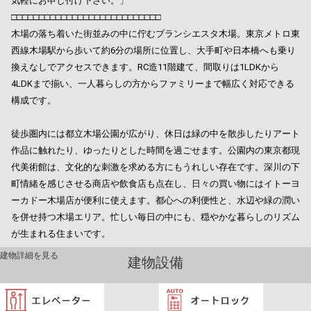
気軽にお申し付け下さい。」
□□□□□□□□□□□□□□□□□□□□□□□□□□□
木場の落ち着いた街並みの中に佇むブランシエスタ木場。東京メトロ東
西線木場駅から歩いて約6分の場所に位置し、大手町や日本橋へも乗り
換えなしでアクセスできます。RC造11階建て、間取りは1LDKから
4LDKまで揃い、一人暮らしの方からファミリーまで幅広く対応できる
構成です。
徒歩圏内には都立木場公園が広がり、休日は緑の中を散歩したりアート
作品に触れたり、ゆったりとした時間を過ごせます。公園内の東京都現
代美術館は、文化的な刺激を求める方にもうれしい存在です。深川の下
町情緒を感じさせる商店や飲食店も点在し、日々の買い物にはイトーヨ
ーカドー木場店が便利に使えます。都心への利便性と、水辺や緑の潤い
を併せ持つ木場エリア。忙しい毎日の中にも、穏やかな暮らしのリズム
が生まれる住まいです。
建物詳細を見る
建物設備