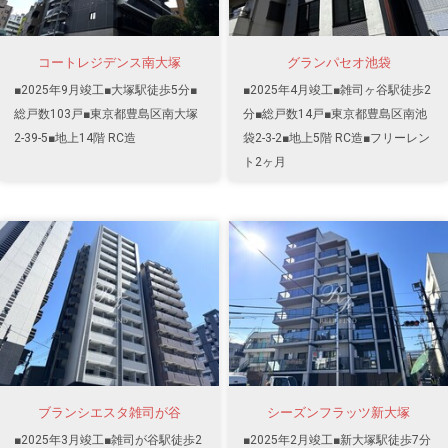
コートレジデンス南大塚
グランパセオ池袋
■2025年9月竣工■大塚駅徒歩5分■
■2025年4月竣工■雑司ヶ谷駅徒歩2
総戸数103戸■東京都豊島区南大塚
分■総戸数14戸■東京都豊島区南池
2-39-5■地上14階 RC造
袋2-3-2■地上5階 RC造■フリーレン
ト2ヶ月
ブランシエスタ雑司が谷
シーズンフラッツ新大塚
■2025年3月竣工■雑司が谷駅徒歩2
■2025年2月竣工■新大塚駅徒歩7分