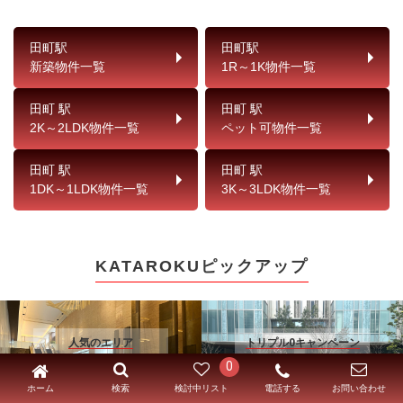
田町駅
田町駅
新築物件一覧
1R～1K物件一覧
田町 駅
田町 駅
2K～2LDK物件一覧
ペット可物件一覧
田町 駅
田町 駅
1DK～1LDK物件一覧
3K～3LDK物件一覧
KATAROKUピックアップ
人気のエリア
トリプル0キャンペーン
popular area
triple campaign
0
詳細はこちら
詳細はこちら
ホーム
電話する
検索
検討中リスト
お問い合わせ