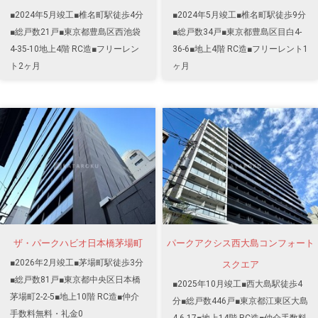
■2024年5月竣工■椎名町駅徒歩4分
■2024年5月竣工■椎名町駅徒歩9分
■総戸数21戸■東京都豊島区西池袋
■総戸数34戸■東京都豊島区目白4-
4-35-10地上4階 RC造■フリーレン
36-6■地上4階 RC造■フリーレント1
ト2ヶ月
ヶ月
ザ・パークハビオ日本橋茅場町
パークアクシス西大島コンフォート
■2026年2月竣工■茅場町駅徒歩3分
スクエア
■総戸数81戸■東京都中央区日本橋
■2025年10月竣工■西大島駅徒歩4
茅場町2-2-5■地上10階 RC造■仲介
分■総戸数446戸■東京都江東区大島
手数料無料・礼金0
4-6-17■地上14階 RC造■仲介手数料