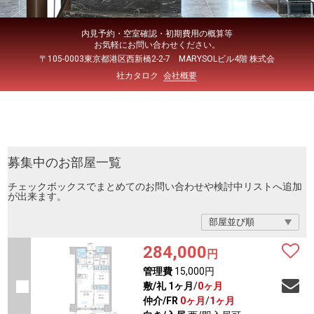
内見予約・空室確認・初期費用の概算等
お気軽にお問い合わせください。
〒105-0003東京都港区西新橋2-2-7 MARYSOLビル4階 株式会
社カタロク
会社概要
募集中のお部屋一覧
チェックボックスでまとめてのお問い合わせや検討中リストへ追加
が出来ます。
284,000
円
管理費
15,000円
敷/礼
1ヶ月
/
0ヶ月
仲介/FR
0ヶ月
/
1ヶ月