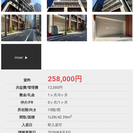
258,000
円
賃料
共益費/管理費
12,000円
敷金/礼金
1ヶ月
/
0ヶ月
仲介/FR
0ヶ月
/
1ヶ月
所在階/向き
10階/西
2
間取/面積
1LDK/42.39m
入居日
即入居可
情報更新日
2026年8月3日