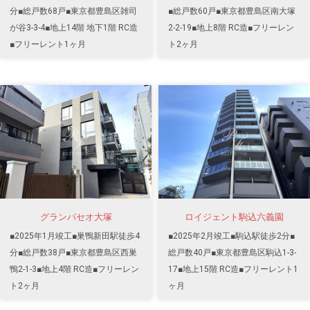
分■総戸数68戸■東京都豊島区雑司
■総戸数60戸■東京都豊島区南大塚
が谷3-3-4■地上14階 地下1階 RC造
2-2-19■地上8階 RC造■フリーレン
■フリーレント1ヶ月
ト2ヶ月
グランパセオ大塚
ロイジェント駒込六義園
■2025年1月竣工■巣鴨新田駅徒歩4
■2025年2月竣工■駒込駅徒歩2分■
分■総戸数38戸■東京都豊島区西巣
総戸数40戸■東京都豊島区駒込1-3-
鴨2-1-3■地上4階 RC造■フリーレン
17■地上15階 RC造■フリーレント1
ト2ヶ月
ヶ月