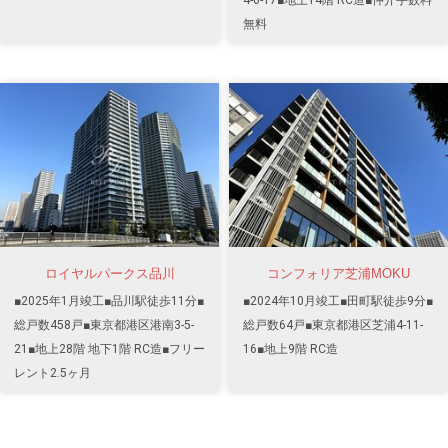
無料
ロイヤルパークス品川
コンフォリア芝浦MOKU
■2025年1月竣工■品川駅徒歩11分■
■2024年10月竣工■田町駅徒歩9分■
総戸数458戸■東京都港区港南3-5-
総戸数64戸■東京都港区芝浦4-11-
21■地上28階 地下1階 RC造■フリー
16■地上9階 RC造
レント2.5ヶ月