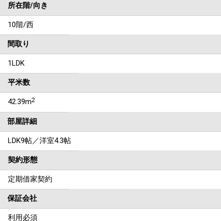
所在階/向き
10階/西
間取り
1LDK
平米数
2
42.39m
部屋詳細
LDK9帖／洋室4.3帖
契約形態
定期借家契約
保証会社
利用必須