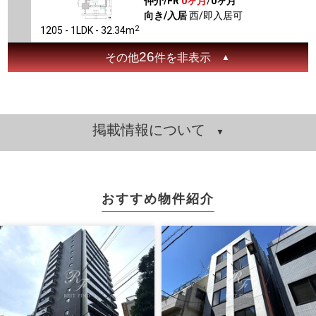
仲介/FR
0ヶ月
/
0ヶ月
向き/入居
西/即入居可
2
1205 - 1LDK - 32.34m
26
その他
件を非表示
掲載情報について
おすすめ物件紹介