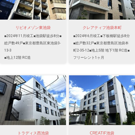
リビオメゾン東池袋
クレアティフ池袋本町
■2024年11月竣工■池袋駅徒歩8分■
■2024年6月竣工■下板橋駅徒歩8分
総戸数49戸■東京都豊島区東池袋3-
■総戸数32戸■東京都豊島区池袋本
13-3
町2-35-12■地上5階 地下1階 RC造■
■地上12階 RC造
フリーレント1ヶ月
トラディス西池袋
CREATIF池袋