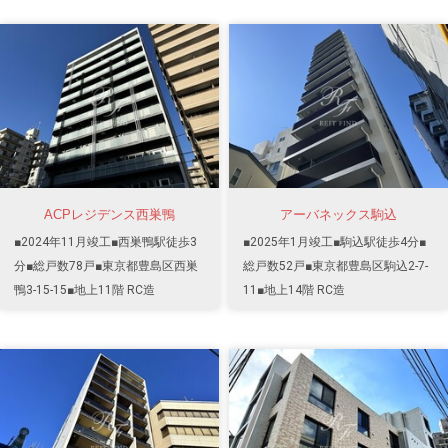
ACPレジデンス西巣鴨
アーバネックス駒込
■2024年11月竣工■西巣鴨駅徒歩3
■2025年1月竣工■駒込駅徒歩4分■
分■総戸数78戸■東京都豊島区西巣
総戸数52戸■東京都豊島区駒込2-7-
鴨3-15-15■地上11階 RC造
11■地上14階 RC造