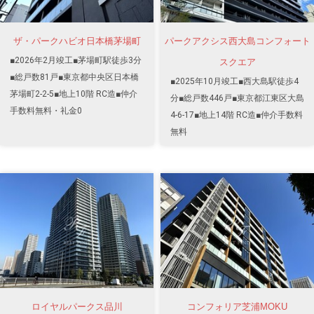
ザ・パークハビオ日本橋茅場町
パークアクシス西大島コンフォート
■2026年2月竣工■茅場町駅徒歩3分
スクエア
■総戸数81戸■東京都中央区日本橋
■2025年10月竣工■西大島駅徒歩4
茅場町2-2-5■地上10階 RC造■仲介
分■総戸数446戸■東京都江東区大島
手数料無料・礼金0
4-6-17■地上14階 RC造■仲介手数料
無料
ロイヤルパークス品川
コンフォリア芝浦MOKU