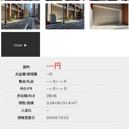
---
円
賃料
共益費/管理費
---円
敷金/礼金
---ヶ月
/
---ヶ月
仲介/FR
---ヶ月
/
---ヶ月
所在階/向き
2階/南
2
間取/面積
2LDK+SIC/53.41m
入居日
---
情報更新日
2026年7月2日