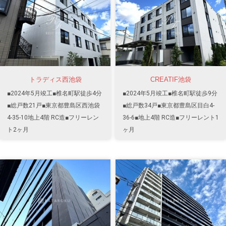
トラディス西池袋
CREATIF池袋
■2024年5月竣工■椎名町駅徒歩4分
■2024年5月竣工■椎名町駅徒歩9分
■総戸数21戸■東京都豊島区西池袋
■総戸数34戸■東京都豊島区目白4-
4-35-10地上4階 RC造■フリーレン
36-6■地上4階 RC造■フリーレント1
ト2ヶ月
ヶ月