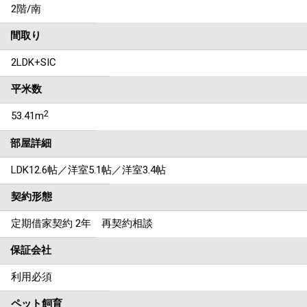
2階/南
間取り
2LDK+SIC
平米数
2
53.41m
部屋詳細
LDK12.6帖／洋室5.1帖／洋室3.4帖
契約形態
定期借家契約 2年 再契約相談
保証会社
利用必須
ペット飼育