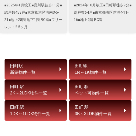
■2025年1月竣工■品川駅徒歩11分■
■2024年10月竣工■田町駅徒歩9分■
総戸数458戸■東京都港区港南3-5-
総戸数64戸■東京都港区芝浦4-11-
21■地上28階 地下1階 RC造■フリー
16■地上9階 RC造
レント2.5ヶ月
田町駅
田町駅
新築物件一覧
1R～1K物件一覧
田町 駅
田町 駅
2K～2LDK物件一覧
ペット可物件一覧
田町 駅
田町 駅
1DK～1LDK物件一覧
3K～3LDK物件一覧