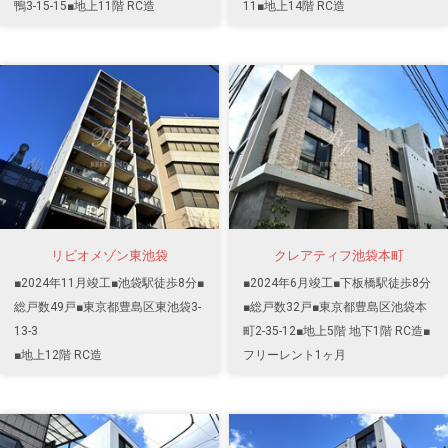
鴨3-15-15■地上11階 RC造
11■地上14階 RC造
リビオメゾン東池袋
クレアティフ池袋本町
■2024年11月竣工■池袋駅徒歩8分■
■2024年6月竣工■下板橋駅徒歩8分
総戸数49戸■東京都豊島区東池袋3-
■総戸数32戸■東京都豊島区池袋本
13-3
町2-35-12■地上5階 地下1階 RC造■
■地上12階 RC造
フリーレント1ヶ月