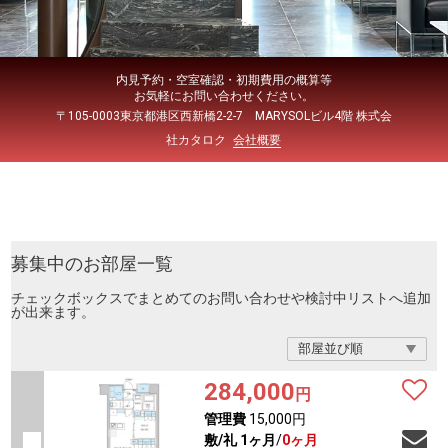
内見予約・空室確認・初期費用の概算等
お気軽にお問い合わせください。
〒105-0003東京都港区西新橋2-2-7 MARYSOLビル4階 株式会
社カタロク
会社概要
募集中のお部屋一覧
チェックボックスでまとめてのお問い合わせや検討中リストへ追加
が出来ます。
284,000
円
管理費
15,000円
敷/礼
1ヶ月
/
0ヶ月