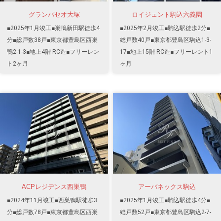
グランパセオ大塚
ロイジェント駒込六義園
■2025年1月竣工■巣鴨新田駅徒歩4
■2025年2月竣工■駒込駅徒歩2分■
分■総戸数38戸■東京都豊島区西巣
総戸数40戸■東京都豊島区駒込1-3-
鴨2-1-3■地上4階 RC造■フリーレン
17■地上15階 RC造■フリーレント1
ト2ヶ月
ヶ月
ACPレジデンス西巣鴨
アーバネックス駒込
■2024年11月竣工■西巣鴨駅徒歩3
■2025年1月竣工■駒込駅徒歩4分■
分■総戸数78戸■東京都豊島区西巣
総戸数52戸■東京都豊島区駒込2-7-