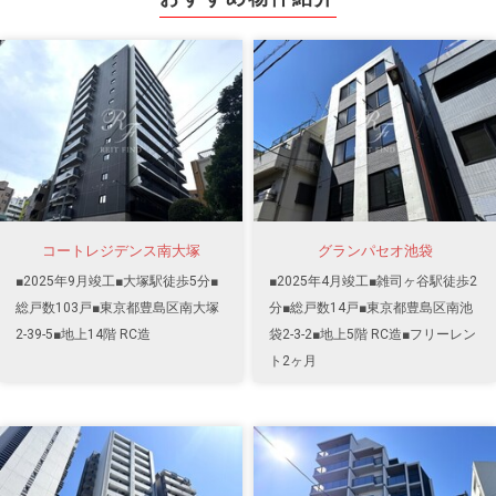
コートレジデンス南大塚
グランパセオ池袋
■2025年9月竣工■大塚駅徒歩5分■
■2025年4月竣工■雑司ヶ谷駅徒歩2
総戸数103戸■東京都豊島区南大塚
分■総戸数14戸■東京都豊島区南池
2-39-5■地上14階 RC造
袋2-3-2■地上5階 RC造■フリーレン
ト2ヶ月