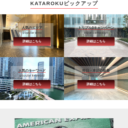
KATAROKUピックアップ
人気のエリア
トリプル0キャンペーン
popular area
triple campaign
詳細はこちら
詳細はこちら
人気のキーワード
昨日・本日の新着
popular keyword
new arrival
詳細はこちら
詳細はこちら