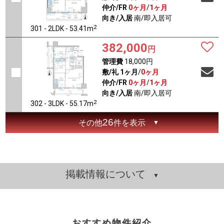
仲介/FR
0ヶ月
/
1ヶ月
向き/入居
南/即入居可
2
301 - 2LDK - 53.41m
382,000
円
管理費
18,000円
敷/礼
1ヶ月
/
0ヶ月
仲介/FR
0ヶ月
/
1ヶ月
向き/入居
南/即入居可
2
302 - 3LDK - 55.17m
26
その他
件を表示
掲載情報について
おすすめ物件紹介