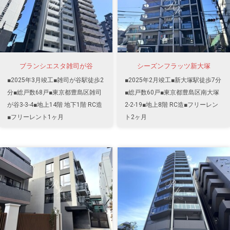
ブランシエスタ雑司が谷
シーズンフラッツ新大塚
■2025年3月竣工■雑司が谷駅徒歩2
■2025年2月竣工■新大塚駅徒歩7分
分■総戸数68戸■東京都豊島区雑司
■総戸数60戸■東京都豊島区南大塚
が谷3-3-4■地上14階 地下1階 RC造
2-2-19■地上8階 RC造■フリーレン
■フリーレント1ヶ月
ト2ヶ月