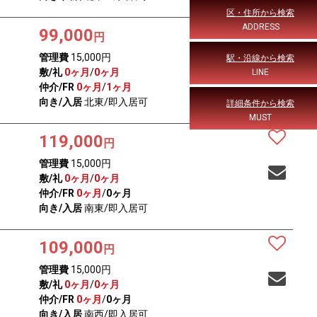
区・住所から検索
ADDRESS
99,000
円
管理費
15,000円
駅・沿線から検索
敷/礼
0ヶ月
/
0ヶ月
LINE
仲介/FR
0ヶ月
/
1ヶ月
向き/入居
北東/即入居可
詳細条件から検索
MUST
119,000
円
管理費
15,000円
敷/礼
0ヶ月
/
0ヶ月
仲介/FR
0ヶ月
/
0ヶ月
向き/入居
南東/即入居可
109,000
円
管理費
15,000円
敷/礼
0ヶ月
/
0ヶ月
仲介/FR
0ヶ月
/
0ヶ月
向き/入居
南西/即入居可