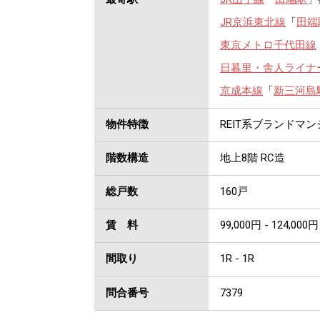
JR京浜東北線
「
田端
東京メトロ千代田線
日暮里・舎人ライナ
京成本線
「
新三河島
物件特徴
REIT系ブランドマ
階数構造
地上8階 RC造
総戸数
160戸
賃 料
99,000円 - 124,000円
間取り
1R - 1R
問合番号
7379