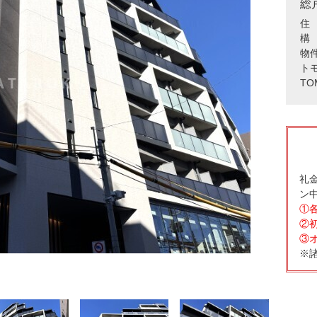
総
住 
構 
物
ト
TO
礼金
ン
①
②
③
※