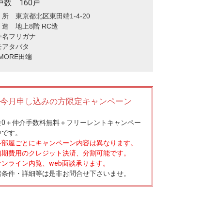
戸数 160戸
所 東京都北区東田端1-4-20
造 地上8階 RC造
件名フリガナ
モアタバタ
MORE田端
今月申し込みの方限定キャンペーン
0
＋
仲介手数料無料
＋
フリーレント
キャンペー
中です。
各部屋ごとにキャンペーン内容は異なります。
初期費用のクレジット決済、分割可能です。
オンライン内覧、web面談承ります。
諸条件・詳細等は是非お問合せ下さいませ。