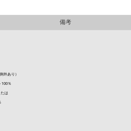
備考
例外あり）
00％
たは
％