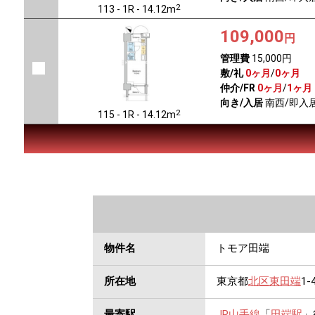
2
113 - 1R - 14.12m
109,000
円
管理費
15,000円
敷/礼
0ヶ月
/
0ヶ月
仲介/FR
0ヶ月
/
1ヶ月
向き/入居
南西/即入
2
115 - 1R - 14.12m
物件名
トモア田端
所在地
東京都
北区
東田端
1-
最寄駅
JR山手線
「
田端駅
」