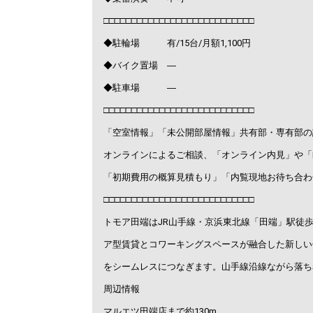
□□□□□□□□□□□□□□□□□□□□□□□□□□□
◆駐輪場 有/15台/月額1,100円
◆バイク置場 ―
◆駐車場 ―
□□□□□□□□□□□□□□□□□□□□□□□□□□□
「空室情報」「未公開部屋情報」共有部・専有部の
オンラインによるご相談、「オンライン内見」や「
「初期費用の概算見積もり」「内覧現地お待ち合わ
□□□□□□□□□□□□□□□□□□□□□□□□□□□
トモア田端はJR山手線・京浜東北線「田端」駅徒歩
ア型賃貸とコワーキングスペースが融合した新しい
をシームレスにつなぎます。山手線沿線ながら落ち
周辺情報
マルエツ田端店まで約130m