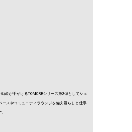
動産が手がけるTOMOREシリーズ第2弾としてシェ
ペースやコミュニティラウンジを備え暮らしと仕事
す。