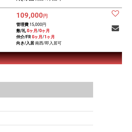
109,000
円
管理費
15,000円
敷/礼
0ヶ月
/
0ヶ月
仲介/FR
0ヶ月
/
1ヶ月
向き/入居
南西/即入居可