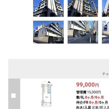
チェ
99,000
円
管理費
15,000円
敷/礼
0ヶ月
/
0ヶ月
仲介/FR
0ヶ月
/
0ヶ月
向き/入居
北東/即入