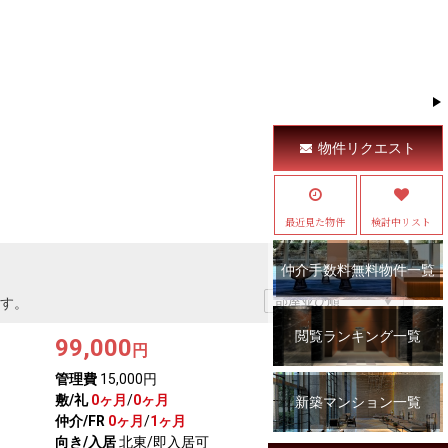
物件リクエスト
最近見た物件
検討中リスト
仲介手数料無料物件一覧
す。
閲覧ランキング一覧
99,000
円
管理費
15,000円
敷/礼
0ヶ月
/
0ヶ月
新築マンション一覧
仲介/FR
0ヶ月
/
1ヶ月
向き/入居
北東/即入居可