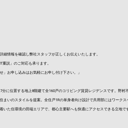
詳細情報を確認し弊社スタッフが正しくお伝えいたします。
IT重説」のご対応も承ります。
せ」お申し込みはお気軽にお申し付け下さい。」
7分に位置する地上8階建て全160戸のコリビング賃貸レジデンスです。野村不
住まいのスタイルを提案。全住戸1Rの単身者向け設計で共用部にはワークス
着いた住環境の田端エリアで、都心主要駅へも快適にアクセスできる立地で