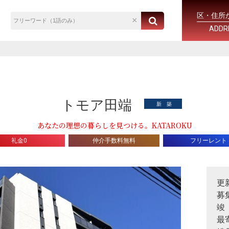
区・住所
ADDR
トモア田端
新 築
あなたの理想の暮らしを見つける。KATAROKU
礼金0
仲介手数料無料
フリーレント
更
募
竣
最