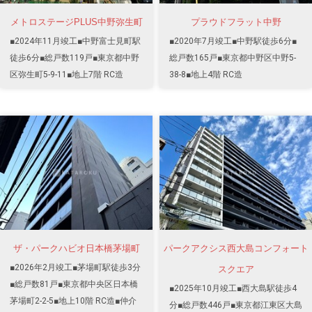
メトロステージPLUS中野弥生町
プラウドフラット中野
■2024年11月竣工■中野富士見町駅
■2020年7月竣工■中野駅徒歩6分■
徒歩6分■総戸数119戸■東京都中野
総戸数165戸■東京都中野区中野5-
区弥生町5-9-11■地上7階 RC造
38-8■地上4階 RC造
ザ・パークハビオ日本橋茅場町
パークアクシス西大島コンフォート
■2026年2月竣工■茅場町駅徒歩3分
スクエア
■総戸数81戸■東京都中央区日本橋
■2025年10月竣工■西大島駅徒歩4
茅場町2-2-5■地上10階 RC造■仲介
分■総戸数446戸■東京都江東区大島