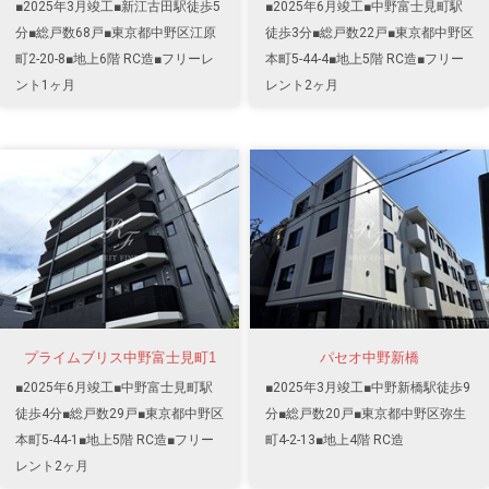
■2025年3月竣工■新江古田駅徒歩5
■2025年6月竣工■中野富士見町駅
分■総戸数68戸■東京都中野区江原
徒歩3分■総戸数22戸■東京都中野区
町2-20-8■地上6階 RC造■フリーレ
本町5-44-4■地上5階 RC造■フリー
ント1ヶ月
レント2ヶ月
プライムブリス中野富士見町1
パセオ中野新橋
■2025年6月竣工■中野富士見町駅
■2025年3月竣工■中野新橋駅徒歩9
徒歩4分■総戸数29戸■東京都中野区
分■総戸数20戸■東京都中野区弥生
本町5-44-1■地上5階 RC造■フリー
町4-2-13■地上4階 RC造
レント2ヶ月