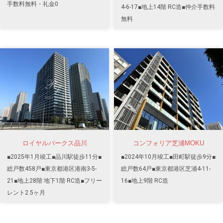
手数料無料・礼金0
4-6-17■地上14階 RC造■仲介手数料
無料
ロイヤルパークス品川
コンフォリア芝浦MOKU
■2025年1月竣工■品川駅徒歩11分■
■2024年10月竣工■田町駅徒歩9分■
総戸数458戸■東京都港区港南3-5-
総戸数64戸■東京都港区芝浦4-11-
21■地上28階 地下1階 RC造■フリー
16■地上9階 RC造
レント2.5ヶ月