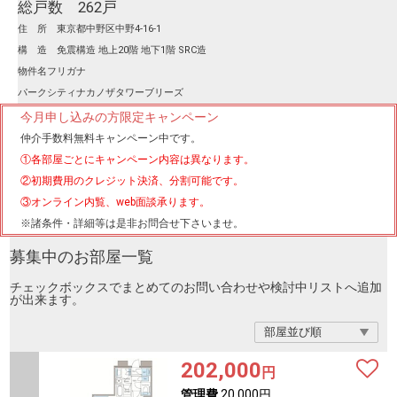
総戸数 262戸
住 所 東京都中野区中野4-16-1
構 造 免震構造 地上20階 地下1階 SRC造
物件名フリガナ
パークシティナカノザタワーブリーズ
今月申し込みの方限定キャンペーン
仲介手数料無料
キャンペーン中です。
①各部屋ごとにキャンペーン内容は異なります。
②初期費用のクレジット決済、分割可能です。
③オンライン内覧、web面談承ります。
※諸条件・詳細等は是非お問合せ下さいませ。
募集中のお部屋一覧
チェックボックスでまとめてのお問い合わせや検討中リストへ追加
が出来ます。
202,000
円
管理費
20,000円