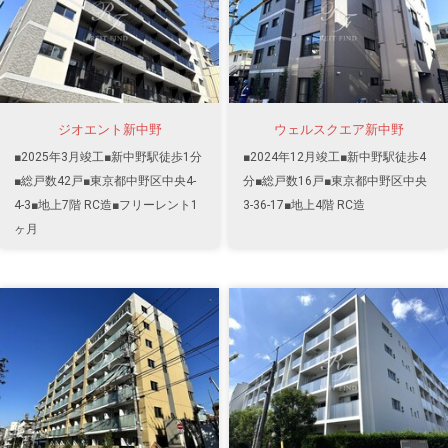
ジオエント新中野
ウェルスクエア新中野
■2025年3月竣工■新中野駅徒歩1分
■2024年12月竣工■新中野駅徒歩4
■総戸数42戸■東京都中野区中央4-
分■総戸数16戸■東京都中野区中央
4-3■地上7階 RC造■フリーレント1
3-36-17■地上4階 RC造
ヶ月