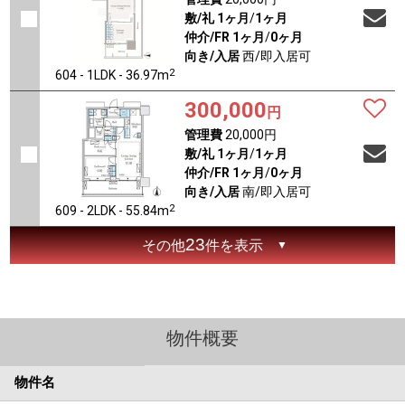
敷/礼
1ヶ月
/
1ヶ月
仲介/FR
1ヶ月
/
0ヶ月
向き/入居
西/即入居可
2
604 - 1LDK - 36.97m
300,000
円
管理費
20,000円
敷/礼
1ヶ月
/
1ヶ月
仲介/FR
1ヶ月
/
0ヶ月
向き/入居
南/即入居可
2
609 - 2LDK - 55.84m
23
その他
件を表示
物件概要
物件名