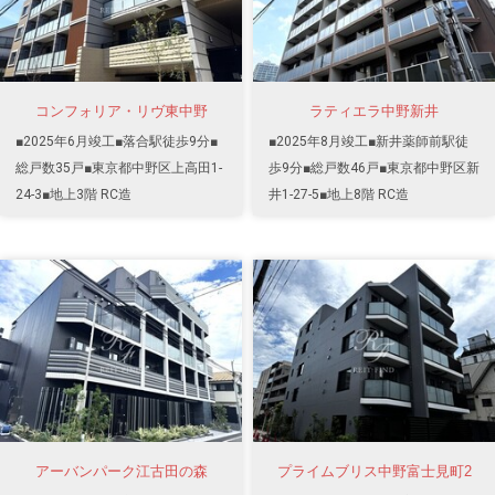
コンフォリア・リヴ東中野
ラティエラ中野新井
■2025年6月竣工■落合駅徒歩9分■
■2025年8月竣工■新井薬師前駅徒
総戸数35戸■東京都中野区上高田1-
歩9分■総戸数46戸■東京都中野区新
24-3■地上3階 RC造
井1-27-5■地上8階 RC造
アーバンパーク江古田の森
プライムブリス中野富士見町2