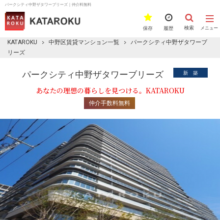
パークシティ中野ザタワーブリーズ｜仲介料無料
検索
保存
履歴
メニュー
KATAROKU
中野区賃貸マンション一覧
パークシティ中野ザタワーブ
リーズ
パークシティ中野ザタワーブリーズ
新 築
あなたの理想の暮らしを見つける。KATAROKU
仲介手数料無料