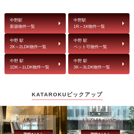
中野駅
中野駅
新築物件一覧
1R～1K物件一覧
中野 駅
中野 駅
2K～2LDK物件一覧
ペット可物件一覧
中野 駅
中野 駅
1DK～1LDK物件一覧
3K～3LDK物件一覧
KATAROKUピックアップ
人気のエリア
トリプル0キャンペーン
popular area
triple campaign