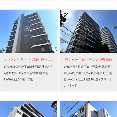
コンフォリア・リヴ新中野サウス
ワンルーフレジデンス中野南台
■2025年3月竣工■新中野駅徒歩4分
■2024年8月竣工■中野富士見町駅
■総戸数69戸■東京都中野区本町6-
10分■総戸数60戸■東京都中野区南
12-9■地上10階 RC造
台3-6-26■地上12階 RC造■フリーレ
ント1ヶ月