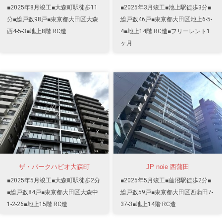
■2025年8月竣工■大森町駅徒歩11
■2025年3月竣工■池上駅徒歩3分■
分■総戸数98戸■東京都大田区大森
総戸数46戸■東京都大田区池上6-5-
西4-5-3■地上8階 RC造
4■地上14階 RC造■フリーレント1
ヶ月
ザ・パークハビオ大森町
JP noie 西蒲田
■2025年5月竣工■大森町駅徒歩2分
■2025年5月竣工■蓮沼駅徒歩2分■
■総戸数84戸■東京都大田区大森中
総戸数59戸■東京都大田区西蒲田7-
1-2-26■地上15階 RC造
37-3■地上14階 RC造