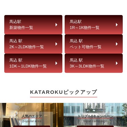
馬込駅
馬込駅
新築物件一覧
1R～1K物件一覧
馬込 駅
馬込 駅
2K～2LDK物件一覧
ペット可物件一覧
馬込 駅
馬込 駅
1DK～1LDK物件一覧
3K～3LDK物件一覧
KATAROKUピックアップ
人気のエリア
トリプル0キャンペーン
popular area
triple campaign