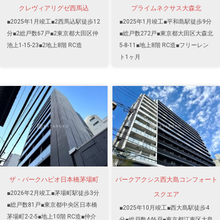
クレヴィアリグゼ西馬込
プライムネクサス大森北
■2025年1月竣工■2西馬込駅徒歩12
■2025年1月竣工■平和島駅徒歩9分
分■2総戸数67戸■2東京都大田区仲
■総戸数272戸■東京都大田区大森北
池上1-15-23■2地上8階 RC造
5-8-11■地上8階 RC造■フリーレン
ト1ヶ月
ザ・パークハビオ日本橋茅場町
パークアクシス西大島コンフォート
■2026年2月竣工■茅場町駅徒歩3分
スクエア
■総戸数81戸■東京都中央区日本橋
■2025年10月竣工■西大島駅徒歩4
茅場町2-2-5■地上10階 RC造■仲介
分■総戸数446戸■東京都江東区大島