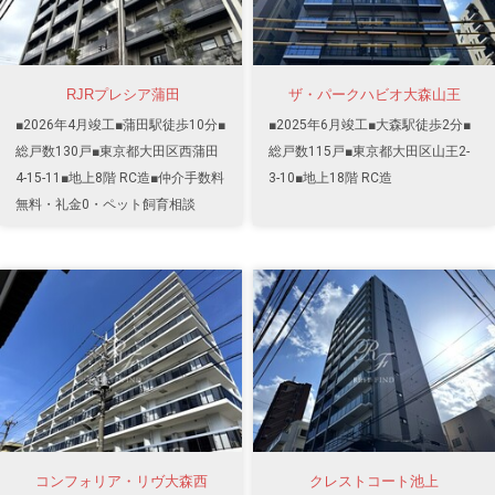
RJRプレシア蒲田
ザ・パークハビオ大森山王
■2026年4月竣工■蒲田駅徒歩10分■
■2025年6月竣工■大森駅徒歩2分■
総戸数130戸■東京都大田区西蒲田
総戸数115戸■東京都大田区山王2-
4-15-11■地上8階 RC造■仲介手数料
3-10■地上18階 RC造
無料・礼金0・ペット飼育相談
コンフォリア・リヴ大森西
クレストコート池上