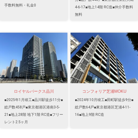
手数料無料・礼金0
4-6-17■地上14階 RC造■仲介手数料
無料
ロイヤルパークス品川
コンフォリア芝浦MOKU
■2025年1月竣工■品川駅徒歩11分■
■2024年10月竣工■田町駅徒歩9分■
総戸数458戸■東京都港区港南3-5-
総戸数64戸■東京都港区芝浦4-11-
21■地上28階 地下1階 RC造■フリー
16■地上9階 RC造
レント2.5ヶ月