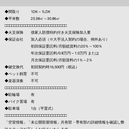
◆間取り 1DK～1LDK
◆平米数 25.38㎡～30.86㎡
□□□□□□□□□□□□□□□□□□□□□□□□□□□
◆火災保険 借家人賠償特約付き火災保険加入要
◆保証会社 加入必須（※大手法人契約の場合、例外あり）
初回保証委託料/月額総賃料の20％～100％
年次保証委託料/0.8万円～1.0万円 または
月次保証委託料/月額賃料の1％～2％
◆鍵交換代 初回契約時16,500円（税込）
◆ペット飼育 不可
◆楽器演奏 不可
□□□□□□□□□□□□□□□□□□□□□□□□□□□
◆駐輪場 有
◆バイク置場 有
◆駐車場 1台（平置式）
□□□□□□□□□□□□□□□□□□□□□□□□□□□
「空室情報」「未公開部屋情報」共有部・専有部の詳細情報を確認し弊