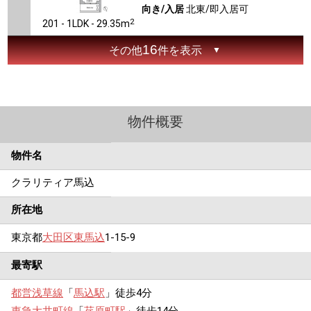
向き/入居
北東/即入居可
2
201 - 1LDK - 29.35m
16
その他
件を表示
物件概要
物件名
クラリティア馬込
所在地
東京都
大田区
東馬込
1-15-9
最寄駅
都営浅草線
「
馬込駅
」徒歩4分