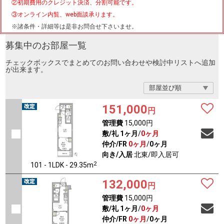
②初期費用のクレジット決済、分割可能です。
③オンライン内覧、web面談承ります。
※諸条件・詳細等は是非お問合せ下さいませ。
募集中のお部屋一覧
チェックボックスでまとめてのお問い合わせや検討中リストへ追加
が出来ます。
151,000
円
管理費
15,000円
敷/礼
1ヶ月
/
0ヶ月
仲介/FR
0ヶ月
/
0ヶ月
向き/入居
北東/即入居可
2
101 - 1LDK - 29.35m
132,000
円
管理費
15,000円
敷/礼
1ヶ月
/
0ヶ月
仲介/FR
0ヶ月
/
0ヶ月