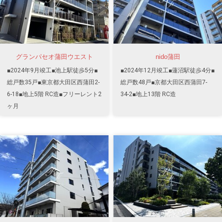
グランパセオ蒲田ウエスト
nido蒲田
■2024年9月竣工■池上駅徒歩5分■
■2024年12月竣工■蓮沼駅徒歩4分■
総戸数35戸■東京都大田区西蒲田2-
総戸数48戸■京都大田区西蒲田7-
6-18■地上5階 RC造■フリーレント2
34-2■地上13階 RC造
ヶ月