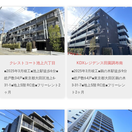
クレストコート池上六丁目
KDXレジデンス田園調布南
■2025年3月竣工■池上駅徒歩6分■
■2025年3月竣工■鵜の木駅徒歩9分
総戸数34戸■東京都大田区池上6-
■総戸数64戸■東京都大田区鵜の木
31-1■地上5階 RC造■フリーレント2
3-31-7■地上5階 RC造■フリーレン
ヶ月
ト2ヶ月