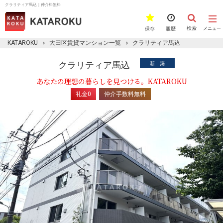
クラリティア馬込｜仲介料無料
検索
保存
履歴
メニュー
KATAROKU
大田区賃貸マンション一覧
クラリティア馬込
クラリティア馬込
新 築
あなたの理想の暮らしを見つける。KATAROKU
礼金0
仲介手数料無料