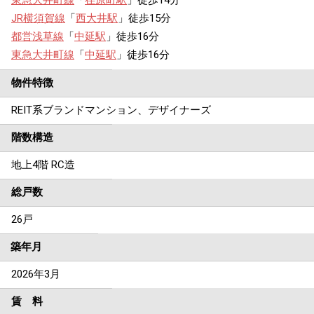
東急大井町線
「
荏原町駅
」徒歩14分
JR横須賀線
「
西大井駅
」徒歩15分
都営浅草線
「
中延駅
」徒歩16分
東急大井町線
「
中延駅
」徒歩16分
物件特徴
REIT系ブランドマンション、デザイナーズ
階数構造
地上4階 RC造
総戸数
26戸
築年月
2026年3月
賃 料