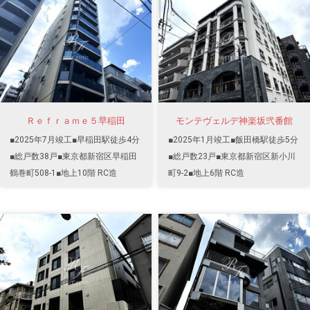
Ｒｅｆｒａｍｅ５早稲田
モンテヴェルデ神楽坂弐番館
■2025年7月竣工■早稲田駅徒歩4分
■2025年1月竣工■飯田橋駅徒歩5分
■総戸数38戸■東京都新宿区早稲田
■総戸数23戸■東京都新宿区新小川
鶴巻町508-1■地上10階 RC造
町9-2■地上6階 RC造