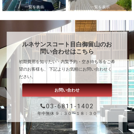
一覧を表示
一覧を表示
ルネサンスコート目白御留山
のお
問い合わせはこちら
初期費用を知りたい・内覧予約・空き待ち等をご希
望のお客様も、 下記よりお気軽にお問い合わせく
ださい。
お問い合わせ
03-6811-1402
年中無休 ９：３０〜１８：３０