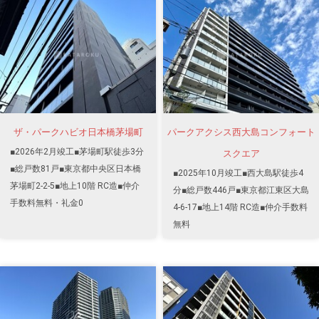
ザ・パークハビオ日本橋茅場町
パークアクシス西大島コンフォート
■2026年2月竣工■茅場町駅徒歩3分
スクエア
■総戸数81戸■東京都中央区日本橋
■2025年10月竣工■西大島駅徒歩4
茅場町2-2-5■地上10階 RC造■仲介
分■総戸数446戸■東京都江東区大島
手数料無料・礼金0
4-6-17■地上14階 RC造■仲介手数料
無料