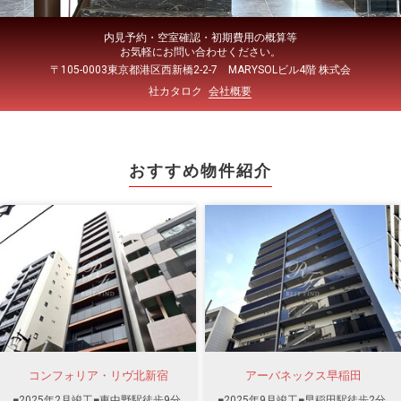
内見予約・空室確認・初期費用の概算等
お気軽にお問い合わせください。
〒105-0003東京都港区西新橋2-2-7 MARYSOLビル4階 株式会
社カタロク
会社概要
おすすめ物件紹介
コンフォリア・リヴ北新宿
アーバネックス早稲田
■2025年2月竣工■東中野駅徒歩9分
■2025年9月竣工■早稲田駅徒歩2分