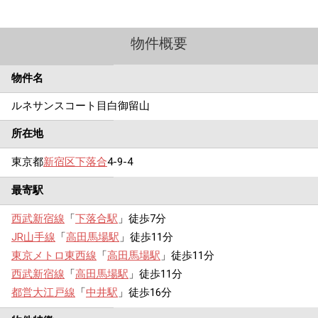
物件概要
物件名
ルネサンスコート目白御留山
所在地
東京都
新宿区
下落合
4-9-4
最寄駅
西武新宿線
「
下落合駅
」徒歩7分
JR山手線
「
高田馬場駅
」徒歩11分
東京メトロ東西線
「
高田馬場駅
」徒歩11分
西武新宿線
「
高田馬場駅
」徒歩11分
都営大江戸線
「
中井駅
」徒歩16分