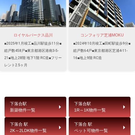
ロイヤルパークス品川
コンフォリア芝浦MOKU
■2025年1月竣工■品川駅徒歩11分■
■2024年10月竣工■田町駅徒歩9分■
総戸数458戸■東京都港区港南3-5-
総戸数64戸■東京都港区芝浦4-11-
21■地上28階 地下1階 RC造■フリー
16■地上9階 RC造
レント2.5ヶ月
下落合駅
下落合駅
新築物件一覧
1R～1K物件一覧
下落合 駅
下落合 駅
2K～2LDK物件一覧
ペット可物件一覧