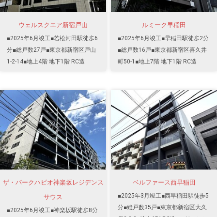
ウェルスクエア新宿戸山
ルミーク早稲田
■2025年6月竣工■若松河田駅徒歩6
■2025年6月竣工■早稲田駅徒歩2分
分■総戸数27戸■東京都新宿区戸山
■総戸数16戸■東京都新宿区喜久井
1-2-14■地上4階 地下1階 RC造
町50-1■地上7階 地下1階 RC造
ザ・パークハビオ神楽坂レジデンス
ベルファース西早稲田
■2025年3月竣工■西早稲田駅徒歩5
サウス
分■総戸数35戸■東京都新宿区大久
■2025年6月竣工■神楽坂駅徒歩8分