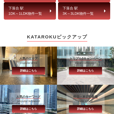
下落合 駅
下落合 駅
1DK～1LDK物件一覧
3K～3LDK物件一覧
KATAROKUピックアップ
人気のエリア
トリプル0キャンペーン
popular area
triple campaign
詳細はこちら
詳細はこちら
人気のキーワード
昨日・本日の新着
popular keyword
new arrival
詳細はこちら
詳細はこちら