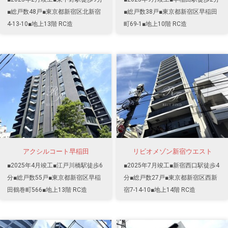
■総戸数48戸■東京都新宿区北新宿
■総戸数38戸■東京都新宿区早稲田
4-13-10■地上13階 RC造
町69-1■地上10階 RC造
アクシルコート早稲田
リビオメゾン新宿ウエスト
■2025年4月竣工■江戸川橋駅徒歩6
■2025年7月竣工■新宿西口駅徒歩4
分■総戸数55戸■東京都新宿区早稲
分■総戸数27戸■東京都新宿区西新
田鶴巻町566■地上13階 RC造
宿7-14-10■地上14階 RC造