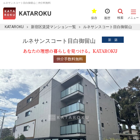
ルネサンスコート目白御留山｜仲介料無料
検索
保存
履歴
メニュー
KATAROKU
新宿区賃貸マンション一覧
ルネサンスコート目白御留山
ルネサンスコート目白御留山
新 築
あなたの理想の暮らしを見つける。KATAROKU
仲介手数料無料