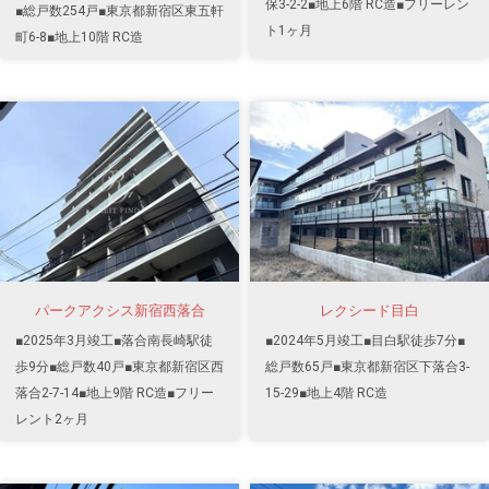
保3-2-2■地上6階 RC造■フリーレン
■総戸数254戸■東京都新宿区東五軒
ト1ヶ月
町6-8■地上10階 RC造
パークアクシス新宿西落合
レクシード目白
■2025年3月竣工■落合南長崎駅徒
■2024年5月竣工■目白駅徒歩7分■
歩9分■総戸数40戸■東京都新宿区西
総戸数65戸■東京都新宿区下落合3-
落合2-7-14■地上9階 RC造■フリー
15-29■地上4階 RC造
レント2ヶ月