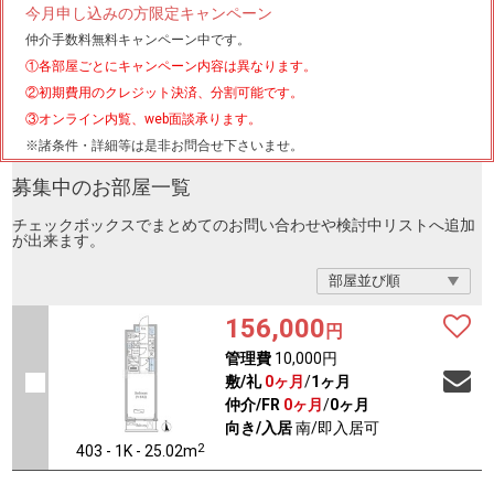
今月申し込みの方限定キャンペーン
仲介手数料無料
キャンペーン中です。
①各部屋ごとにキャンペーン内容は異なります。
②初期費用のクレジット決済、分割可能です。
③オンライン内覧、web面談承ります。
※諸条件・詳細等は是非お問合せ下さいませ。
募集中のお部屋一覧
チェックボックスでまとめてのお問い合わせや検討中リストへ追加
が出来ます。
156,000
円
管理費
10,000円
敷/礼
0ヶ月
/
1ヶ月
仲介/FR
0ヶ月
/
0ヶ月
向き/入居
南/即入居可
2
403 - 1K - 25.02m