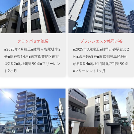
グランパセオ池袋
ブランシエスタ雑司が谷
■2025年4月竣工■雑司ヶ谷駅徒歩2
■2025年3月竣工■雑司が谷駅徒歩2
分■総戸数14戸■東京都豊島区南池
分■総戸数68戸■東京都豊島区雑司
袋2-3-2■地上5階 RC造■フリーレン
が谷3-3-4■地上14階 地下1階 RC造
ト2ヶ月
■フリーレント1ヶ月