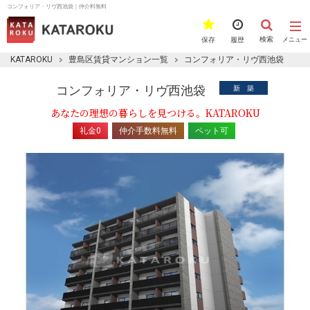
コンフォリア・リヴ西池袋｜仲介料無料
検索
保存
履歴
メニュー
KATAROKU
豊島区賃貸マンション一覧
コンフォリア・リヴ西池袋
コンフォリア・リヴ西池袋
新 築
あなたの理想の暮らしを見つける。KATAROKU
礼金0
仲介手数料無料
ペット可