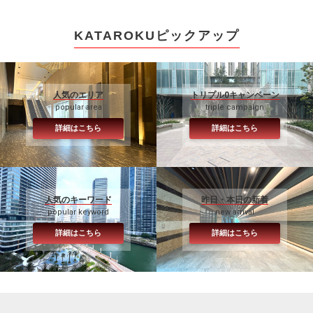
KATAROKUピックアップ
人気のエリア
トリプル0キャンペーン
popular area
triple campaign
詳細はこちら
詳細はこちら
人気のキーワード
昨日・本日の新着
popular keyword
new arrival
詳細はこちら
詳細はこちら