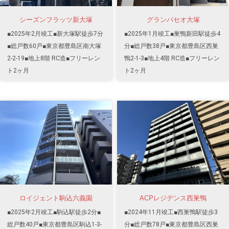
シーズンフラッツ新大塚
グランパセオ大塚
■2025年2月竣工■新大塚駅徒歩7分
■2025年1月竣工■巣鴨新田駅徒歩4
■総戸数60戸■東京都豊島区南大塚
分■総戸数38戸■東京都豊島区西巣
2-2-19■地上8階 RC造■フリーレン
鴨2-1-3■地上4階 RC造■フリーレン
ト2ヶ月
ト2ヶ月
ロイジェント駒込六義園
ACPレジデンス西巣鴨
■2025年2月竣工■駒込駅徒歩2分■
■2024年11月竣工■西巣鴨駅徒歩3
総戸数40戸■東京都豊島区駒込1-3-
分■総戸数78戸■東京都豊島区西巣