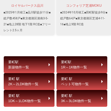
ロイヤルパークス品川
コンフォリア芝浦MOKU
■2025年1月竣工■品川駅徒歩11分■
■2024年10月竣工■田町駅徒歩9分■
総戸数458戸■東京都港区港南3-5-
総戸数64戸■東京都港区芝浦4-11-
21■地上28階 地下1階 RC造■フリー
16■地上9階 RC造
レント2.5ヶ月
要町駅
要町駅
新築物件一覧
1R～1K物件一覧
要町 駅
要町 駅
2K～2LDK物件一覧
ペット可物件一覧
要町 駅
要町 駅
1DK～1LDK物件一覧
3K～3LDK物件一覧