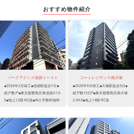
おすすめ物件紹介
パークアクシス池袋イースト
コートレジデンス南大塚
■2026年2月竣工■池袋駅徒歩7分■
■2025年9月竣工■大塚駅徒歩5分■
総戸数戸■東京都豊島区東池袋3-13-
総戸数103戸■東京都豊島区南大塚
5■地上12階 RC造■仲介手数料無料
2-39-5■地上14階 RC造