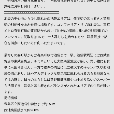
「初期費用の概算見積もり」「内覧現地お待ち合わせ」お申し込みはお
気軽にお申し付け下さい。」
□□□□□□□□□□□□□□□□□□□□□□□□□□□
池袋の中心地から少し離れた西池袋エリアは、住宅街の落ち着きと繁華
街の利便性をあわせ持つ場所です。コンフォリア・リヴ西池袋は、東京
メトロ有楽町線の要町駅から歩いて約6分の場所に建つRC造8階建ての
マンション。間取りは1Kで、一人暮らしを始める方や、職住近接で都
心を拠点にしたい方に向いた住まいです。
最寄りの要町駅からは有楽町線で池袋まで一駅。池袋駅周辺には西武百
貨店や東武百貨店、ルミネといった大型商業施設が揃い、買い物にも食
事にも困りません。一方で物件の周辺には立教大学のキャンパスや西池
袋公園があり、緑やアカデミックな空気感に触れられるのも西池袋なら
ではの魅力。日々の暮らしには熊野町商店街や山手通り沿いのスーパー
も活用でき、活気と落ち着きのバランスがとれたエリアでの生活が叶い
ます。
周辺情報
豊島区立西池袋中学校まで約150m
西池袋医院まで約260m