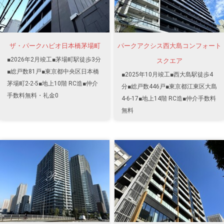
ザ・パークハビオ日本橋茅場町
パークアクシス西大島コンフォート
■2026年2月竣工■茅場町駅徒歩3分
スクエア
■総戸数81戸■東京都中央区日本橋
■2025年10月竣工■西大島駅徒歩4
茅場町2-2-5■地上10階 RC造■仲介
分■総戸数446戸■東京都江東区大島
手数料無料・礼金0
4-6-17■地上14階 RC造■仲介手数料
無料