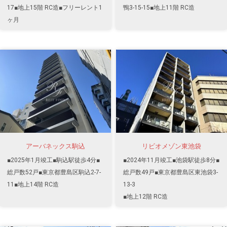
17■地上15階 RC造■フリーレント1
鴨3-15-15■地上11階 RC造
ヶ月
アーバネックス駒込
リビオメゾン東池袋
■2025年1月竣工■駒込駅徒歩4分■
■2024年11月竣工■池袋駅徒歩8分■
総戸数52戸■東京都豊島区駒込2-7-
総戸数49戸■東京都豊島区東池袋3-
11■地上14階 RC造
13-3
■地上12階 RC造