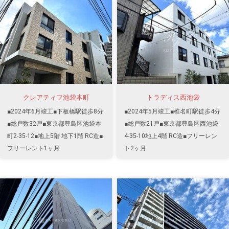
クレアティフ池袋本町
トラディス西池袋
■2024年6月竣工■下板橋駅徒歩8分
■2024年5月竣工■椎名町駅徒歩4分
■総戸数32戸■東京都豊島区池袋本
■総戸数21戸■東京都豊島区西池袋
町2-35-12■地上5階 地下1階 RC造■
4-35-10地上4階 RC造■フリーレン
フリーレント1ヶ月
ト2ヶ月