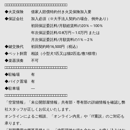
□□□□□□□□□□□□□□□□□□□□□□□□□□□
◆火災保険 借家人賠償特約付き火災保険加入要
◆保証会社 加入必須（※大手法人契約の場合、例外あり）
初回保証委託料/月額総賃料の20％～100％
年次保証委託料/0.8万円～1.0万円 または
月次保証委託料/月額賃料の1％～2％
◆鍵交換代 初回契約時16,500円（税込）
◆ペット飼育 相談（小型犬1匹又は猫2匹迄/敷1積増）
◆楽器演奏 不可
□□□□□□□□□□□□□□□□□□□□□□□□□□□
◆駐輪場 有
◆バイク置場 有
◆駐車場 ―
□□□□□□□□□□□□□□□□□□□□□□□□□□□
「空室情報」「未公開部屋情報」共有部・専有部の詳細情報を確認し弊
社スタッフが正しくお伝えいたします。
オンラインによるご相談、「オンライン内見」や「IT重説」のご対応も
承ります。