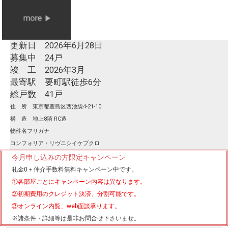
更新日 2026年6月28日
募集中 24戸
竣 工 2026年3月
最寄駅 要町駅徒歩6分
総戸数 41戸
住 所 東京都豊島区西池袋4-21-10
構 造 地上8階 RC造
物件名フリガナ
コンフォリア・リヴニシイケブクロ
今月申し込みの方限定キャンペーン
礼金0
＋
仲介手数料無料
キャンペーン中です。
①各部屋ごとにキャンペーン内容は異なります。
②初期費用のクレジット決済、分割可能です。
③オンライン内覧、web面談承ります。
※諸条件・詳細等は是非お問合せ下さいませ。