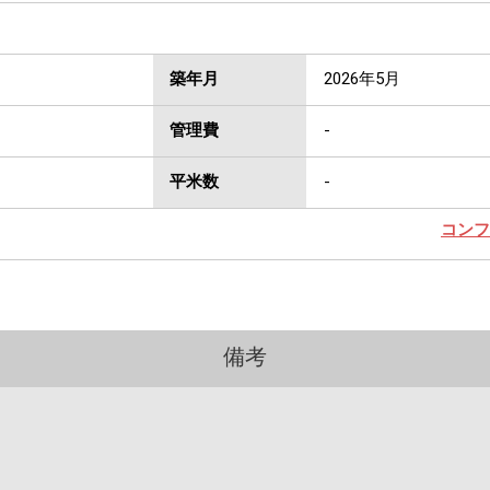
築年月
2026年5月
管理費
-
平米数
-
コンフ
備考