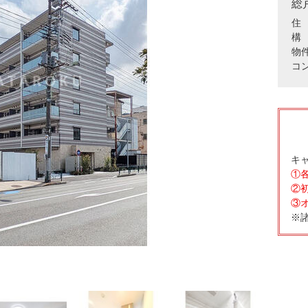
総
住 
構 
物
コ
キ
①
②
③
※