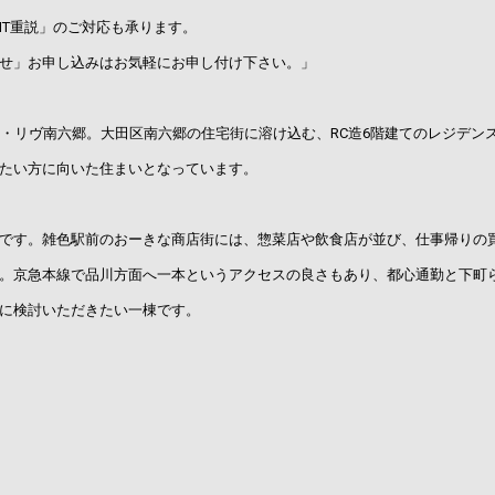
IT重説」のご対応も承ります。
せ」お申し込みはお気軽にお申し付け下さい。」
・リヴ南六郷。大田区南六郷の住宅街に溶け込む、RC造6階建てのレジデンス
たい方に向いた住まいとなっています。
です。雑色駅前のおーきな商店街には、惣菜店や飲食店が並び、仕事帰りの
。京急本線で品川方面へ一本というアクセスの良さもあり、都心通勤と下町
に検討いただきたい一棟です。