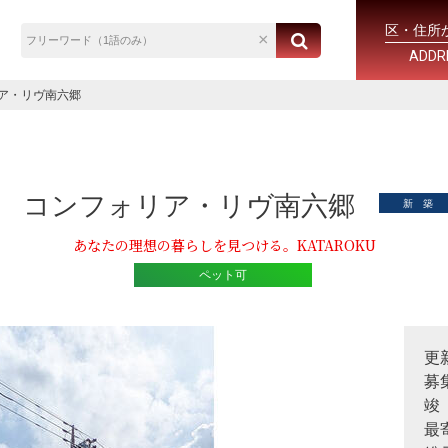
区・住所
ADDR
ア・リヴ南六郷
コンフォリア・リヴ南六郷
新 築
あなたの理想の暮らしを見つける。KATAROKU
ペット可
更
募
竣
最