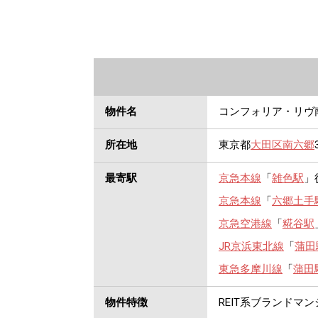
物件名
コンフォリア・リヴ
所在地
東京都
大田区
南六郷
最寄駅
京急本線
「
雑色駅
」
京急本線
「
六郷土手
京急空港線
「
糀谷駅
JR京浜東北線
「
蒲田
東急多摩川線
「
蒲田
物件特徴
REIT系ブランドマ