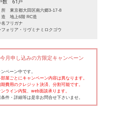
戸数 61戸
所 東京都大田区南六郷3-17-8
造 地上6階 RC造
件名フリガナ
ンフォリア・リヴミナミロクゴウ
今月申し込みの方限定キャンペーン
ャンペーン中です。
各部屋ごとにキャンペーン内容は異なります。
初期費用のクレジット決済、分割可能です。
オンライン内覧、web面談承ります。
諸条件・詳細等は是非お問合せ下さいませ。