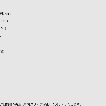
例外あり）
00％
たは
％
積増）
詳細情報を確認し弊社スタッフが正しくお伝えいたします。