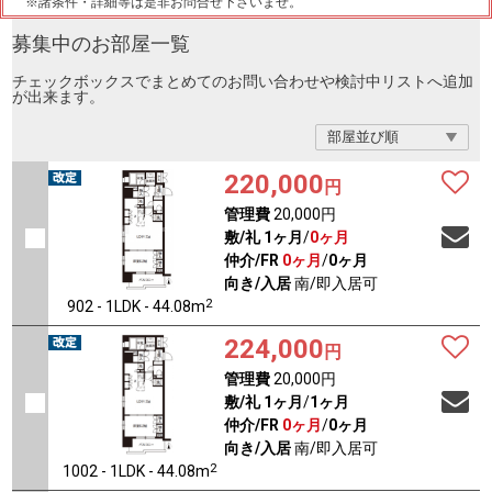
※諸条件・詳細等は是非お問合せ下さいませ。
募集中のお部屋一覧
チェックボックスでまとめてのお問い合わせや検討中リストへ追加
が出来ます。
220,000
円
管理費
20,000円
敷/礼
1ヶ月
/
0ヶ月
仲介/FR
0ヶ月
/
0ヶ月
向き/入居
南/即入居可
2
902 - 1LDK - 44.08m
224,000
円
管理費
20,000円
敷/礼
1ヶ月
/
1ヶ月
仲介/FR
0ヶ月
/
0ヶ月
向き/入居
南/即入居可
2
1002 - 1LDK - 44.08m