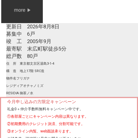
更新日 2026年8月8日
募集中 6戸
竣 工 2005年9月
最寄駅 末広町駅徒歩5分
総戸数 80戸
住 所 東京都文京区湯島3-1-4
構 造 地上17階 SRC造
物件名フリガナ
レジディアオチャノミズ
RESIDIA 御茶ノ水
今月申し込みの方限定キャンペーン
礼金0
＋
仲介手数料無料
キャンペーン中です。
①各部屋ごとにキャンペーン内容は異なります。
②初期費用のクレジット決済、分割可能です。
③オンライン内覧、web面談承ります。