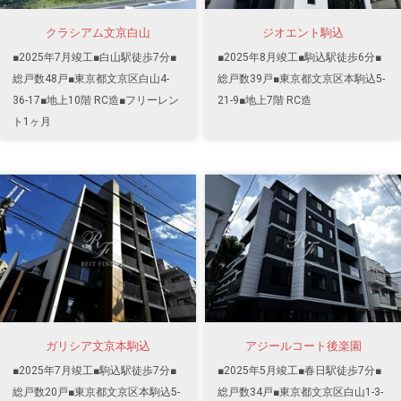
クラシアム文京白山
ジオエント駒込
■2025年7月竣工■白山駅徒歩7分■
■2025年8月竣工■駒込駅徒歩6分■
総戸数48戸■東京都文京区白山4-
総戸数39戸■東京都文京区本駒込5-
36-17■地上10階 RC造■フリーレン
21-9■地上7階 RC造
ト1ヶ月
ガリシア文京本駒込
アジールコート後楽園
■2025年7月竣工■駒込駅徒歩7分■
■2025年5月竣工■春日駅徒歩7分■
総戸数20戸■東京都文京区本駒込5-
総戸数34戸■東京都文京区白山1-3-