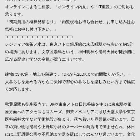
オンラインによるご相談、「オンライン内見」や「IT重説」のご対応も
承ります。
「初期費用の概算見積もり」「内覧現地お待ち合わせ」お申し込みはお
気軽にお申し付け下さい。」
□□□□□□□□□□□□□□□□□□□□□□□□□□□
レジディア御茶ノ水は、東京メトロ銀座線の末広町駅から歩いて約5分
の場所にあります。文京区湯島という、神田明神や湯島天神が徒歩圏に
広がる歴史と学びの空気が漂うエリアです。
建物はSRC造・地上17階建て。1DKから2LDKまでの間取りが揃い、一
人暮らしを始める方からご夫婦で都心の暮らしを楽しみたい方まで幅広
く対応します。
秋葉原駅も徒歩圏内で、JRや東京メトロ日比谷線を使えば東京駅や銀
座方面へのアクセスもスムーズ。御茶ノ水エリアには順天堂大学や東京
医科歯科大学など学術施設が集まり、落ち着いた雰囲気が漂います。日
常の買い物は湯島や上野広小路のスーパーや商店街で済ませられ、休日
には上野恩賜公園や不忍池まで足を延ばしてのんびり過ごせます。文化