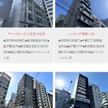
アーバネックス文京小石川
レガシア御茶ノ水
■2025年4月竣工■春日駅徒歩10分■
■2025年2月竣工■本郷三丁目駅徒
総戸数26戸■東京都文京区小石川3-
歩5分■総戸数17戸■東京都文京区本
36-8■地上5階 RC造■フリーレント2
郷2-12-7■地上10階 RC造■フリーレ
ヶ月
ント1ヶ月