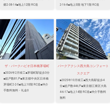
郷2-38-14■地上12階 RC造
2-16-8■地上5階 地下1階 RC造
ザ・パークハビオ日本橋茅場町
パークアクシス西大島コンフォート
■2026年2月竣工■茅場町駅徒歩3分
スクエア
■総戸数81戸■東京都中央区日本橋
■2025年10月竣工■西大島駅徒歩4
茅場町2-2-5■地上10階 RC造■仲介
分■総戸数446戸■東京都江東区大島
手数料無料・礼金0
4-6-17■地上14階 RC造■仲介手数料
無料