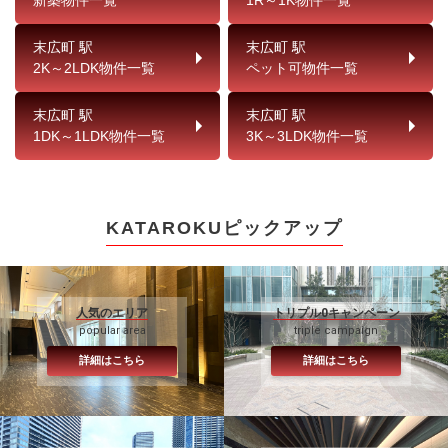
新築物件一覧
1R～1K物件一覧
末広町 駅
末広町 駅
2K～2LDK物件一覧
ペット可物件一覧
末広町 駅
末広町 駅
1DK～1LDK物件一覧
3K～3LDK物件一覧
KATAROKUピックアップ
人気のエリア
トリプル0キャンペーン
popular area
triple campaign
詳細はこちら
詳細はこちら