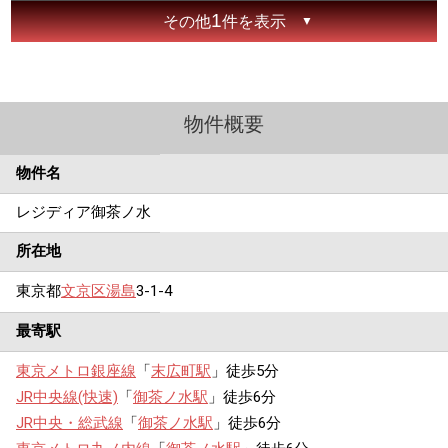
1
その他
件を表示
物件概要
物件名
レジディア御茶ノ水
所在地
東京都
文京区
湯島
3-1-4
最寄駅
東京メトロ銀座線
「
末広町駅
」徒歩5分
JR中央線(快速)
「
御茶ノ水駅
」徒歩6分
JR中央・総武線
「
御茶ノ水駅
」徒歩6分