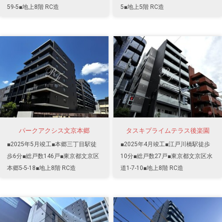
59-5■地上8階 RC造
5■地上5階 RC造
パークアクシス文京本郷
タスキプライムテラス後楽園
■2025年5月竣工■本郷三丁目駅徒
■2025年4月竣工■江戸川橋駅徒歩
歩6分■総戸数146戸■東京都文京区
10分■総戸数27戸■東京都文京区水
本郷5-5-18■地上8階 RC造
道1-7-10■地上8階 RC造