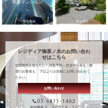
新築マンション
閲覧ランキング
一覧を表示
一覧を表示
レジディア御茶ノ水
のお問い合わ
せはこちら
初期費用を知りたい・内覧予約・空き待ち等をご希
望のお客様も、 下記よりお気軽にお問い合わせく
ださい。
お問い合わせ
03-6811-1402
年中無休 ９：３０〜１８：３０