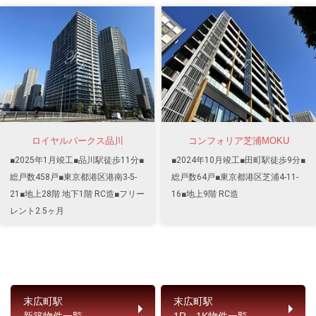
ロイヤルパークス品川
コンフォリア芝浦MOKU
■2025年1月竣工■品川駅徒歩11分■
■2024年10月竣工■田町駅徒歩9分■
総戸数458戸■東京都港区港南3-5-
総戸数64戸■東京都港区芝浦4-11-
21■地上28階 地下1階 RC造■フリー
16■地上9階 RC造
レント2.5ヶ月
末広町駅
末広町駅