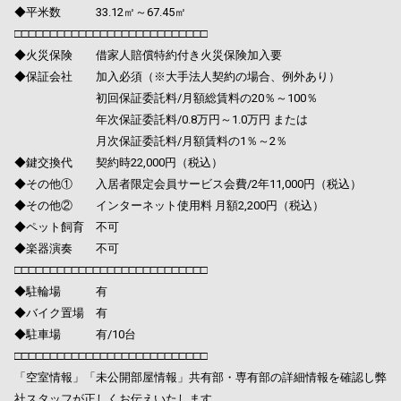
◆平米数 33.12㎡～67.45㎡
□□□□□□□□□□□□□□□□□□□□□□□□□□□
◆火災保険 借家人賠償特約付き火災保険加入要
◆保証会社 加入必須（※大手法人契約の場合、例外あり）
初回保証委託料/月額総賃料の20％～100％
年次保証委託料/0.8万円～1.0万円 または
月次保証委託料/月額賃料の1％～2％
◆鍵交換代 契約時22,000円（税込）
◆その他① 入居者限定会員サービス会費/2年11,000円（税込）
◆その他② インターネット使用料 月額2,200円（税込）
◆ペット飼育 不可
◆楽器演奏 不可
□□□□□□□□□□□□□□□□□□□□□□□□□□□
◆駐輪場 有
◆バイク置場 有
◆駐車場 有/10台
□□□□□□□□□□□□□□□□□□□□□□□□□□□
「空室情報」「未公開部屋情報」共有部・専有部の詳細情報を確認し弊
社スタッフが正しくお伝えいたします。