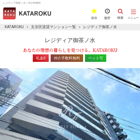
レジディア御茶ノ水｜仲介料無料
検索
保存
履歴
メニュー
KATAROKU
文京区賃貸マンション一覧
レジディア御茶ノ水
レジディア御茶ノ水
あなたの理想の暮らしを見つける。KATAROKU
礼金0
仲介手数料無料
ペット可