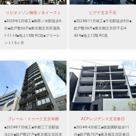
リビオメゾン御茶ノ水イースト
ピグナ文京千石
■2025年2月竣工■御茶ノ水駅徒歩5
■2024年11月竣工■千石駅徒歩5分■
分■総戸数60戸■東京都文京区湯島
総戸数39戸■東京都文京区千石4-
1-11-14■地上13階 RC造■フリーレ
43-9■地上12階 RC造
ント1.5ヶ月
プレール・ドゥーク文京本郷
ACPレジデンス文京春日
■2024年7月竣工■本郷三丁目駅徒
■2024年4月竣工■後楽園駅徒歩11
歩2分■総戸数27戸■東京都文京区本
分■総戸数70戸■東京都文京区春日