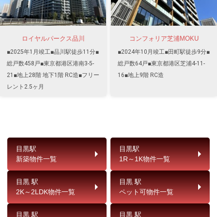
ロイヤルパークス品川
コンフォリア芝浦MOKU
■2025年1月竣工■品川駅徒歩11分■
■2024年10月竣工■田町駅徒歩9分■
総戸数458戸■東京都港区港南3-5-
総戸数64戸■東京都港区芝浦4-11-
21■地上28階 地下1階 RC造■フリー
16■地上9階 RC造
レント2.5ヶ月
目黒駅
目黒駅
新築物件一覧
1R～1K物件一覧
目黒 駅
目黒 駅
2K～2LDK物件一覧
ペット可物件一覧
目黒 駅
目黒 駅