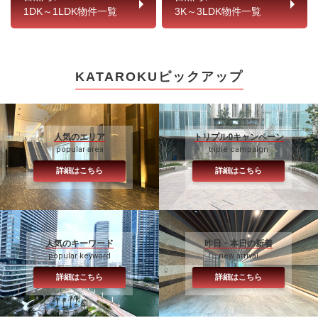
1DK～1LDK物件一覧
3K～3LDK物件一覧
KATAROKUピックアップ
人気のエリア
トリプル0キャンペーン
popular area
triple campaign
詳細はこちら
詳細はこちら
人気のキーワード
昨日・本日の新着
popular keyword
new arrival
詳細はこちら
詳細はこちら