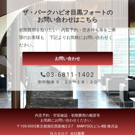
ザ・パークハビオ目黒フォート
の
お問い合わせはこちら
初期費用を知りたい・内覧予約・空き待ち等をご希
望のお客様も、 下記よりお気軽にお問い合わせく
ださい。
お問い合わせ
03-6811-1402
年中無休 ９：３０〜１８：３０
内見予約・空室確認・初期費用の概算等
お気軽にお問い合わせください。
〒105-0003東京都港区西新橋2-2-7 MARYSOLビル4階 株式会
社カタロク
会社概要