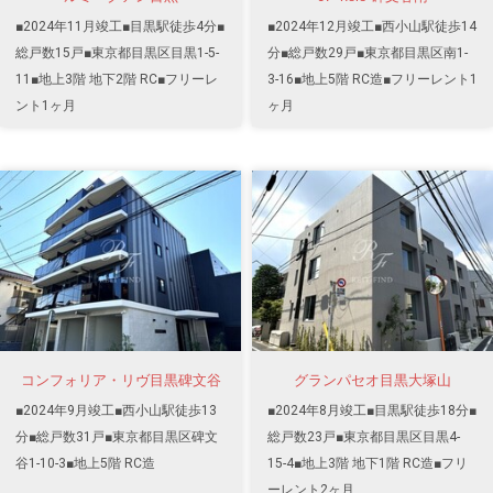
■2024年11月竣工■目黒駅徒歩4分■
■2024年12月竣工■西小山駅徒歩14
総戸数15戸■東京都目黒区目黒1-5-
分■総戸数29戸■東京都目黒区南1-
11■地上3階 地下2階 RC■フリーレ
3-16■地上5階 RC造■フリーレント1
ント1ヶ月
ヶ月
コンフォリア・リヴ目黒碑文谷
グランパセオ目黒大塚山
■2024年9月竣工■西小山駅徒歩13
■2024年8月竣工■目黒駅徒歩18分■
分■総戸数31戸■東京都目黒区碑文
総戸数23戸■東京都目黒区目黒4-
谷1-10-3■地上5階 RC造
15-4■地上3階 地下1階 RC造■フリ
ーレント2ヶ月