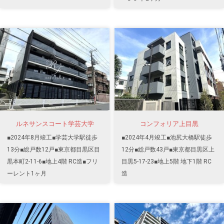
ルネサンスコート学芸大学
コンフォリア上目黒
■2024年8月竣工■学芸大学駅徒歩
■2024年4月竣工■池尻大橋駅徒歩
13分■総戸数12戸■東京都目黒区目
12分■総戸数43戸■東京都目黒区上
黒本町2-11-6■地上4階 RC造■フリ
目黒5-17-23■地上5階 地下1階 RC
ーレント1ヶ月
造