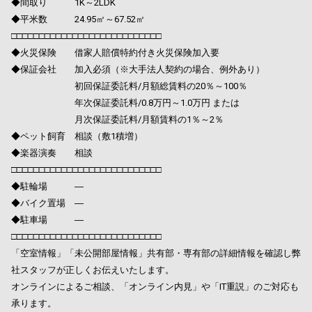
◆間取り 1K～2LDK
◆平米数 24.95㎡～67.52㎡
□□□□□□□□□□□□□□□□□□□□□□□□□□□
◆火災保険 借家人賠償特約付き火災保険加入要
◆保証会社 加入必須（※大手法人契約の場合、例外あり）
初回保証委託料/月額総賃料の20％～100％
年次保証委託料/0.8万円～1.0万円 または
月次保証委託料/月額賃料の1％～2％
◆ペット飼育 相談（敷1積増）
◆楽器演奏 相談
□□□□□□□□□□□□□□□□□□□□□□□□□□□
◆駐輪場 ―
◆バイク置場 ―
◆駐車場 ―
□□□□□□□□□□□□□□□□□□□□□□□□□□□
「空室情報」「未公開部屋情報」共有部・専有部の詳細情報を確認し弊
社スタッフが正しくお伝えいたします。
オンラインによるご相談、「オンライン内見」や「IT重説」のご対応も
承ります。