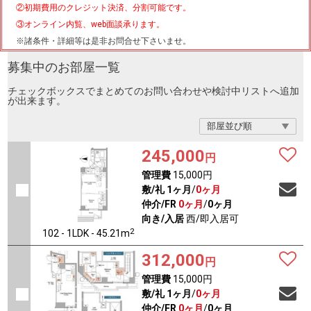
②初期費用のクレジット決済、分割可能です。
③オンライン内覧、web面談承ります。
※諸条件・詳細等は是非お問合せ下さいませ。
募集中のお部屋一覧
チェックボックスでまとめてのお問い合わせや検討中リストへ追加
が出来ます。
245,000
円
管理費
15,000円
敷/礼
1ヶ月
/
0ヶ月
仲介/FR
0ヶ月
/
0ヶ月
向き/入居
西/即入居可
2
102 - 1LDK - 45.21m
312,000
円
管理費
15,000円
敷/礼
1ヶ月
/
0ヶ月
仲介/FR
0ヶ月
/
0ヶ月