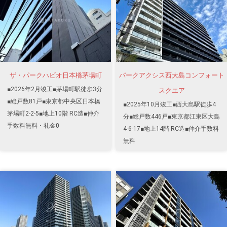
ザ・パークハビオ日本橋茅場町
パークアクシス西大島コンフォート
■2026年2月竣工■茅場町駅徒歩3分
スクエア
■総戸数81戸■東京都中央区日本橋
■2025年10月竣工■西大島駅徒歩4
茅場町2-2-5■地上10階 RC造■仲介
分■総戸数446戸■東京都江東区大島
手数料無料・礼金0
4-6-17■地上14階 RC造■仲介手数料
無料