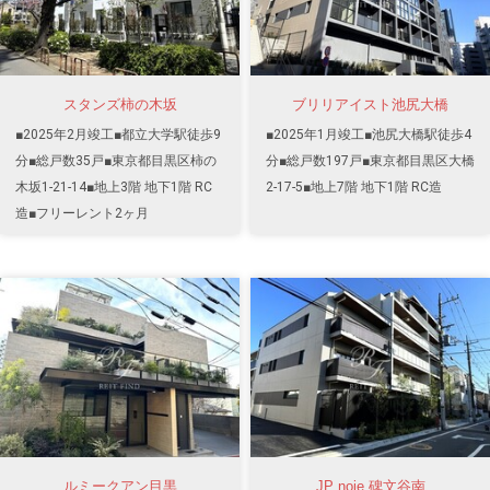
スタンズ柿の木坂
ブリリアイスト池尻大橋
■2025年2月竣工■都立大学駅徒歩9
■2025年1月竣工■池尻大橋駅徒歩4
分■総戸数35戸■東京都目黒区柿の
分■総戸数197戸■東京都目黒区大橋
木坂1-21-14■地上3階 地下1階 RC
2-17-5■地上7階 地下1階 RC造
造■フリーレント2ヶ月
ルミークアン目黒
JP noie 碑文谷南