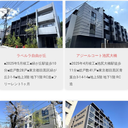
ラペルラ自由が丘
アジールコート池尻大橋
■2025年5月竣工■緑が丘駅徒歩10
■2025年4月竣工■池尻大橋駅徒歩
分■総戸数28戸■東京都目黒区緑が
11分■総戸数41戸■東京都目黒区青
丘2-1-9■地上3階 地下1階 RC造■フ
葉台3-14-14■地上5階 地下1階 RC
リーレント1ヶ月
造