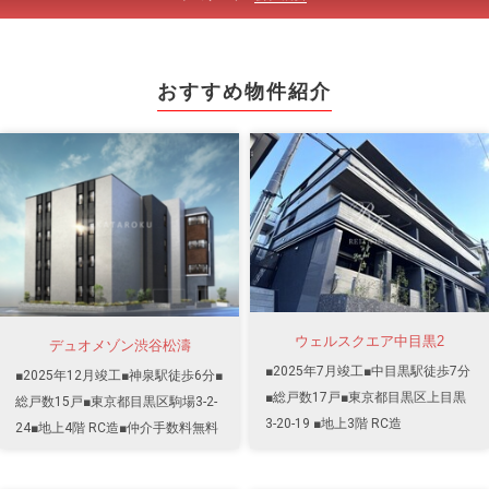
おすすめ物件紹介
ウェルスクエア中目黒2
デュオメゾン渋谷松濤
■2025年7月竣工■中目黒駅徒歩7分
■2025年12月竣工■神泉駅徒歩6分■
■総戸数17戸■東京都目黒区上目黒
総戸数15戸■東京都目黒区駒場3-2-
3-20-19 ■地上3階 RC造
24■地上4階 RC造■仲介手数料無料