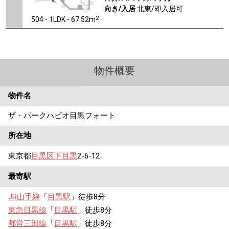
向き/入居
北東/即入居可
2
504 - 1LDK - 67.52m
物件概要
物件名
ザ・パークハビオ目黒フォート
所在地
東京都
目黒区
下目黒
2-6-12
最寄駅
JR山手線
「
目黒駅
」徒歩8分
東急目黒線
「
目黒駅
」徒歩8分
都営三田線
「
目黒駅
」徒歩8分