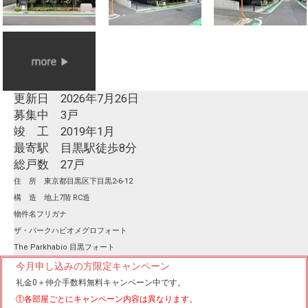
更新日 2026年7月26日
募集中 3戸
竣 工 2019年1月
最寄駅 目黒駅徒歩8分
総戸数 27戸
住 所 東京都目黒区下目黒2-6-12
構 造 地上7階 RC造
物件名フリガナ
ザ・パークハビオメグロフォート
The Parkhabio 目黒フォート
今月申し込みの方限定キャンペーン
礼金0
＋
仲介手数料無料
キャンペーン中です。
①各部屋ごとにキャンペーン内容は異なります。