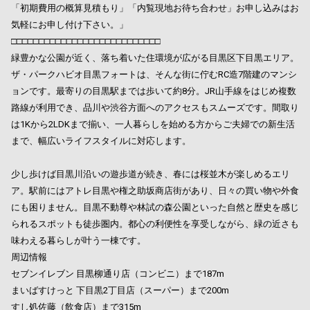
「初期費用の概算見積もり」「内覧現地お待ち合わせ」お申し込みはお
気軽にお申し付け下さい。」
□□□□□□□□□□□□□□□□□□□□□□□□□□□
緑豊かな公園が近く、落ち着いた住環境が広がる目黒区下目黒エリア。
ザ・パークハビオ目黒フォートは、そんな街に佇むRC造7階建のマンシ
ョンです。最寄りの目黒駅までは歩いて約8分。JR山手線をはじめ複数
路線が利用でき、品川や渋谷方面へのアクセスもスムーズです。間取り
は1Kから2LDKまで揃い、一人暮らしを始める方からご夫婦での新生活
まで、幅広いライフスタイルに対応します。
少し歩けば目黒川沿いの遊歩道が続き、春には桜並木が楽しめるエリ
ア。駅前にはアトレ目黒や権之助坂商店街があり、日々の買い物や外食
にも困りません。目黒不動尊や林試の森公園といった自然と歴史を感じ
られるスポットも徒歩圏内。都心の利便性を享受しながら、緑の近さも
味わえる暮らしが叶う一棟です。
周辺情報
セブンイレブン 目黒柳通り店（コンビニ）まで187m
まいばすけっと 下目黒2丁目店（スーパー）まで200m
すし処佐藤（飲食店）まで315m