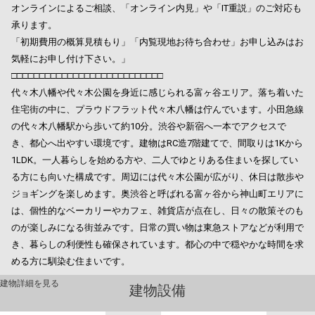
オンラインによるご相談、「オンライン内見」や「IT重説」のご対応も
承ります。
「初期費用の概算見積もり」「内覧現地お待ち合わせ」お申し込みはお
気軽にお申し付け下さい。」
□□□□□□□□□□□□□□□□□□□□□□□□□□□
代々木八幡や代々木公園を身近に感じられる富ヶ谷エリア。落ち着いた
住宅街の中に、プラウドフラット代々木八幡は佇んでいます。小田急線
の代々木八幡駅から歩いて約10分。渋谷や新宿へ一本でアクセスで
き、都心へ出やすい環境です。建物はRC造7階建てで、間取りは1Kから
1LDK。一人暮らしを始める方や、二人でゆとりある住まいを探してい
る方にも向いた構成です。周辺には代々木公園が広がり、休日は散歩や
ジョギングを楽しめます。奥渋谷と呼ばれる富ヶ谷から神山町エリアに
は、個性的なベーカリーやカフェ、雑貨店が点在し、日々の散策そのも
のが楽しみになる街並みです。日常の買い物は東急ストアなどが利用で
き、暮らしの利便性も確保されています。都心の中で穏やかな時間を求
める方に馴染む住まいです。
建物詳細を見る
建物設備