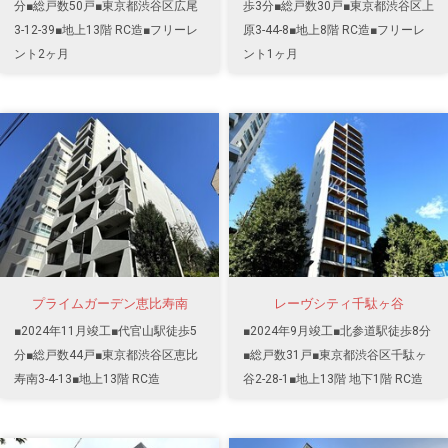
分■総戸数50戸■東京都渋谷区広尾
歩3分■総戸数30戸■東京都渋谷区上
3-12-39■地上13階 RC造■フリーレ
原3-44-8■地上8階 RC造■フリーレ
ント2ヶ月
ント1ヶ月
プライムガーデン恵比寿南
レーヴシティ千駄ヶ谷
■2024年11月竣工■代官山駅徒歩5
■2024年9月竣工■北参道駅徒歩8分
分■総戸数44戸■東京都渋谷区恵比
■総戸数31戸■東京都渋谷区千駄ヶ
寿南3-4-13■地上13階 RC造
谷2-28-1■地上13階 地下1階 RC造