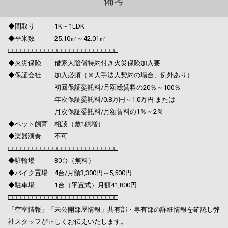
備考
◆間取り 1K～1LDK
◆平米数 25.10㎡～42.01㎡
□□□□□□□□□□□□□□□□□□□□□□□□□□□
◆火災保険 借家人賠償特約付き火災保険加入要
◆保証会社 加入必須（※大手法人契約の場合、例外あり）
初回保証委託料/月額総賃料の20％～100％
年次保証委託料/0.8万円～1.0万円 または
月次保証委託料/月額賃料の1％～2％
◆ペット飼育 相談（敷1積増）
◆楽器演奏 不可
□□□□□□□□□□□□□□□□□□□□□□□□□□□
◆駐輪場 30台（無料）
◆バイク置場 4台/月額3,300円～5,500円
◆駐車場 1台（平置式）月額41,800円
□□□□□□□□□□□□□□□□□□□□□□□□□□□
「空室情報」「未公開部屋情報」共有部・専有部の詳細情報を確認し弊
社スタッフが正しくお伝えいたします。