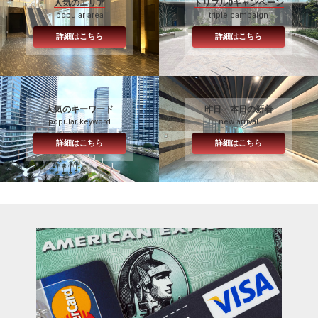
人気のエリア
トリプル0キャンペーン
popular area
triple campaign
詳細はこちら
詳細はこちら
人気のキーワード
昨日・本日の新着
popular keyword
new arrival
詳細はこちら
詳細はこちら