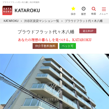
プラウドフラット代々木八幡｜仲介料無料
検索
保存
履歴
メニュー
KATAROKU
渋谷区賃貸マンション一覧
プラウドフラット代々木八幡
プラウドフラット代々木八幡
還元率UP
あなたの理想の暮らしを見つける。KATAROKU
仲介手数料無料
ペット可