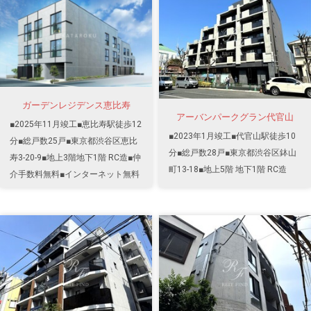
ガーデンレジデンス恵比寿
アーバンパークグラン代官山
■2025年11月竣工■恵比寿駅徒歩12
■2023年1月竣工■代官山駅徒歩10
分■総戸数25戸■東京都渋谷区恵比
分■総戸数28戸■東京都渋谷区鉢山
寿3-20-9■地上3階地下1階 RC造■仲
町13-18■地上5階 地下1階 RC造
介手数料無料■インターネット無料