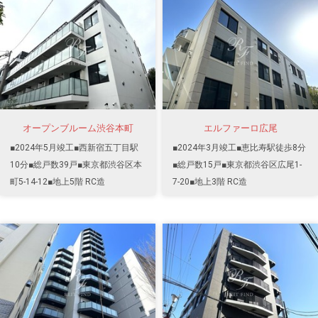
オープンブルーム渋谷本町
エルファーロ広尾
■2024年5月竣工■西新宿五丁目駅
■2024年3月竣工■恵比寿駅徒歩8分
10分■総戸数39戸■東京都渋谷区本
■総戸数15戸■東京都渋谷区広尾1-
町5-14-12■地上5階 RC造
7-20■地上3階 RC造