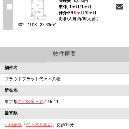
管理費
10,000円
敷/礼
1ヶ月
/
1ヶ月
仲介/FR
0ヶ月
/
0ヶ月
向き/入居
西/即入居可
2
302 - 1LDK - 33.33m
物件概要
物件名
プラウドフラット代々木八幡
所在地
東京都
渋谷区
富ヶ谷
2-16-11
最寄駅
小田急線
「
代々木八幡駅
」徒歩10分