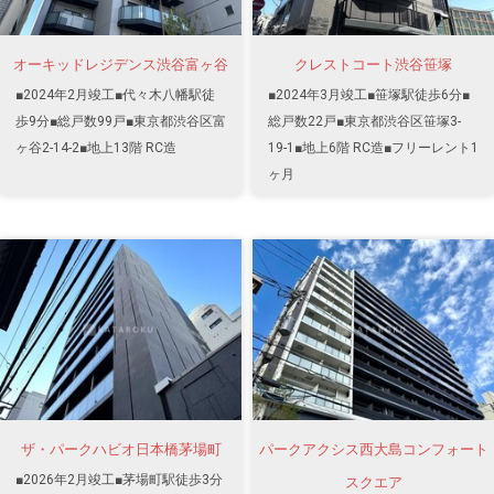
オーキッドレジデンス渋谷富ヶ谷
クレストコート渋谷笹塚
■2024年2月竣工■代々木八幡駅徒
■2024年3月竣工■笹塚駅徒歩6分■
歩9分■総戸数99戸■東京都渋谷区富
総戸数22戸■東京都渋谷区笹塚3-
ヶ谷2-14-2■地上13階 RC造
19-1■地上6階 RC造■フリーレント1
ヶ月
ザ・パークハビオ日本橋茅場町
パークアクシス西大島コンフォート
■2026年2月竣工■茅場町駅徒歩3分
スクエア