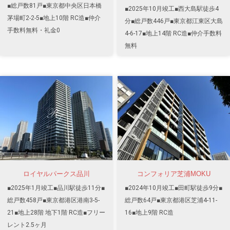
■総戸数81戸■東京都中央区日本橋
■2025年10月竣工■西大島駅徒歩4
茅場町2-2-5■地上10階 RC造■仲介
分■総戸数446戸■東京都江東区大島
手数料無料・礼金0
4-6-17■地上14階 RC造■仲介手数料
無料
ロイヤルパークス品川
コンフォリア芝浦MOKU
■2025年1月竣工■品川駅徒歩11分■
■2024年10月竣工■田町駅徒歩9分■
総戸数458戸■東京都港区港南3-5-
総戸数64戸■東京都港区芝浦4-11-
21■地上28階 地下1階 RC造■フリー
16■地上9階 RC造
レント2.5ヶ月