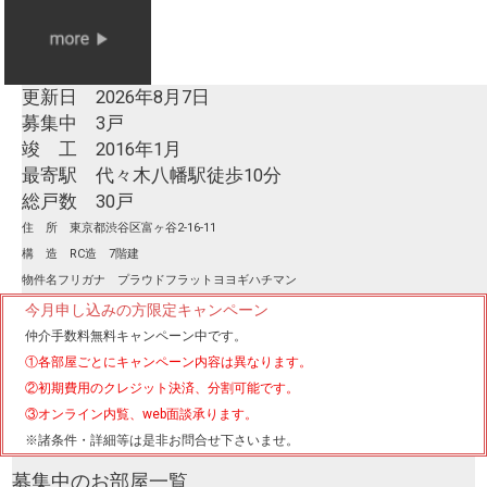
更新日 2026年8月7日
募集中 3戸
竣 工 2016年1月
最寄駅 代々木八幡駅徒歩10分
総戸数 30戸
住 所 東京都渋谷区富ヶ谷2-16-11
構 造 RC造 7階建
物件名フリガナ プラウドフラットヨヨギハチマン
今月申し込みの方限定キャンペーン
仲介手数料無料
キャンペーン中です。
①各部屋ごとにキャンペーン内容は異なります。
②初期費用のクレジット決済、分割可能です。
③オンライン内覧、web面談承ります。
※諸条件・詳細等は是非お問合せ下さいませ。
募集中のお部屋一覧