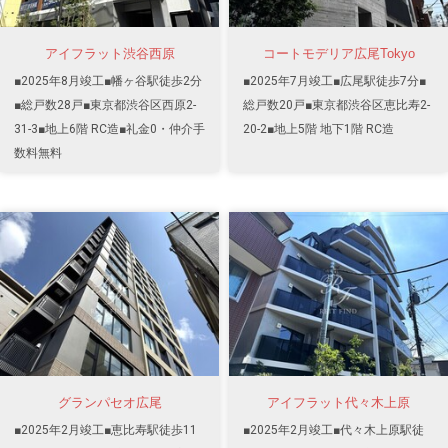
アイフラット渋谷西原
コートモデリア広尾Tokyo
■2025年8月竣工■幡ヶ谷駅徒歩2分
■2025年7月竣工■広尾駅徒歩7分■
■総戸数28戸■東京都渋谷区西原2-
総戸数20戸■東京都渋谷区恵比寿2-
31-3■地上6階 RC造■礼金0・仲介手
20-2■地上5階 地下1階 RC造
数料無料
グランパセオ広尾
アイフラット代々木上原
■2025年2月竣工■恵比寿駅徒歩11
■2025年2月竣工■代々木上原駅徒