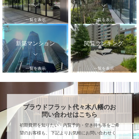
一覧を表示
一覧を表示
新築マンション
閲覧ランキング
一覧を表示
一覧を表示
プラウドフラット代々木八幡
のお
問い合わせはこちら
初期費用を知りたい・内覧予約・空き待ち等をご希
望のお客様も、 下記よりお気軽にお問い合わせく