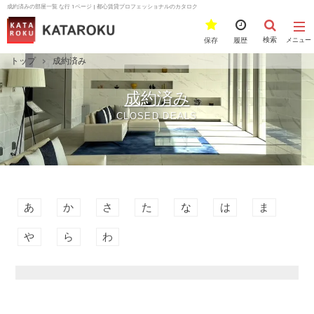
成約済みの部屋一覧 な行 1ページ | 都心賃貸プロフェッショナルのカタロク
検索
保存
履歴
メニュー
トップ
成約済み
成約済み
CLOSED DEALS
あ
か
さ
た
な
は
ま
や
ら
わ