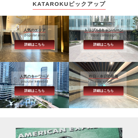
KATAROKUピックアップ
人気のエリア
トリプル0キャンペーン
popular area
triple campaign
詳細はこちら
詳細はこちら
人気のキーワード
昨日・本日の新着
popular keyword
new arrival
詳細はこちら
詳細はこちら