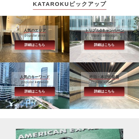
KATAROKUピックアップ
人気のエリア
トリプル0キャンペーン
popular area
triple campaign
詳細はこちら
詳細はこちら
人気のキーワード
昨日・本日の新着
popular keyword
new arrival
詳細はこちら
詳細はこちら