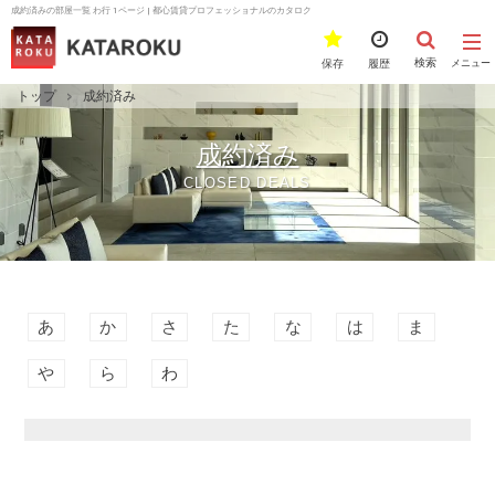
成約済みの部屋一覧 わ行 1ページ | 都心賃貸プロフェッショナルのカタロク
検索
保存
履歴
メニュー
トップ
成約済み
成約済み
CLOSED DEALS
あ
か
さ
た
な
は
ま
や
ら
わ