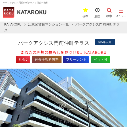
パークアクシス門前仲町テラス｜仲介料無料
検索
保存
履歴
メニュー
KATAROKU
江東区賃貸マンション一覧
パークアクシス門前仲町テラ
ス
パークアクシス門前仲町テラス
築5年以内
あなたの理想の暮らしを見つける。KATAROKU
礼金0
仲介手数料無料
フリーレント
ペット可