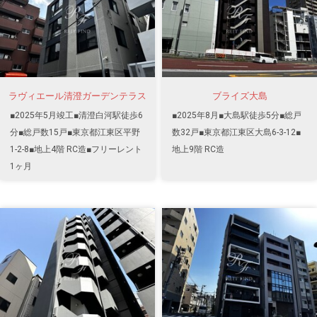
ラヴィエール清澄ガーデンテラス
ブライズ大島
■2025年5月竣工■清澄白河駅徒歩6
■2025年8月■大島駅徒歩5分■総戸
分■総戸数15戸■東京都江東区平野
数32戸■東京都江東区大島6-3-12■
1-2-8■地上4階 RC造■フリーレント
地上9階 RC造
1ヶ月