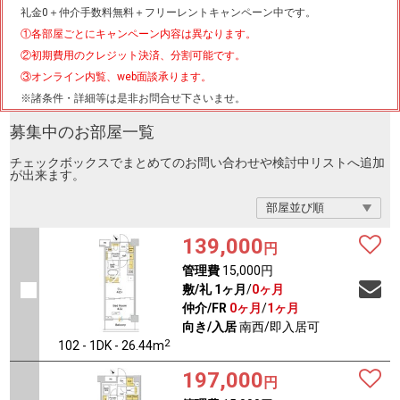
礼金0
＋
仲介手数料無料
＋
フリーレント
キャンペーン中です。
①各部屋ごとにキャンペーン内容は異なります。
②初期費用のクレジット決済、分割可能です。
③オンライン内覧、web面談承ります。
※諸条件・詳細等は是非お問合せ下さいませ。
募集中のお部屋一覧
チェックボックスでまとめてのお問い合わせや検討中リストへ追加
が出来ます。
139,000
円
管理費
15,000円
敷/礼
1ヶ月
/
0ヶ月
仲介/FR
0ヶ月
/
1ヶ月
向き/入居
南西/即入居可
2
102 - 1DK - 26.44m
197,000
円