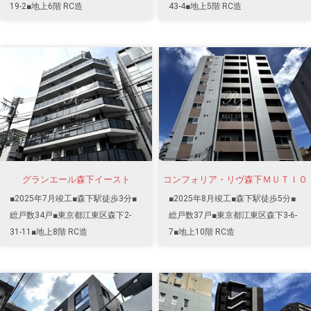
19-2■地上6階 RC造
43-4■地上5階 RC造
グランエール森下イースト
コンフォリア・リヴ森下ＭＵＴＩＯ
■2025年7月竣工■森下駅徒歩3分■
■2025年8月竣工■森下駅徒歩5分■
総戸数34戸■東京都江東区森下2-
総戸数37戸■東京都江東区森下3-6-
31-11■地上8階 RC造
7■地上10階 RC造