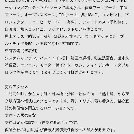
約200㎡の共用スペースは、リラックス／リフレッシュ／コンセントレ
ーション／アクティブの4ゾーンで構成され、個室ワークブース、半個
室ブース、オープンスペース、TELブース、共用Wi‑Fi、コンセント、プ
ロジェクター、コーヒーサーバー（有料）、フィットネス（予約制）、
自販機、無人コンビニ、ブックセレクトなどを備えます。
屋上テラス（約55㎡・6階）は緑化が施され、ウッドデッキにテーブ
ル・チェアを配した開放的な外部空間です。
専有設備（代表例）
システムキッチン、バス・トイレ別、浴室乾燥機、独立洗面台、温水洗
浄便座、エアコン、モニター付インターホン、ディンプルキー・ダブル
ロック等を備えます（タイプにより仕様差があります）。
交通アクセス
「門前仲町」から大手町・日本橋・汐留・新宿方面、「越中島」から東
京駅方面へ軽快にアクセスできます。深川エリアの落ち着きと、都心直
結の利便性を両立するロケーションです。
契約・入居の目安
契約は定期借家2年（再契約相談可）です。
保証会社の利用および借家人賠償責任保険への加入が必要です。