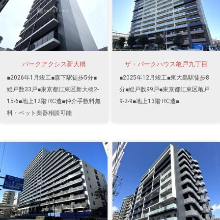
パークアクシス新大橋
ザ・パークハウス亀戸九丁目
■2026年1月竣工■森下駅徒歩5分■
■2025年12月竣工■東大島駅徒歩8
総戸数33戸■東京都江東区新大橋2-
分■総戸数99戸■東京都江東区亀戸
15-6■地上12階 RC造■仲介手数料無
9-2-9■地上13階 RC造■
料・ペット楽器相談可能