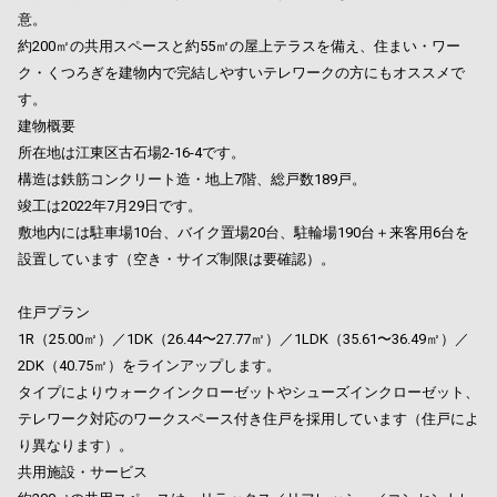
意。
約200㎡の共用スペースと約55㎡の屋上テラスを備え、住まい・ワー
ク・くつろぎを建物内で完結しやすいテレワークの方にもオススメで
す。
建物概要
所在地は江東区古石場2-16-4です。
構造は鉄筋コンクリート造・地上7階、総戸数189戸。
竣工は2022年7月29日です。
敷地内には駐車場10台、バイク置場20台、駐輪場190台＋来客用6台を
設置しています（空き・サイズ制限は要確認）。
住戸プラン
1R（25.00㎡）／1DK（26.44〜27.77㎡）／1LDK（35.61〜36.49㎡）／
2DK（40.75㎡）をラインアップします。
タイプによりウォークインクローゼットやシューズインクローゼット、
テレワーク対応のワークスペース付き住戸を採用しています（住戸によ
り異なります）。
共用施設・サービス