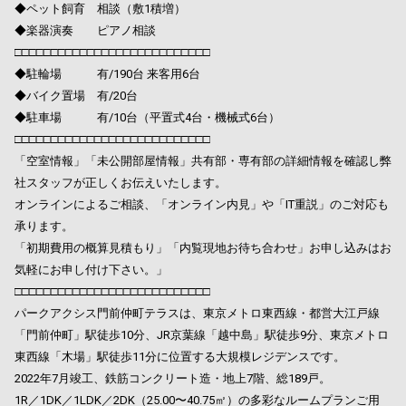
◆ペット飼育 相談（敷1積増）
◆楽器演奏 ピアノ相談
□□□□□□□□□□□□□□□□□□□□□□□□□□□
◆駐輪場 有/190台 来客用6台
◆バイク置場 有/20台
◆駐車場 有/10台（平置式4台・機械式6台）
□□□□□□□□□□□□□□□□□□□□□□□□□□□
「空室情報」「未公開部屋情報」共有部・専有部の詳細情報を確認し弊
社スタッフが正しくお伝えいたします。
オンラインによるご相談、「オンライン内見」や「IT重説」のご対応も
承ります。
「初期費用の概算見積もり」「内覧現地お待ち合わせ」お申し込みはお
気軽にお申し付け下さい。」
□□□□□□□□□□□□□□□□□□□□□□□□□□□
パークアクシス門前仲町テラスは、東京メトロ東西線・都営大江戸線
「門前仲町」駅徒歩10分、JR京葉線「越中島」駅徒歩9分、東京メトロ
東西線「木場」駅徒歩11分に位置する大規模レジデンスです。
2022年7月竣工、鉄筋コンクリート造・地上7階、総189戸。
1R／1DK／1LDK／2DK（25.00〜40.75㎡）の多彩なルームプランご用