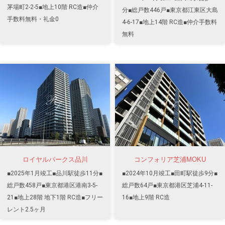
茅場町2-2-5■地上10階 RC造■仲介
分■総戸数446戸■東京都江東区大島
手数料無料・礼金0
4-6-17■地上14階 RC造■仲介手数料
無料
ロイヤルパークス品川
コンフォリア芝浦MOKU
■2025年1月竣工■品川駅徒歩11分■
■2024年10月竣工■田町駅徒歩9分■
総戸数458戸■東京都港区港南3-5-
総戸数64戸■東京都港区芝浦4-11-
21■地上28階 地下1階 RC造■フリー
16■地上9階 RC造
レント2.5ヶ月