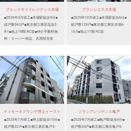
ブルックサイドレジデンス木場
ブランシエスタ木場
■2026年3月竣工■木場駅徒歩9分■
■2025年10月竣工■木場駅徒歩6分■
総戸数563戸■東京都江東区塩浜2-
総戸数129戸■東京都江東区木場6-
8-1■地上18階 RC造■仲介手数料無
15-5■地上11階 RC造
料・スーパー併設、共用部充実
ティモーネグランデ押上イースト
ソラシアレジデンス亀戸
■2025年7月竣工■押上駅徒歩13分■
■2025年7月竣工■亀戸駅徒歩6分■
総戸数32戸■東京都江東区亀戸3-
総戸数34戸■東京都江東区亀戸6-