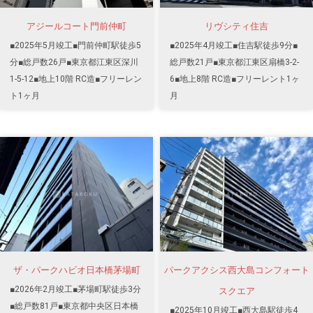
アジールコート門前仲町
リヴシティ住吉
■2025年5月竣工■門前仲町駅徒歩5
■2025年4月竣工■住吉駅徒歩9分■
分■総戸数26戸■東京都江東区深川
総戸数21戸■東京都江東区扇橋3-2-
1-5-12■地上10階 RC造■フリーレン
6■地上8階 RC造■フリーレント1ヶ
ト1ヶ月
月
ザ・パークハビオ日本橋茅場町
パークアクシス西大島コンフォート
■2026年2月竣工■茅場町駅徒歩3分
スクエア
■総戸数81戸■東京都中央区日本橋
■2025年10月竣工■西大島駅徒歩4