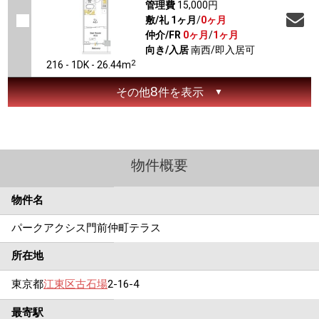
管理費
15,000円
敷/礼
1ヶ月
/
0ヶ月
仲介/FR
0ヶ月
/
1ヶ月
向き/入居
南西/即入居可
2
216 - 1DK - 26.44m
8
その他
件を表示
物件概要
物件名
パークアクシス門前仲町テラス
所在地
東京都
江東区
古石場
2-16-4
最寄駅