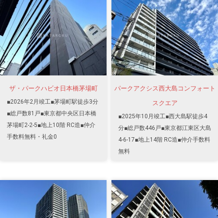
ザ・パークハビオ日本橋茅場町
パークアクシス西大島コンフォート
■2026年2月竣工■茅場町駅徒歩3分
スクエア
■総戸数81戸■東京都中央区日本橋
■2025年10月竣工■西大島駅徒歩4
茅場町2-2-5■地上10階 RC造■仲介
分■総戸数446戸■東京都江東区大島
手数料無料・礼金0
4-6-17■地上14階 RC造■仲介手数料
無料