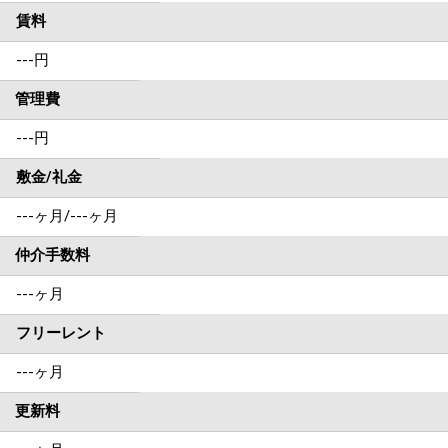
賃料
---
円
管理費
---円
敷金/礼金
---ヶ月
/
---ヶ月
仲介手数料
---ヶ月
フリーレント
---ヶ月
更新料