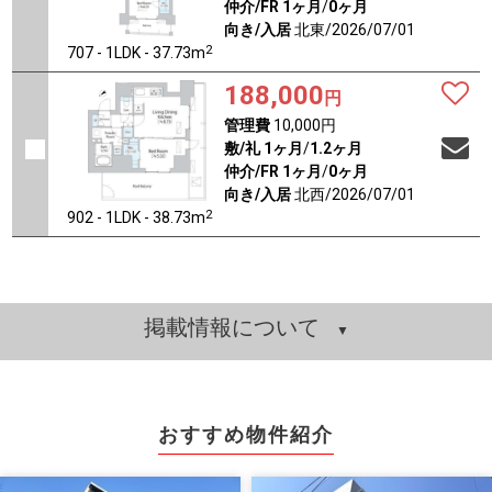
仲介/FR
1ヶ月
/
0ヶ月
向き/入居
北東/2026/07/01
2
707 - 1LDK - 37.73m
188,000
円
管理費
10,000円
敷/礼
1ヶ月
/
1.2ヶ月
仲介/FR
1ヶ月
/
0ヶ月
向き/入居
北西/2026/07/01
2
902 - 1LDK - 38.73m
掲載情報について
おすすめ物件紹介