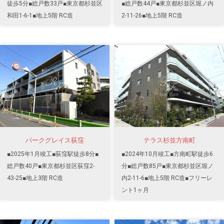
徒歩5分■総戸数33戸■東京都杉並区
■総戸数44戸■東京都杉並区堀ノ内
和田1-6-1■地上5階 RC造
2-11-26■地上5階 RC造
パークグレイス荻窪
テラス杉並方南町
■2025年1月竣工■荻窪駅徒歩8分■
■2024年10月竣工■方南町駅徒歩6
総戸数40戸■東京都杉並区荻窪2-
分■総戸数85戸■東京都杉並区堀ノ
43-25■地上3階 RC造
内2-11-6■地上5階 RC造■フリーレ
ント1ヶ月