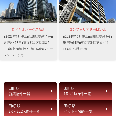
ロイヤルパークス品川
コンフォリア芝浦MOKU
■2025年1月竣工■品川駅徒歩11分■
■2024年10月竣工■田町駅徒歩9分■
総戸数458戸■東京都港区港南3-5-
総戸数64戸■東京都港区芝浦4-11-
21■地上28階 地下1階 RC造■フリー
16■地上9階 RC造
レント2.5ヶ月
田町駅
田町駅
新築物件一覧
1R～1K物件一覧
田町 駅
田町 駅
2K～2LDK物件一覧
ペット可物件一覧