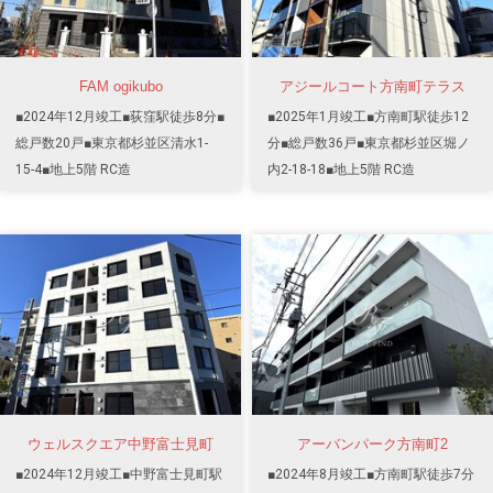
FAM ogikubo
アジールコート方南町テラス
■2024年12月竣工■荻窪駅徒歩8分■
■2025年1月竣工■方南町駅徒歩12
総戸数20戸■東京都杉並区清水1-
分■総戸数36戸■東京都杉並区堀ノ
15-4■地上5階 RC造
内2-18-18■地上5階 RC造
ウェルスクエア中野富士見町
アーバンパーク方南町2
■2024年12月竣工■中野富士見町駅
■2024年8月竣工■方南町駅徒歩7分