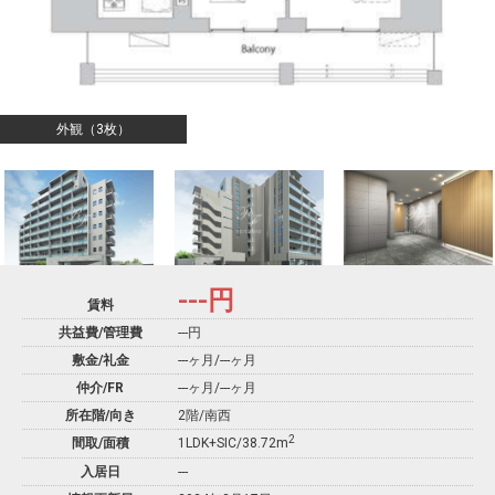
外観（3枚）
---
円
賃料
共益費/管理費
---円
敷金/礼金
---ヶ月
/
---ヶ月
仲介/FR
---ヶ月
/
---ヶ月
所在階/向き
2階/南西
2
間取/面積
1LDK+SIC/38.72m
入居日
---