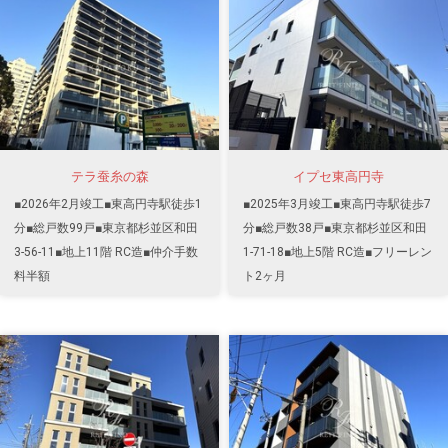
テラ蚕糸の森
イプセ東高円寺
■2026年2月竣工■東高円寺駅徒歩1
■2025年3月竣工■東高円寺駅徒歩7
分■総戸数99戸■東京都杉並区和田
分■総戸数38戸■東京都杉並区和田
3-56-11■地上11階 RC造■仲介手数
1-71-18■地上5階 RC造■フリーレン
料半額
ト2ヶ月