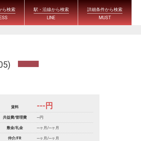
から検索
駅・沿線から検索
詳細条件から検索
ESS
LINE
MUST
5)
---
円
賃料
共益費/管理費
---円
敷金/礼金
---ヶ月
/
---ヶ月
仲介/FR
---ヶ月
/
---ヶ月