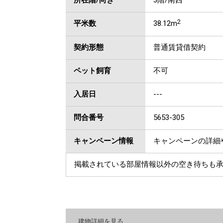
所在階/向き
3階/南西
2
平米数
38.12m
契約形態
普通賃貸借契約
ペット飼育
不可
入居日
---
問合番号
5653-305
キャンペーン情報
キャンペーンの詳細
掲載されている部屋情報以外の空き待ちも
建物詳細を見る