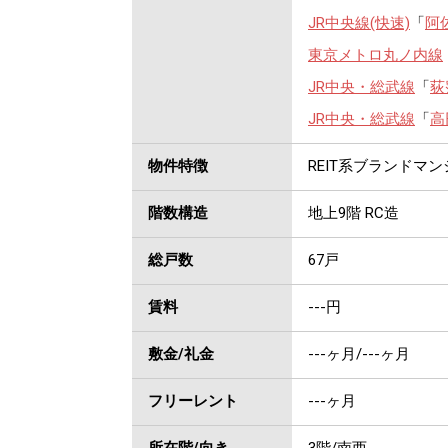
JR中央線(快速)
「
阿
東京メトロ丸ノ内線
JR中央・総武線
「
荻
JR中央・総武線
「
高
物件特徴
REIT系ブランドマ
階数構造
地上9階 RC造
総戸数
67戸
賃料
---
円
敷金/礼金
---ヶ月
/
---ヶ月
フリーレント
---ヶ月