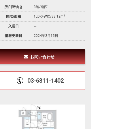
所在階/向き
3階/南西
2
間取/面積
1LDK+WIC/38.12m
入居日
---
情報更新日
2024年2月15日
お問い合わせ
03-6811-1402