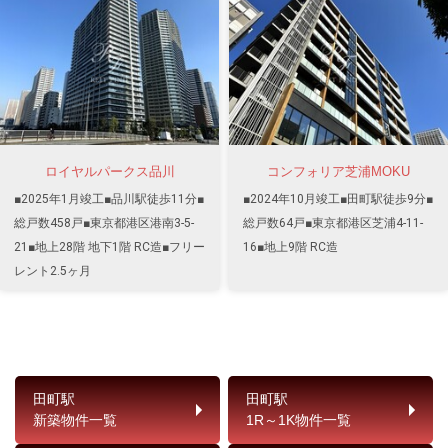
ロイヤルパークス品川
コンフォリア芝浦MOKU
■2025年1月竣工■品川駅徒歩11分■
■2024年10月竣工■田町駅徒歩9分■
総戸数458戸■東京都港区港南3-5-
総戸数64戸■東京都港区芝浦4-11-
21■地上28階 地下1階 RC造■フリー
16■地上9階 RC造
レント2.5ヶ月
田町駅
田町駅
新築物件一覧
1R～1K物件一覧