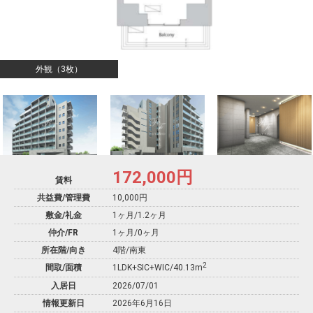
外観（3枚）
172,000
円
賃料
共益費/管理費
10,000円
敷金/礼金
1ヶ月
/
1.2ヶ月
仲介/FR
1ヶ月
/
0ヶ月
所在階/向き
4階/南東
2
間取/面積
1LDK+SIC+WIC/40.13m
入居日
2026/07/01
情報更新日
2026年6月16日