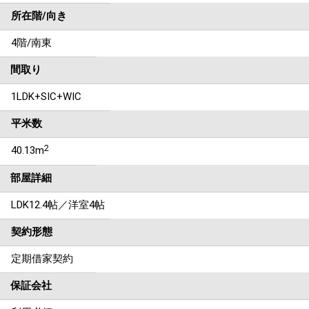
所在階/向き
4階/南東
間取り
1LDK+SIC+WIC
平米数
2
40.13m
部屋詳細
LDK12.4帖／洋室4帖
契約形態
定期借家契約
保証会社