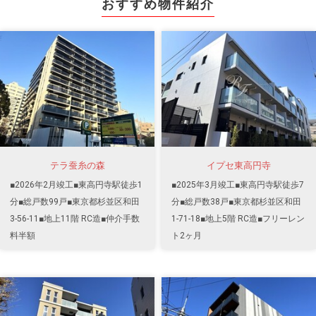
おすすめ物件紹介
テラ蚕糸の森
イプセ東高円寺
■2026年2月竣工■東高円寺駅徒歩1
■2025年3月竣工■東高円寺駅徒歩7
分■総戸数99戸■東京都杉並区和田
分■総戸数38戸■東京都杉並区和田
3-56-11■地上11階 RC造■仲介手数
1-71-18■地上5階 RC造■フリーレン
料半額
ト2ヶ月