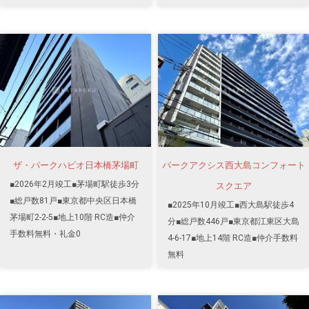
ザ・パークハビオ日本橋茅場町
パークアクシス西大島コンフォート
■2026年2月竣工■茅場町駅徒歩3分
スクエア
■総戸数81戸■東京都中央区日本橋
■2025年10月竣工■西大島駅徒歩4
茅場町2-2-5■地上10階 RC造■仲介
分■総戸数446戸■東京都江東区大島
手数料無料・礼金0
4-6-17■地上14階 RC造■仲介手数料
無料