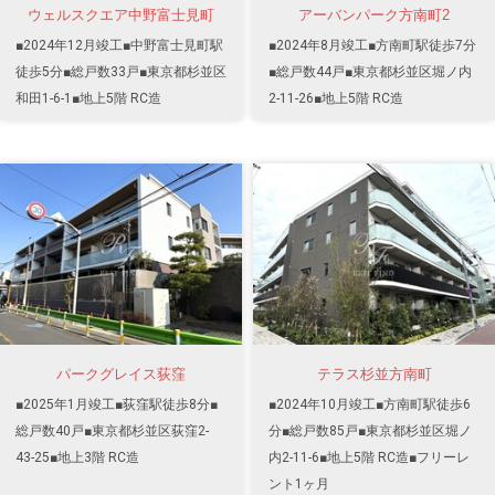
ウェルスクエア中野富士見町
アーバンパーク方南町2
■2024年12月竣工■中野富士見町駅
■2024年8月竣工■方南町駅徒歩7分
徒歩5分■総戸数33戸■東京都杉並区
■総戸数44戸■東京都杉並区堀ノ内
和田1-6-1■地上5階 RC造
2-11-26■地上5階 RC造
パークグレイス荻窪
テラス杉並方南町
■2025年1月竣工■荻窪駅徒歩8分■
■2024年10月竣工■方南町駅徒歩6
総戸数40戸■東京都杉並区荻窪2-
分■総戸数85戸■東京都杉並区堀ノ
43-25■地上3階 RC造
内2-11-6■地上5階 RC造■フリーレ
ント1ヶ月