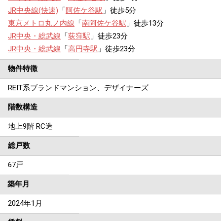
JR中央線(快速)
「
阿佐ケ谷駅
」徒歩5分
東京メトロ丸ノ内線
「
南阿佐ケ谷駅
」徒歩13分
JR中央・総武線
「
荻窪駅
」徒歩23分
JR中央・総武線
「
高円寺駅
」徒歩23分
物件特徴
REIT系ブランドマンション、デザイナーズ
階数構造
地上9階 RC造
総戸数
67戸
築年月
2024年1月