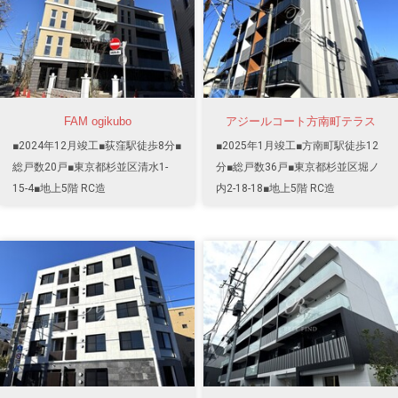
FAM ogikubo
アジールコート方南町テラス
■2024年12月竣工■荻窪駅徒歩8分■
■2025年1月竣工■方南町駅徒歩12
総戸数20戸■東京都杉並区清水1-
分■総戸数36戸■東京都杉並区堀ノ
15-4■地上5階 RC造
内2-18-18■地上5階 RC造