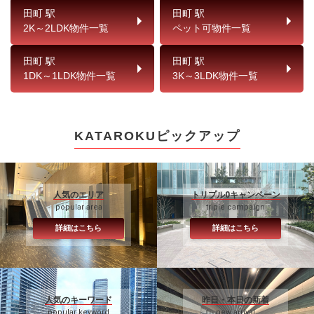
田町 駅
田町 駅
2K～2LDK物件一覧
ペット可物件一覧
田町 駅
田町 駅
1DK～1LDK物件一覧
3K～3LDK物件一覧
KATAROKUピックアップ
人気のエリア
トリプル0キャンペーン
popular area
triple campaign
詳細はこちら
詳細はこちら
人気のキーワード
昨日・本日の新着
popular keyword
new arrival