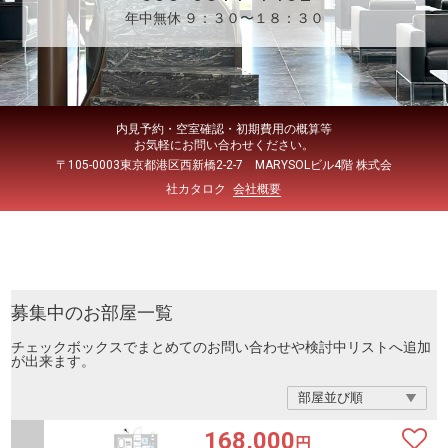
年中無休 ９：３０〜１８：３０
内見予約・空室確認・初期費用の概算等
お気軽にお問い合わせください。
〒105-0003東京都港区西新橋2-2-7 MARYSOLビル4階 株式会
社カタロク
会社概要
募集中のお部屋一覧
チェックボックスでまとめてのお問い合わせや検討中リストへ追加
が出来ます。
168,000
円